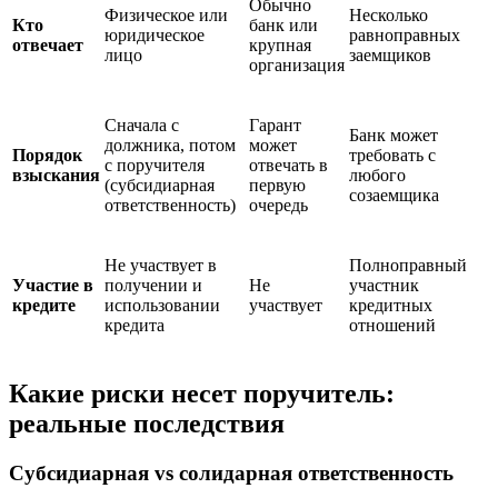
Обычно
Физическое или
Несколько
Кто
банк или
юридическое
равноправных
отвечает
крупная
лицо
заемщиков
организация
Сначала с
Гарант
Банк может
должника, потом
может
Порядок
требовать с
с поручителя
отвечать в
взыскания
любого
(субсидиарная
первую
созаемщика
ответственность)
очередь
Не участвует в
Полноправный
Участие в
получении и
Не
участник
кредите
использовании
участвует
кредитных
кредита
отношений
Какие риски несет поручитель:
реальные последствия
Субсидиарная vs солидарная ответственность