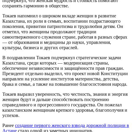
подчеркнул, что женская мудрость и стойкость помогают
сохранять гармонию в обществе.
Токаев напомнил о широком вкладе женщин в развитие
Казахстана, их роли в семьях, воспитании подрастающего
поколения, привитии патриотизма и трудолюбия детям. Он
отметил, что женщины продолжают традиции
самоотверженного служения стране, работая в разных сферах
— от образования и медицины до науки, управления,
культуры, бизнеса и других отраслей.
В поздравлении Токаев подчеркнул стратегические задачи
Казахстана, среди которых — модернизация страны,
обеспечение независимости и защищённости прав граждан.
Президент отдельно выделил, что проект новой Конституции
направлен на усиление институтов материнства, детства,
брака и семьи, а также на повышение благосостояния народа.
Токаев выразил уверенность, что честность, знания и энергия
женщин будут и дальше способствовать построению
справедливого и прогрессивного государства. Он пожелал
казахстанским женщинам крепкого здоровья, благополучия и
успехов.
Ранее
создание первого женского взвода дорожной полиции в
Астане
стало одной из заметных инициатив,