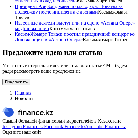
отметив их вклад в общество
Касымжомарт Токаев
Президент Азербайджана поблагодарил Токаева за
поддержку после инцидента с дронами
Касымжомарт
Токаев
Известные деятели выступили на сцене «Астана Опера»
ко Дню женщин
Касымжомарт Токаев
Касым-Жомарт Токаев посетил праздничный концерт ко
Дню женщин в «Астана Опера»
Касымжомарт Токаев
Предложите идею или статью
У вас есть интересная идея или тема для статьи? Мы будем
рады рассмотреть ваше предложение
Предложить
Главная
Новости
Самый большой финансовый маркетплейс в Казахстане
Instagram Finance.kz
Facebook Finance.kz
YouTube Finance.kz
Оцените наш сайт