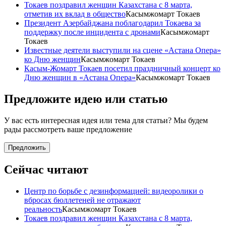
Токаев поздравил женщин Казахстана с 8 марта,
отметив их вклад в общество
Касымжомарт Токаев
Президент Азербайджана поблагодарил Токаева за
поддержку после инцидента с дронами
Касымжомарт
Токаев
Известные деятели выступили на сцене «Астана Опера»
ко Дню женщин
Касымжомарт Токаев
Касым-Жомарт Токаев посетил праздничный концерт ко
Дню женщин в «Астана Опера»
Касымжомарт Токаев
Предложите идею или статью
У вас есть интересная идея или тема для статьи? Мы будем
рады рассмотреть ваше предложение
Предложить
Сейчас читают
Центр по борьбе с дезинформацией: видеоролики о
вбросах бюллетеней не отражают
реальность
Касымжомарт Токаев
Токаев поздравил женщин Казахстана с 8 марта,