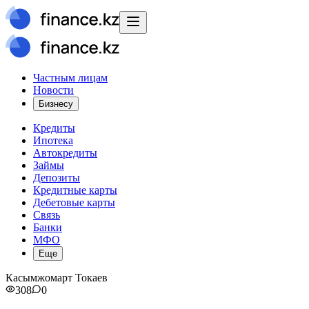
Частным лицам
Новости
Бизнесу
Кредиты
Ипотека
Автокредиты
Займы
Депозиты
Кредитные карты
Дебетовые карты
Связь
Банки
МФО
Еще
Касымжомарт Токаев
308
0