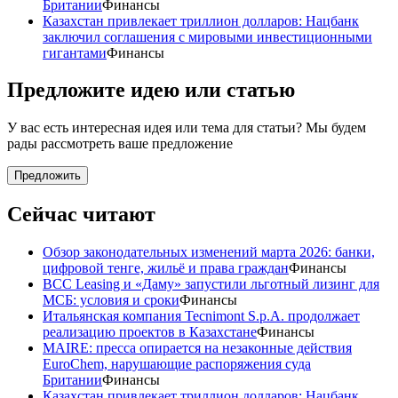
Британии
Финансы
Казахстан привлекает триллион долларов: Нацбанк
заключил соглашения с мировыми инвестиционными
гигантами
Финансы
Предложите идею или статью
У вас есть интересная идея или тема для статьи? Мы будем
рады рассмотреть ваше предложение
Предложить
Сейчас читают
Обзор законодательных изменений марта 2026: банки,
цифровой тенге, жильё и права граждан
Финансы
BCC Leasing и «Даму» запустили льготный лизинг для
МСБ: условия и сроки
Финансы
Итальянская компания Tecnimont S.p.A. продолжает
реализацию проектов в Казахстане
Финансы
MAIRE: пресса опирается на незаконные действия
EuroChem, нарушающие распоряжения суда
Британии
Финансы
Казахстан привлекает триллион долларов: Нацбанк