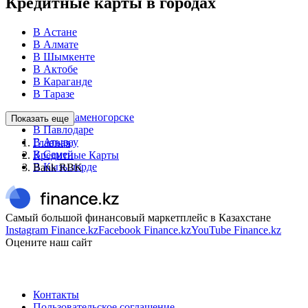
Кредитные карты в городах
В Астане
В Алмате
В Шымкенте
В Актобе
В Караганде
В Таразе
В Усть-Каменогорске
Показать еще
В Павлодаре
В Атырау
Главная
В Семей
Кредитные Карты
В Кызылорде
Bank RBK
Самый большой финансовый маркетплейс в Казахстане
Instagram Finance.kz
Facebook Finance.kz
YouTube Finance.kz
Оцените наш сайт
Контакты
Пользовательское соглашение