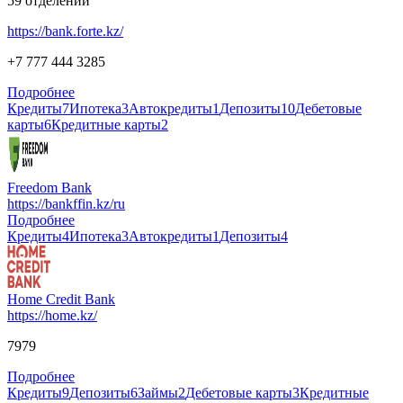
59
отделений
https://bank.forte.kz/
+7 777 444 3285
Подробнее
Кредиты
7
Ипотека
3
Автокредиты
1
Депозиты
10
Дебетовые
карты
6
Кредитные карты
2
Freedom Bank
https://bankffin.kz/ru
Подробнее
Кредиты
4
Ипотека
3
Автокредиты
1
Депозиты
4
Home Credit Bank
https://home.kz/
7979
Подробнее
Кредиты
9
Депозиты
6
Займы
2
Дебетовые карты
3
Кредитные