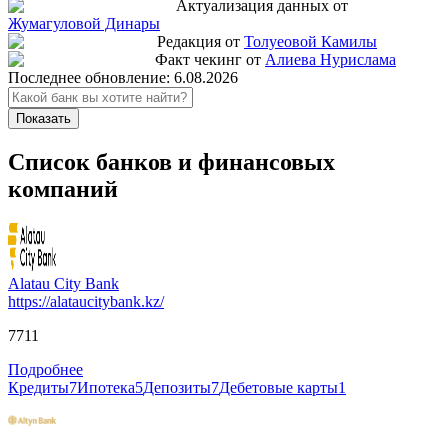
Актуализация данных от
Жумагуловой Динары
Редакция от
Толуеовой Камилы
Факт чекинг от
Алиева Нурислама
Последнее обновление:
6.08.2026
Показать
Список банков и финансовых
компаний
Alatau City Bank
https://alataucitybank.kz/
7711
Подробнее
Кредиты
7
Ипотека
5
Депозиты
7
Дебетовые карты
1