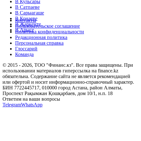
В Кульсары
В Сатпаеве
В Сарыагаше
В Конаеве
Контакты
В Жаркенте
Пользовательское соглашение
В Арысе
Политика конфиденциальности
Редакционная политика
Персональная справка
Глоссарий
Команда
© 2015 -
2026
, ТОО "Финанс.кз". Все права защищены. При
использовании материалов гиперссылка на finance.kz
обязательна. Содержание сайта не является рекомендацией
или офертой и носит информационно-справочный характер.
БИН 7722445717, 010000 город Астана, район Алматы,
Проспект Рақымжан Қошқарбаев, дом 10/1, н.п. 18
Ответим на ваши вопросы
Telegram
WhatsApp