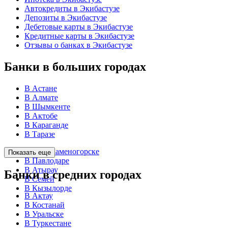
Автокредиты в Экибастузе
Депозиты в Экибастузе
Дебетовые карты в Экибастузе
Кредитные карты в Экибастузе
Отзывы о банках в Экибастузе
Банки в больших городах
В Астане
В Алмате
В Шымкенте
В Актобе
В Караганде
В Таразе
В Усть-Каменогорске
Показать еще
В Павлодаре
В Атырау
Банки в средних городах
В Семей
В Кызылорде
В Актау
В Костанай
В Уральске
В Туркестане