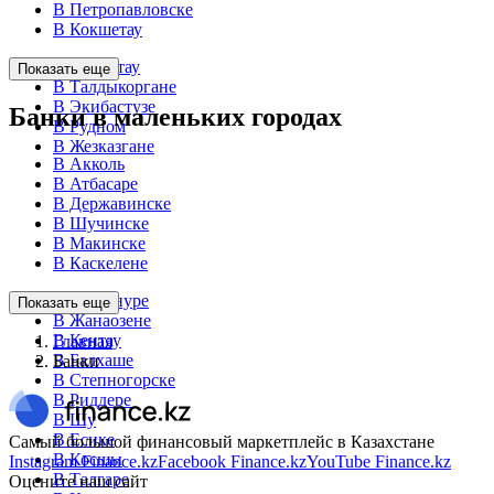
В Петропавловске
В Кокшетау
В Темиртау
Показать еще
В Талдыкоргане
В Экибастузе
Банки в маленьких городах
В Рудном
В Жезказгане
В Акколь
В Атбасаре
В Державинске
В Шучинске
В Макинске
В Каскелене
В Байконуре
Показать еще
В Жанаозене
В Кентау
Главная
В Балхаше
Банки
В Степногорске
В Риддере
В Шу
В Есике
Самый большой финансовый маркетплейс в Казахстане
В Косшы
Instagram Finance.kz
Facebook Finance.kz
YouTube Finance.kz
В Талгаре
Оцените наш сайт