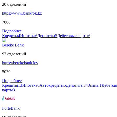
20
отделений
https://www.bankrbk.kz
7888
Подробнее
Кредиты
4
Ипотека
6
Депозиты
5
Дебетовые карты
6
Bereke Bank
92
отделений
https://berekebank.kz/
5030
Подробнее
Кредиты
13
Ипотека
6
Автокредиты
5
Депозиты
34
Займы
1
Дебетов
карты
3
ForteBank