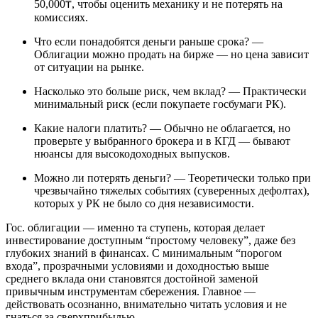
50,000₸, чтобы оценить механику и не потерять на
комиссиях.
Что если понадобятся деньги раньше срока? —
Облигации можно продать на бирже — но цена зависит
от ситуации на рынке.
Насколько это больше риск, чем вклад? — Практически
минимальный риск (если покупаете госбумаги РК).
Какие налоги платить? — Обычно не облагается, но
проверьте у выбранного брокера и в КГД — бывают
нюансы для высокодоходных выпусков.
Можно ли потерять деньги? — Теоретически только при
чрезвычайно тяжелых событиях (суверенных дефолтах),
которых у РК не было со дня независимости.
Гос. облигации — именно та ступень, которая делает
инвестирование доступным “простому человеку”, даже без
глубоких знаний в финансах. С минимальным “порогом
входа”, прозрачными условиями и доходностью выше
среднего вклада они становятся достойной заменой
привычным инструментам сбережения. Главное —
действовать осознанно, внимательно читать условия и не
гнаться за сверхприбылью.