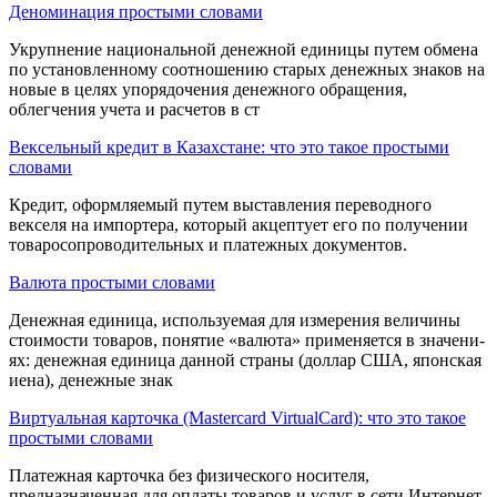
Деноминация простыми словами
Укрупнение национальной денежной единицы путем обмена
по установ­ленному соотношению старых денежных знаков на
новые в целях упорядочения денежного обращения,
облегчения учета и расчетов в ст
Вексельный кредит в Казахстане: что это такое простыми
словами
Кредит, оформляе­мый путем выставления переводного
векселя на импортера, который акцептует его по получе­нии
товаросопроводительных и платежных документов.
Валюта простыми словами
Денежная единица, используе­мая для измерения величины
стоимости това­ров, понятие «валюта» применяется в значени­
ях: денежная единица данной страны (доллар США, японская
иена), денежные знак
Виртуальная карточка (Mastercard VirtualCard): что это такое
простыми словами
Платежная карточка без физического носителя,
предназначенная для оплаты товаров и услуг в сети Интернет.