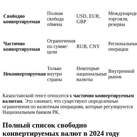
Полная
Международн
Свободно
USD, EUR,
свобода
торговля,
конвертируемая
GBP
обмена
резервы
Ограничения
Частично
Региональны
по сумме/
RUB, CNY
конвертируемая
операции
цели
Только
Некоторые
Внутренний
Неконвертируемая
внутри
национальные
рынок
страны
валюты
Казахстанский тенге относится к
частично конвертируемым
валютам
. Это означает, что существуют определенные
ограничения по валютным операциям, которые регулируются
Национальным банком РК.
Полный список свободно
конвертируемых валют в 2024 году