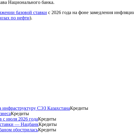
лава Национального банка.
ижении базовой ставки
с 2026 года на фоне замедления инфляци
нозах по нефти
).
а инфраструктуру СЭЗ Казахстана
Кредиты
знеса
Кредиты
 с июля 2026 года
Кредиты
 ставки — Нацбанк
Кредиты
баном обострилась
Кредиты