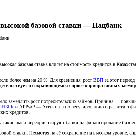
 высокой базовой ставки — Нацбанк
цбанк
ысокая базовая ставка влияет на стоимость кредитов в Казахстан
сли более чем на 20 %. Для сравнения, рост
ВВП
за этот период
идетельствует о сохраняющемся спросе корпоративных заём
 было замедлить рост потребительских займов. Причина — повыш
е
НБРК
и АРРФР — Агентства по регулированию и развитию фи
ких кредитов.
у такие шаги переориентируют банки на финансирование бизнеса
овой ставки. Несмотря на её сохранение на высоком уровне, спр