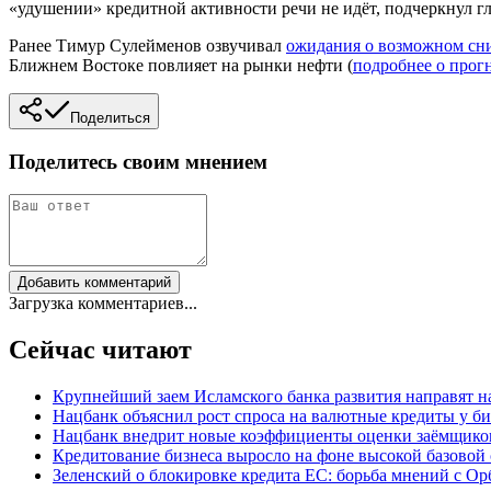
«удушении» кредитной активности речи не идёт, подчеркнул г
Ранее Тимур Сулейменов озвучивал
ожидания о возможном сн
Ближнем Востоке повлияет на рынки нефти (
подробнее о прог
Поделиться
Поделитесь своим мнением
Добавить комментарий
Загрузка комментариев...
Сейчас читают
Крупнейший заем Исламского банка развития направят н
Нацбанк объяснил рост спроса на валютные кредиты у би
Нацбанк внедрит новые коэффициенты оценки заёмщиков
Кредитование бизнеса выросло на фоне высокой базовой
Зеленский о блокировке кредита ЕС: борьба мнений с Ор