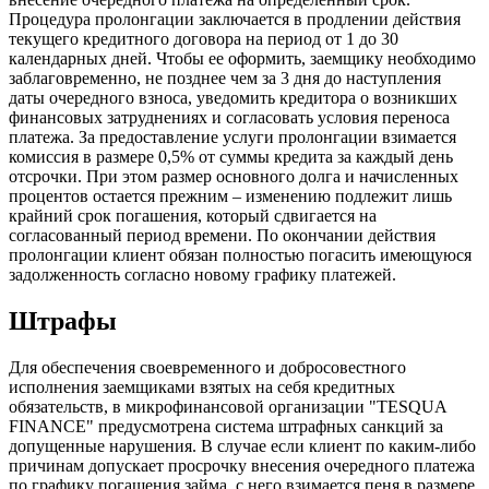
Процедура пролонгации заключается в продлении действия
текущего кредитного договора на период от 1 до 30
календарных дней. Чтобы ее оформить, заемщику необходимо
заблаговременно, не позднее чем за 3 дня до наступления
даты очередного взноса, уведомить кредитора о возникших
финансовых затруднениях и согласовать условия переноса
платежа. За предоставление услуги пролонгации взимается
комиссия в размере 0,5% от суммы кредита за каждый день
отсрочки. При этом размер основного долга и начисленных
процентов остается прежним – изменению подлежит лишь
крайний срок погашения, который сдвигается на
согласованный период времени. По окончании действия
пролонгации клиент обязан полностью погасить имеющуюся
задолженность согласно новому графику платежей.
Штрафы
Для обеспечения своевременного и добросовестного
исполнения заемщиками взятых на себя кредитных
обязательств, в микрофинансовой организации "TESQUA
FINANCE" предусмотрена система штрафных санкций за
допущенные нарушения. В случае если клиент по каким-либо
причинам допускает просрочку внесения очередного платежа
по графику погашения займа, с него взимается пеня в размере