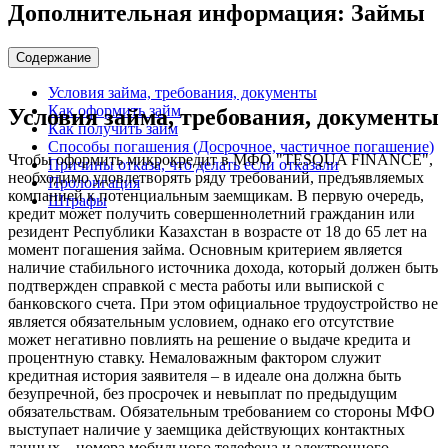
Дополнительная информация: Займы
Содержание
Условия займа, требования, документы
Как оформить займ
Условия займа, требования, документы
Как получить займ
Способы погашения (Досрочное, частичное погашение)
Чтобы оформить микрокредит в МФО "TESQUA FINANCE",
Причины отказа, что делать если отказали
необходимо удовлетворять ряду требований, предъявляемых
Пролонгация
компанией к потенциальным заемщикам. В первую очередь,
Штрафы
кредит может получить совершеннолетний гражданин или
резидент Республики Казахстан в возрасте от 18 до 65 лет на
момент погашения займа. Основным критерием является
наличие стабильного источника дохода, который должен быть
подтвержден справкой с места работы или выпиской с
банковского счета. При этом официальное трудоустройство не
является обязательным условием, однако его отсутствие
может негативно повлиять на решение о выдаче кредита и
процентную ставку. Немаловажным фактором служит
кредитная история заявителя – в идеале она должна быть
безупречной, без просрочек и невыплат по предыдущим
обязательствам. Обязательным требованием со стороны МФО
выступает наличие у заемщика действующих контактных
данных – номера мобильного телефона и электронного