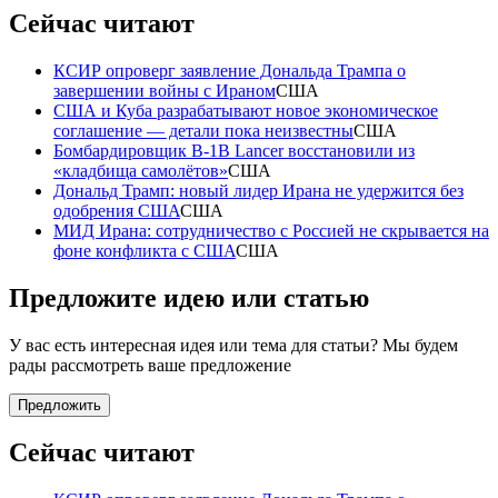
Сейчас читают
КСИР опроверг заявление Дональда Трампа о
завершении войны с Ираном
США
США и Куба разрабатывают новое экономическое
соглашение — детали пока неизвестны
США
Бомбардировщик B-1B Lancer восстановили из
«кладбища самолётов»
США
Дональд Трамп: новый лидер Ирана не удержится без
одобрения США
США
МИД Ирана: сотрудничество с Россией не скрывается на
фоне конфликта с США
США
Предложите идею или статью
У вас есть интересная идея или тема для статьи? Мы будем
рады рассмотреть ваше предложение
Предложить
Сейчас читают