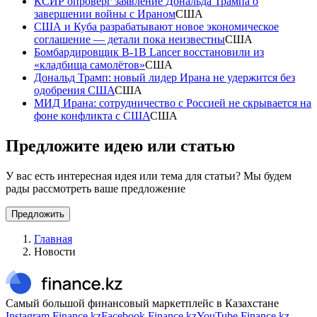
КСИР опроверг заявление Дональда Трампа о
завершении войны с Ираном
США
США и Куба разрабатывают новое экономическое
соглашение — детали пока неизвестны
США
Бомбардировщик B-1B Lancer восстановили из
«кладбища самолётов»
США
Дональд Трамп: новый лидер Ирана не удержится без
одобрения США
США
МИД Ирана: сотрудничество с Россией не скрывается на
фоне конфликта с США
США
Предложите идею или статью
У вас есть интересная идея или тема для статьи? Мы будем
рады рассмотреть ваше предложение
Предложить
Главная
Новости
Самый большой финансовый маркетплейс в Казахстане
Instagram Finance.kz
Facebook Finance.kz
YouTube Finance.kz