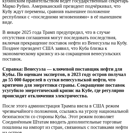
кубинским правительством ведёт государственный секретарь
Марко Рубио. Американский президент подчёркивал, что
Кубу ждут перемены, сравнив нынешнее положение
республики с «последними мгновениями» в её нынешнем
виде.
В январе 2025 года Трамп предупредил, что в случае
отсутствия соглашения могут последовать последствия,
включая прекращение поставок нефти из Венесуэлы на Кубу.
Позднее президент США заявил, что Куба близка к
экономическому кризису из-за сокращения венесуэльских
поставок.
Справка: Венесуэла — ключевой поставщик нефти для
Кубы. По оценкам экспертов, в 2023 году остров получал
до 55 000 баррелей в сутки венесуэльской нефти, что
критично для энергетики страны. Сокращение поставок
усугубило энергетический кризис на Кубе, где регулярно
происходят отключения электричества.
После этого администрация Трампа ввела в США режим
чрезвычайного положения, ссылаясь на угрозу национальной
безопасности со стороны Кубы. Этот режим позволяет
Соединённым Штатам вводить дополнительные торговые
пошлины на импорт из стран, связанных с поставками нефти
на остров.