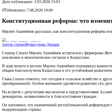
Дата публикации:
3.03.2026 15:03
Обновлено:
7.08.2026 19:09
Конституционная реформа: что изменит
Маулен Ашимбаев рассказал, как конституционная реформа пов
Автор статьи
Жумагулова Динара
Спикер Сената Маулен Ашимбаев встретился с фермерами Жеты
инклюзию и межэтническое согласие в Казахстане.
В ходе визита в регион Маулен Ашимбаев подчеркнул важность 
общим благополучием Казахстана и его устойчивым развитием
Глава Сената отметил, что сегодня в сельском хозяйстве и др
преобразований. Особое внимание уделяется развитию сёл, ре
На встрече с депутатами маслихатов и представителями Ассам
демократии, независимости и благосостояния граждан.
Он напомнил, что назначенный республиканский референдум п
модернизацию страны.