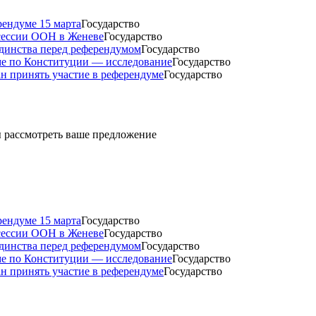
рендуме 15 марта
Государство
 сессии ООН в Женеве
Государство
динства перед референдумом
Государство
ме по Конституции — исследование
Государство
н принять участие в референдуме
Государство
ды рассмотреть ваше предложение
рендуме 15 марта
Государство
 сессии ООН в Женеве
Государство
динства перед референдумом
Государство
ме по Конституции — исследование
Государство
н принять участие в референдуме
Государство