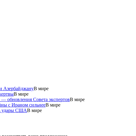
 и Азербайджану
В мире
жертвы
В мире
у — обновления Совета экспертов
В мире
йны с Ираном сильнее
В мире
ть удары США
В мире