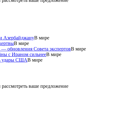
ды рассмотреть ваше предложение
 и Азербайджану
В мире
жертвы
В мире
у — обновления Совета экспертов
В мире
йны с Ираном сильнее
В мире
ть удары США
В мире
ды рассмотреть ваше предложение