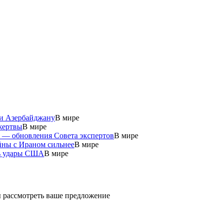
 и Азербайджану
В мире
жертвы
В мире
у — обновления Совета экспертов
В мире
йны с Ираном сильнее
В мире
ть удары США
В мире
ды рассмотреть ваше предложение