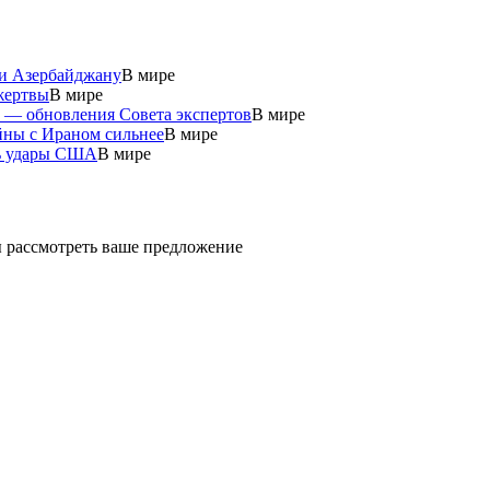
 и Азербайджану
В мире
жертвы
В мире
у — обновления Совета экспертов
В мире
йны с Ираном сильнее
В мире
ть удары США
В мире
ды рассмотреть ваше предложение