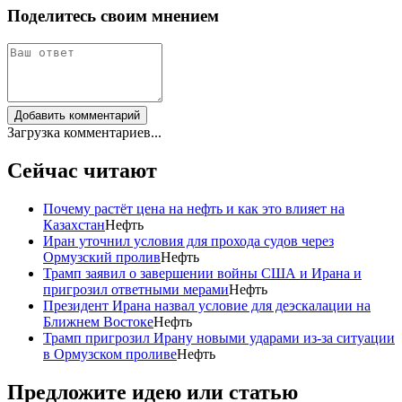
Поделитесь своим мнением
Добавить комментарий
Загрузка комментариев...
Сейчас читают
Почему растёт цена на нефть и как это влияет на
Казахстан
Нефть
Иран уточнил условия для прохода судов через
Ормузский пролив
Нефть
Трамп заявил о завершении войны США и Ирана и
пригрозил ответными мерами
Нефть
Президент Ирана назвал условие для деэскалации на
Ближнем Востоке
Нефть
Трамп пригрозил Ирану новыми ударами из-за ситуации
в Ормузском проливе
Нефть
Предложите идею или статью