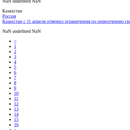
NaN undefined NaN
Казахстан
Россия
Казахстан с 11 апреля отменил ограничения по пересечению г
NaN undefined NaN
<
1
2
3
4
5
6
7
8
9
10
11
12
13
14
15
16
>