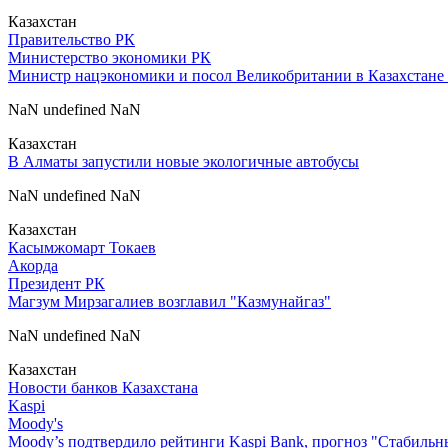
Казахстан
Правительство РК
Министерство экономики РК
Министр нацэкономики и посол Великобритании в Казахстане 
NaN undefined NaN
Казахстан
В Алматы запустили новые экологичные автобусы
NaN undefined NaN
Казахстан
Касымжомарт Токаев
Акорда
Президент РК
Магзум Мирзагалиев возглавил "Казмунайгаз"
NaN undefined NaN
Казахстан
Новости банков Казахстана
Kaspi
Moody's
Moody’s подтвердило рейтинги Kaspi Bank, прогноз "Стабиль