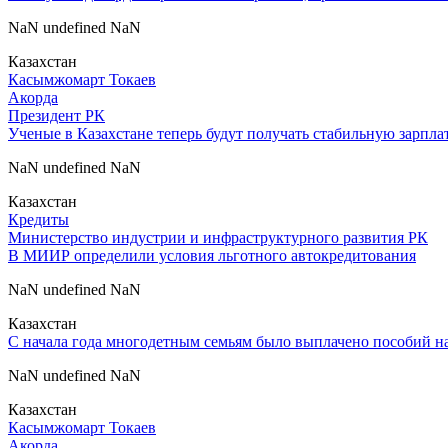
NaN undefined NaN
Казахстан
Касымжомарт Токаев
Акорда
Президент РК
Ученые в Казахстане теперь будут получать стабильную зарпла
NaN undefined NaN
Казахстан
Кредиты
Министерство индустрии и инфраструктурного развития РК
В МИИР определили условия льготного автокредитования
NaN undefined NaN
Казахстан
С начала года многодетным семьям было выплачено пособий на
NaN undefined NaN
Казахстан
Касымжомарт Токаев
Акорда