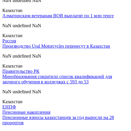
NaN undefined NaN
Казахстан
Алматинским ветеранам ВОВ выплатят по 1 млн тенге
NaN undefined NaN
Казахстан
Россия
Производство Ural Motorcycles перенесут в Казахстан
NaN undefined NaN
Казахстан
Правительство РК
Минобразования сократило список квалификаций для
заочного обучения в колледжах с 593 до 53
NaN undefined NaN
Казахстан
ЕНПФ
Пенсинные накопления
Пенсионные взносы казахстанцев за год выросли на 28
процентов