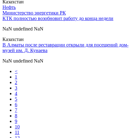
Казахстан
Нефть
Министерство энергетики РК
КТК полностью возобновит работу до конца недели
NaN undefined NaN
Казахстан
В Алматы после реставрации открыли для посещений дом-
музей им. Д. Кунаева
NaN undefined NaN
<
1
2
3
4
5
6
7
8
9
10
11
12