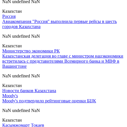
NaN undefined NaN
Казахстан
Россия
Авиакомпания "Россия" выполнила первые рейсы в шесть
городов Казахстана
NaN undefined NaN
Казахстан
Министерство экономики РК
Казахстанская делегация во главе с министром нацэкономики
встретилась с представителями Всемирного банка и МВФ в
Вашингтоне
NaN undefined NaN
Казахстан
Новости банков Казахстана
Moody's
Moody's подтвердило рейтинговые оценки БЦК
NaN undefined NaN
Казахстан
Касымжомарт Токаев