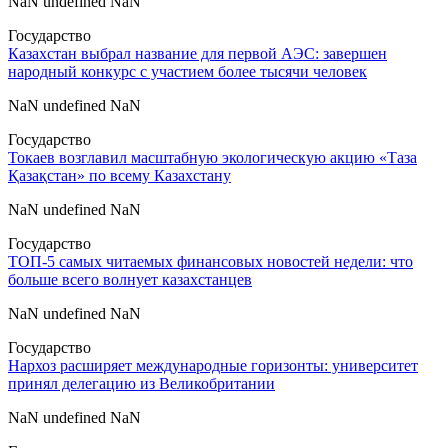
NaN undefined NaN
Государство
Казахстан выбрал название для первой АЭС: завершен
народный конкурс с участием более тысячи человек
NaN undefined NaN
Государство
Токаев возглавил масштабную экологическую акцию «Таза
Қазақстан» по всему Казахстану
NaN undefined NaN
Государство
ТОП-5 самых читаемых финансовых новостей недели: что
больше всего волнует казахстанцев
NaN undefined NaN
Государство
Нархоз расширяет международные горизонты: университет
принял делегацию из Великобритании
NaN undefined NaN