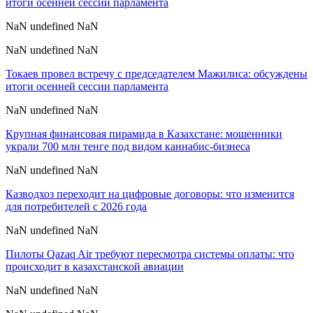
итоги осенней сессии парламента
NaN undefined NaN
NaN undefined NaN
Токаев провел встречу с председателем Мажилиса: обсуждены
итоги осенней сессии парламента
NaN undefined NaN
Крупная финансовая пирамида в Казахстане: мошенники
украли 700 млн тенге под видом каннабис-бизнеса
NaN undefined NaN
Казводхоз переходит на цифровые договоры: что изменится
для потребителей с 2026 года
NaN undefined NaN
Пилоты Qazaq Air требуют пересмотра системы оплаты: что
происходит в казахстанской авиации
NaN undefined NaN