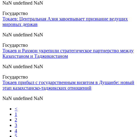
NaN undefined NaN
Государство
Токаев: Центральная Азия завоевывает признание ведущих
мировых держав
NaN undefined NaN
Государство
Токаев и Рахмон укрепили стратегическое партнерство между
Казахстаном и Таджикистаном
NaN undefined NaN
Государство
Токаев прибыл с государственным визитом в Душанбе: новый
этап казахстанско-таджикских отношений
NaN undefined NaN
<
1
2
3
4
5