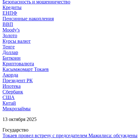
Безопасность и мошенничество
Кредиты
ЕНПФ
Пенсинные накопления
ВВП
Moody's
Золото
Курсы валют
Тенге
Доллар
Биткоин
Криптовалюта
Касымжомарт Токаев
Акорда
Президент РК
Ипотека
Сбербанк
США
Китай
Микрозаймы
13 октября 2025
Государство
Токаев провел встречу с председателем Мажилиса: обсуждены