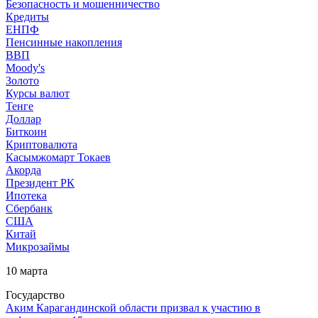
Безопасность и мошенничество
Кредиты
ЕНПФ
Пенсинные накопления
ВВП
Moody's
Золото
Курсы валют
Тенге
Доллар
Биткоин
Криптовалюта
Касымжомарт Токаев
Акорда
Президент РК
Ипотека
Сбербанк
США
Китай
Микрозаймы
10 марта
Государство
Аким Карагандинской области призвал к участию в