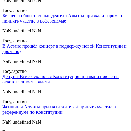
NaN undefined NaN
Государство
Бизнес и общественные деятели Алматы призвали горожан
принять участие в референдуме
NaN undefined NaN
Государство
В Астане прошёл концерт в поддержку новой Конституции и
дрон-шоу
NaN undefined NaN
Государство
Депутат Егизбаев: новая Конституция призвана повысить
ответственность власти
NaN undefined NaN
Государство
Женщины Алматы призвали жителей принять участие в
референдуме по Конституции
NaN undefined NaN