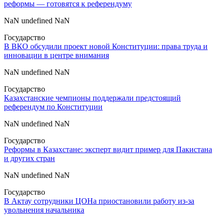
реформы — готовятся к референдуму
NaN undefined NaN
Государство
В ВКО обсудили проект новой Конституции: права труда и
инновации в центре внимания
NaN undefined NaN
Государство
Казахстанские чемпионы поддержали предстоящий
референдум по Конституции
NaN undefined NaN
Государство
Реформы в Казахстане: эксперт видит пример для Пакистана
и других стран
NaN undefined NaN
Государство
В Актау сотрудники ЦОНа приостановили работу из-за
увольнения начальника