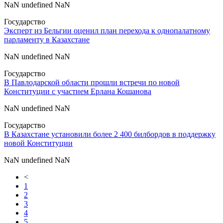
NaN undefined NaN
Государство
Эксперт из Бельгии оценил план перехода к однопалатному
парламенту в Казахстане
NaN undefined NaN
Государство
В Павлодарской области прошли встречи по новой
Конституции с участием Ерлана Кошанова
NaN undefined NaN
Государство
В Казахстане установили более 2 400 билбордов в поддержку
новой Конституции
NaN undefined NaN
<
1
2
3
4
5