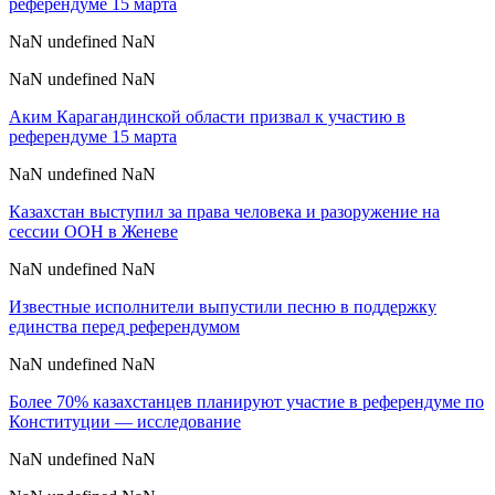
референдуме 15 марта
NaN undefined NaN
NaN undefined NaN
Аким Карагандинской области призвал к участию в
референдуме 15 марта
NaN undefined NaN
Казахстан выступил за права человека и разоружение на
сессии ООН в Женеве
NaN undefined NaN
Известные исполнители выпустили песню в поддержку
единства перед референдумом
NaN undefined NaN
Более 70% казахстанцев планируют участие в референдуме по
Конституции — исследование
NaN undefined NaN