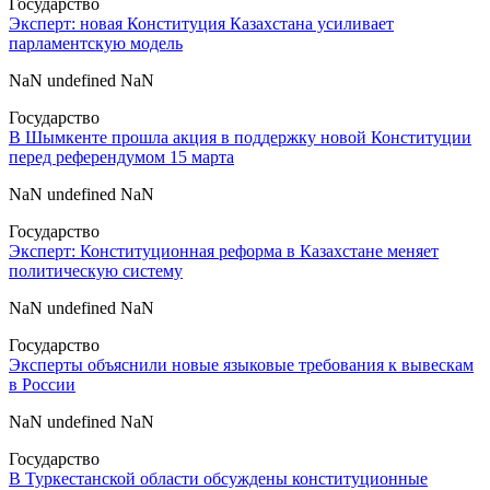
Государство
Эксперт: новая Конституция Казахстана усиливает
парламентскую модель
NaN undefined NaN
Государство
В Шымкенте прошла акция в поддержку новой Конституции
перед референдумом 15 марта
NaN undefined NaN
Государство
Эксперт: Конституционная реформа в Казахстане меняет
политическую систему
NaN undefined NaN
Государство
Эксперты объяснили новые языковые требования к вывескам
в России
NaN undefined NaN
Государство
В Туркестанской области обсуждены конституционные