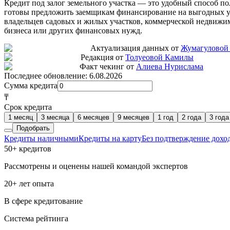
Кредит под залог земельного участка — это удобный способ п
готовы предложить заемщикам финансирование на выгодных усло
владельцев садовых и жилых участков, коммерческой недвижим
бизнеса или других финансовых нужд.
Актуализация данных от
Жумагуловой
Редакция от
Толуеовой Камилы
Факт чекинг от
Алиева Нурислама
Последнее обновление:
6.08.2026
Сумма кредита
₸
Срок кредита
1 месяц
3 месяца
6 месяцев
9 месяцев
1 год
2 года
3 года
Подобрать
Кредиты наличными
Кредиты на карту
Без подтверждение дохо
50+ кредитов
Рассмотрены и оценены нашей командой экспертов
20+ лет опыта
В сфере кредитование
Система рейтинга