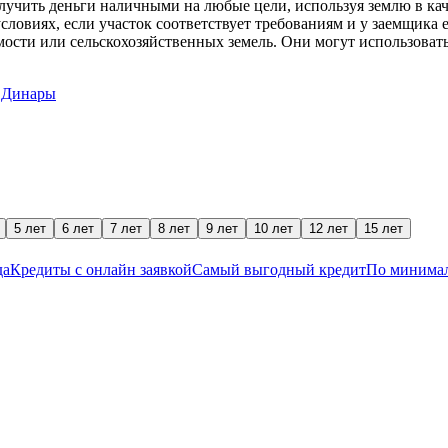
олучить деньги наличными на любые цели, используя землю в к
виях, если участок соответствует требованиям и у заемщика ес
ости или сельскохозяйственных земель. Они могут использоват
 Динары
5 лет
6 лет
7 лет
8 лет
9 лет
10 лет
12 лет
15 лет
да
Кредиты с онлайн заявкой
Самый выгодный кредит
По минимал