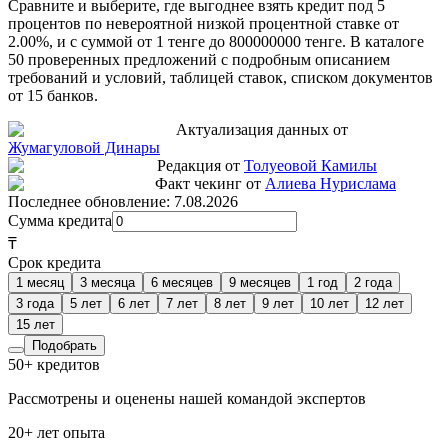
Сравните и выберите, где выгоднее взять кредит под 5
процентов по невероятной низкой процентной ставке от
2.00%, и с суммой от 1 тенге до 800000000 тенге. В каталоге
50 проверенных предложений с подробным описанием
требований и условий, таблицей ставок, списком документов
от 15 банков.
Актуализация данных от
Жумагуловой Динары
Редакция от
Толуеовой Камилы
Факт чекинг от
Алиева Нурислама
Последнее обновление:
7.08.2026
Сумма кредита
₸
Срок кредита
1 месяц
3 месяца
6 месяцев
9 месяцев
1 год
2 года
3 года
5 лет
6 лет
7 лет
8 лет
9 лет
10 лет
12 лет
15 лет
Подобрать
50+ кредитов
Рассмотрены и оценены нашей командой экспертов
20+ лет опыта