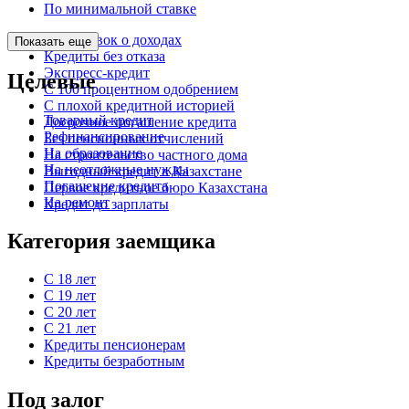
По минимальной ставке
Без справок о доходах
Показать еще
Кредиты без отказа
Экспресс-кредит
Целевые
С 100 процентном одобрением
С плохой кредитной историей
Товарный кредит
Досрочное погашение кредита
Рефинансирование
Без пенсионных отчислений
На образование
На строительство частного дома
На неотложные нужды
Выгодный кредит в Казахстане
Погашение кредита
Первое кредитное бюро Казахстана
На ремонт
Кредит до зарплаты
Категория заемщика
С 18 лет
С 19 лет
С 20 лет
С 21 лет
Кредиты пенсионерам
Кредиты безработным
Под залог