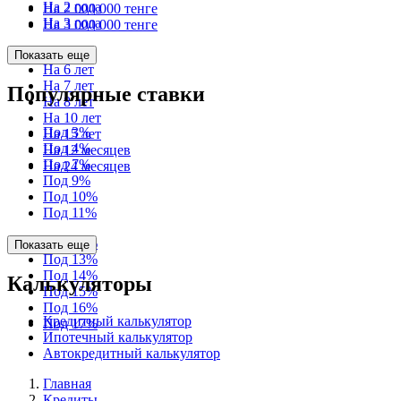
На 2 года
На 2 000 000 тенге
На 3 года
На 3 000 000 тенге
На 5 лет
Показать еще
На 6 лет
На 7 лет
Популярные ставки
На 8 лет
На 10 лет
Под 3%
На 15 лет
Под 4%
На 12 месяцев
Под 7%
На 24 месяцев
Под 9%
Под 10%
Под 11%
Под 12%
Показать еще
Под 13%
Под 14%
Калькуляторы
Под 15%
Под 16%
Кредитный калькулятор
Под 17%
Ипотечный калькулятор
Автокредитный калькулятор
Главная
Кредиты