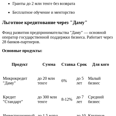
Гранты до 2 млн тенге без возврата
Бесплатное обучение и менторство
Льготное кредитование через "Даму"
Фонд развития предпринимательства "Даму" — основной
оператор государственной поддержки бизнеса. Работает через
28 банков-партнеров.
Основные продукты:
Продукт
Сумма
Ставка
Срок
Для кого
Микрокредит
до 20 млн
до 5
Малый
6%
"Даму"
тенге
лет
бизнес
Кредит
до 300 млн
до 7
Средний
8-12%
"Стандарт"
тенге
лет
бизнес
Инвестиционный
до 1,5 млрд
до 10
Крупные