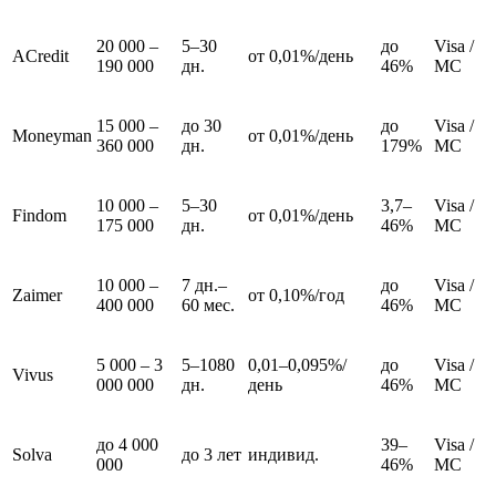
20 000 –
5–30
до
Visa /
ACredit
от 0,01%/день
190 000
дн.
46%
MC
15 000 –
до 30
до
Visa /
Moneyman
от 0,01%/день
360 000
дн.
179%
MC
10 000 –
5–30
3,7–
Visa /
Findom
от 0,01%/день
175 000
дн.
46%
MC
10 000 –
7 дн.–
до
Visa /
Zaimer
от 0,10%/год
400 000
60 мес.
46%
MC
5 000 – 3
5–1080
0,01–0,095%/
до
Visa /
Vivus
000 000
дн.
день
46%
MC
до 4 000
39–
Visa /
Solva
до 3 лет
индивид.
000
46%
MC