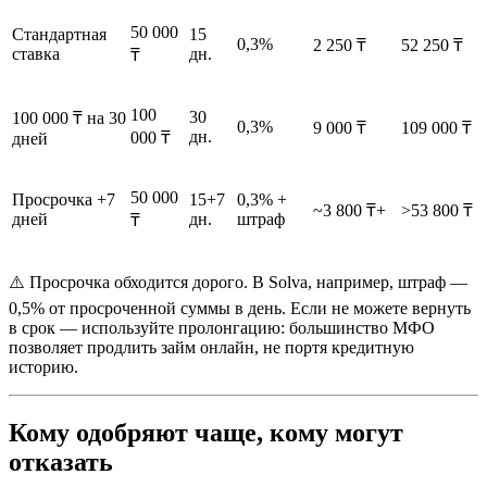
50 000
Стандартная
15
0,3%
2 250 ₸
52 250 ₸
ставка
дн.
₸
100
30
100 000 ₸ на 30
0,3%
9 000 ₸
109 000 ₸
дн.
000 ₸
дней
50 000
Просрочка +7
15+7
0,3% +
~3 800 ₸+
>53 800 ₸
дней
дн.
штраф
₸
⚠️ Просрочка обходится дорого. В Solva, например, штраф —
0,5% от просроченной суммы в день. Если не можете вернуть
в срок — используйте пролонгацию: большинство МФО
позволяет продлить займ онлайн, не портя кредитную
историю.
Кому одобряют чаще, кому могут
отказать