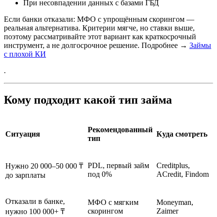
При несовпадении данных с базами ГБД
Если банки отказали: МФО с упрощённым скорингом —
реальная альтернатива. Критерии мягче, но ставки выше,
поэтому рассматривайте этот вариант как краткосрочный
инструмент, а не долгосрочное решение. Подробнее →
Займы
с плохой КИ
.
Кому подходит какой тип займа
Рекомендованный
Ситуация
Куда смотреть
тип
PDL, первый займ
Creditplus,
Нужно 20 000–50 000 ₸
под 0%
ACredit, Findom
до зарплаты
Отказали в банке,
МФО с мягким
Moneyman,
скорингом
Zaimer
нужно 100 000+ ₸