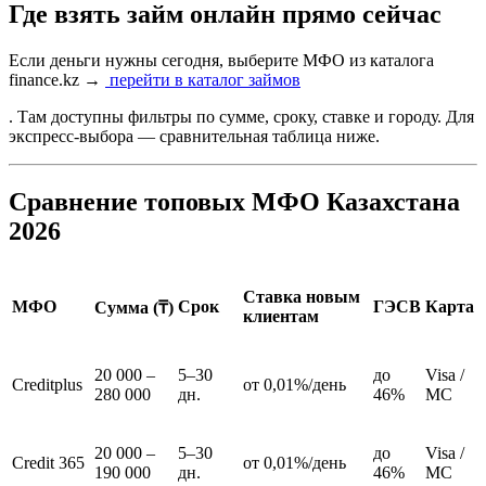
Где взять займ онлайн прямо сейчас
Если деньги нужны сегодня, выберите МФО из каталога
finance.kz →
перейти в каталог займов
. Там доступны фильтры по сумме, сроку, ставке и городу. Для
экспресс-выбора — сравнительная таблица ниже.
Сравнение топовых МФО Казахстана
2026
Ставка новым
МФО
Срок
ГЭСВ
Карта
Сумма (₸)
клиентам
20 000 –
5–30
до
Visa /
Creditplus
от 0,01%/день
280 000
дн.
46%
MC
20 000 –
5–30
до
Visa /
Credit 365
от 0,01%/день
190 000
дн.
46%
MC