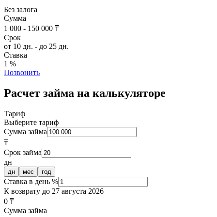
Без залога
Сумма
1 000 - 150 000 ₸
Срок
от 10 дн. - до 25 дн.
Ставка
1 %
Позвонить
Расчет займа на калькуляторе
Тариф
Выберите тариф
Сумма займа
₸
Срок займа
дн
дн
мес
год
Ставка в день %
К возврату до
27 августа 2026
0 ₸
Сумма займа