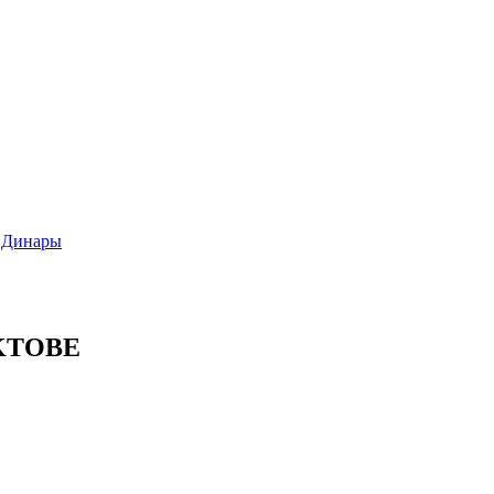
 Динары
AKTOBE