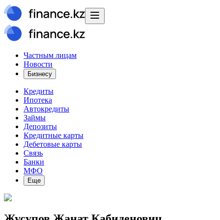
Частным лицам
Новости
Бизнесу
Кредиты
Ипотека
Автокредиты
Займы
Депозиты
Кредитные карты
Дебетовые карты
Связь
Банки
МФО
Еще
Жусупов Жанат Кабиденович