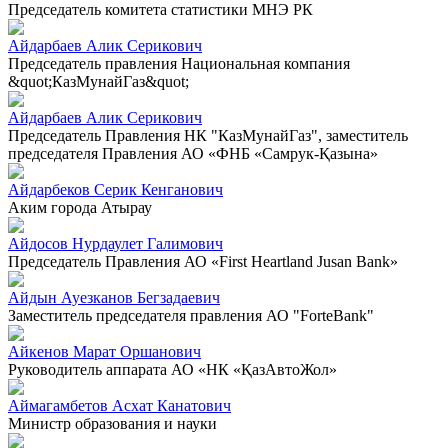
Председатель комитета статистики МНЭ РК
Айдарбаев Алик Серикович
Председатель правления Национальная компания
&quot;КазМунайГаз&quot;
Айдарбаев Алик Серикович
Председатель Правления НК "КазМунайГаз", заместитель
председателя Правления АО «ФНБ «Самрук-Қазына»
Айдарбеков Серик Кенганович
Аким города Атырау
Айдосов Нурдаулет Галимович
Председатель Правления АО «First Heartland Jusan Bank»
Айдын Ауезканов Бегзадаевич
Заместитель председателя правления АО "ForteBank"
Айкенов Марат Оршанович
Руководитель аппарата АО «НК «ҚазАвтоЖол»
Аймагамбетов Асхат Канатович
Министр образования и науки