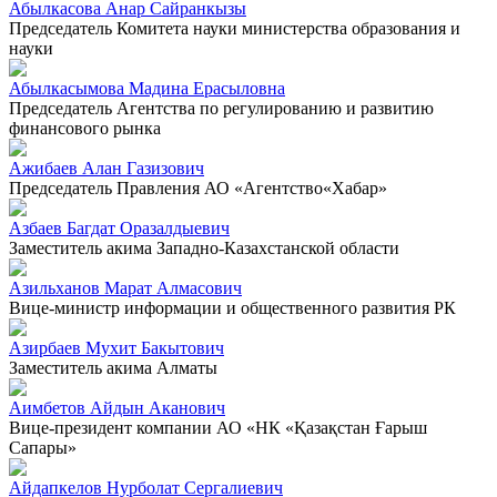
Абылкасова Анар Сайранкызы
Председатель Комитета науки министерства образования и
науки
Абылкасымова Мадина Ерасыловна
Председатель Агентства по регулированию и развитию
финансового рынка
Ажибаев Алан Газизович
Председатель Правления АО «Агентство«Хабар»
Азбаев Багдат Оразалдыевич
Заместитель акима Западно-Казахстанской области
Азильханов Марат Алмасович
Вице-министр информации и общественного развития РК
Азирбаев Мухит Бакытович
Заместитель акима Алматы
Аимбетов Айдын Аканович
Вице-президент компании АО «НК «Қазақстан Ғарыш
Сапары»
Айдапкелов Нурболат Сергалиевич