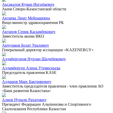
Аксакалов Кумар Иргибаевич
Аким Северо-Казахстанской области
Актаева Лязат Мейрашевна
Вице-министр здравоохранения РК
Актанов Серик Касымбекович
Заместитель акима ВКО
Акчулаков Болат Уралович
Генеральный директор ассоциации «KAZENERGY»
Алдабергенов Нурлан Шадибекович
Алдамберген Алина Утемискызы
Председатель правления KASE
Алдашов Марс Бактиярович
Заместитель председателя правления - член правления АО
«Банк развития Казахстана»
Алиев Нурали Рахатович
Президент Федерации Альпинизма и Спортивного
Скалолазания Республики Казахстан