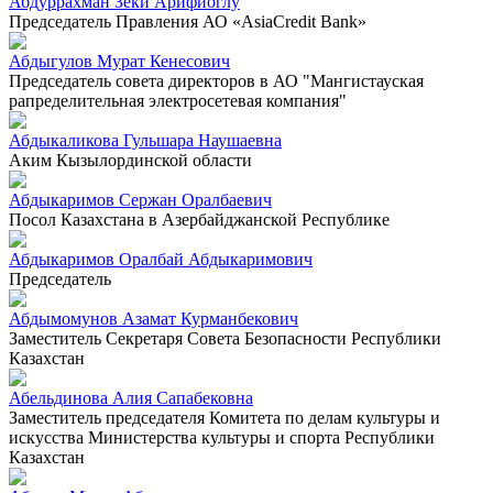
Абдуррахман Зеки Арифиоглу
Председатель Правления АО «AsiaCredit Bank»
Абдыгулов Мурат Кенесович
Председатель совета директоров в АО "Мангистауская
рапределительная электросетевая компания"
Абдыкаликова Гульшара Наушаевна
Аким Кызылординской области
Абдыкаримов Сержан Оралбаевич
Посол Казахстана в Азербайджанской Республике
Абдыкаримов Оралбай Абдыкаримович
Председатель
Абдымомунов Азамат Курманбекович
Заместитель Секретаря Совета Безопасности Республики
Казахстан
Абельдинова Алия Сапабековна
Заместитель председателя Комитета по делам культуры и
искусства Министерства культуры и спорта Республики
Казахстан