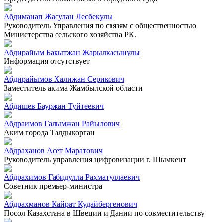
Абдиманап Жасулан Лесбекулы
Руководитель Управления по связям с общественностью
Министерства сельского хозяйства РК.
Абдирайым Бакытжан Жарылкасынулы
Информация отсутствует
Абдирайымов Халижан Серикович
Заместитель акима Жамбылской области
Абдишев Бауржан Туйтеевич
Абдраимов Галымжан Райылович
Аким города Талдыкорган
Абдраханов Асет Маратович
Руководитель управления цифровизации г. Шымкент
Абдрахимов Габидулла Рахматуллаевич
Советник премьер-министра
Абдрахманов Кайрат Кудайбергенович
Посол Казахстана в Швеции и Дании по совместительству