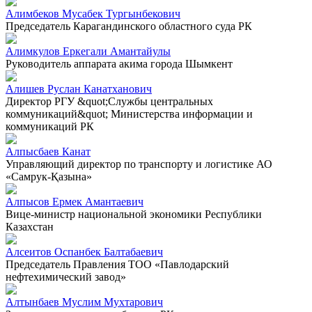
Алимбеков Мусабек Тургынбекович
Председатель Карагандинского областного суда РК
Алимкулов Еркегали Амантайулы
Руководитель аппарата акима города Шымкент
Алишев Руслан Канатханович
Директор РГУ &quot;Службы центральных
коммуникаций&quot; Министерства информации и
коммуникаций РК
Алпысбаев Канат
Управляющий директор по транспорту и логистике АО
«Самрук-Қазына»
Алпысов Ермек Амантаевич
Вице-министр национальной экономики Республики
Казахстан
Алсеитов Оспанбек Балтабаевич
Председатель Правления ТОО «Павлодарский
нефтехимический завод»
Алтынбаев Муслим Мухтарович