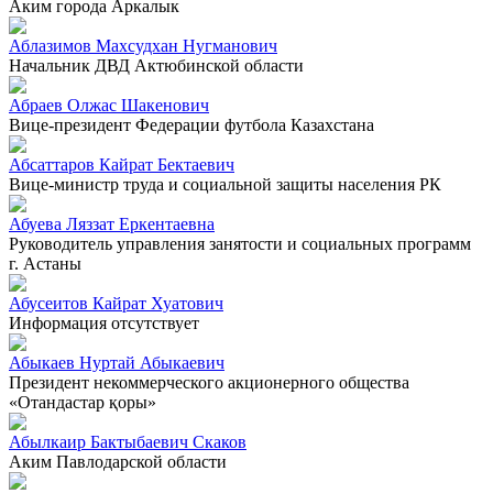
Аким города Аркалык
Аблазимов Махсудхан Нугманович
Начальник ДВД Актюбинской области
Абраев Олжас Шакенович
Вице-президент Федерации футбола Казахстана
Абсаттаров Кайрат Бектаевич
Вице-министр труда и социальной защиты населения РК
Абуева Ляззат Еркентаевна
Руководитель управления занятости и социальных программ
г. Астаны
Абусеитов Кайрат Хуатович
Информация отсутствует
Абыкаев Нуртай Абыкаевич
Президент некоммерческого акционерного общества
«Отандастар қоры»
Абылкаир Бактыбаевич Скаков
Аким Павлодарской области