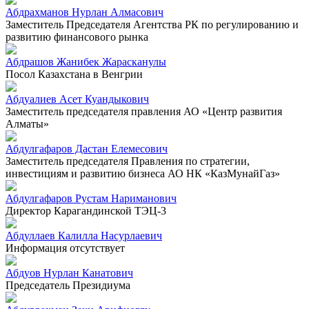
Абдрахманов Нурлан Алмасович
Заместитель Председателя Агентства РК по регулированию и
развитию финансового рынка
Абдрашов Жанибек Жарасканулы
Посол Казахстана в Венгрии
Абдуалиев Асет Куандыкович
Заместитель председателя правления АО «Центр развития
Алматы»
Абдулгафаров Дастан Елемесович
Заместитель председателя Правления по стратегии,
инвестициям и развитию бизнеса АО НК «КазМунайГаз»
Абдулгафаров Рустам Нариманович
Директор Карагандинской ТЭЦ-3
Абдуллаев Калилла Насурлаевич
Информация отсутствует
Абдуов Нурлан Канатович
Председатель Президиума