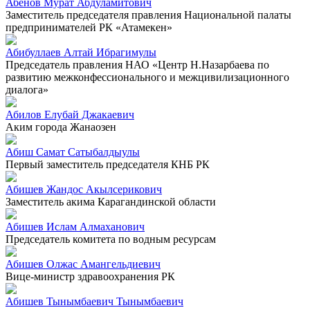
Абенов Мурат Абдуламитович
Заместитель председателя правления Национальной палаты
предпринимателей РК «Атамекен»
Абибуллаев Алтай Ибрагимулы
Председатель правления НАО «Центр Н.Назарбаева по
развитию межконфессионального и межцивилизационного
диалога»
Абилов Елубай Джакаевич
Аким города Жанаозен
Абиш Самат Сатыбалдыулы
Первый заместитель председателя КНБ РК
Абишев Жандос Акылсерикович
Заместитель акима Карагандинской области
Абишев Ислам Алмаханович
Председатель комитета по водным ресурсам
Абишев Олжас Амангельдиевич
Вице-министр здравоохранения РК
Абишев Тынымбаевич Тынымбаевич