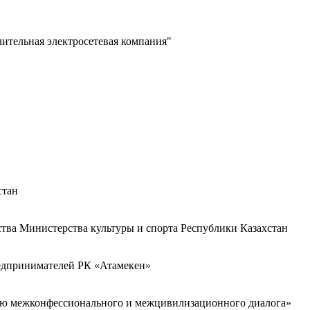
лительная электросетевая компания"
стан
ства Министерства культуры и спорта Республики Казахстан
редпринимателей РК «Атамекен»
ию межконфессионального и межцивилизационного диалога»