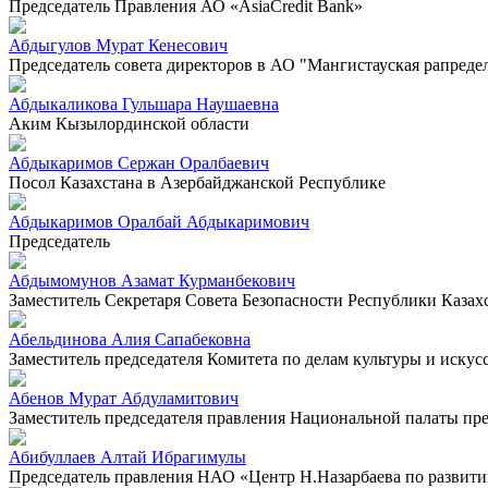
Председатель Правления АО «AsiaCredit Bank»
Абдыгулов Мурат Кенесович
Председатель совета директоров в АО "Мангистауская рапреде
Абдыкаликова Гульшара Наушаевна
Аким Кызылординской области
Абдыкаримов Сержан Оралбаевич
Посол Казахстана в Азербайджанской Республике
Абдыкаримов Оралбай Абдыкаримович
Председатель
Абдымомунов Азамат Курманбекович
Заместитель Секретаря Совета Безопасности Республики Казах
Абельдинова Алия Сапабековна
Заместитель председателя Комитета по делам культуры и искус
Абенов Мурат Абдуламитович
Заместитель председателя правления Национальной палаты п
Абибуллаев Алтай Ибрагимулы
Председатель правления НАО «Центр Н.Назарбаева по развит