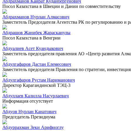
Абдрахманов Кайрат Кудайбергенович
Посол Казахстана в Швеции и Дании по совместительству
Абдрахманов Нурлан Алмасович
Заместитель Председателя Агентства РК по регулированию и 
Абдрашов Жанибек Жарасканулы
Посол Казахстана в Венгрии
Абдуалиев Асет Куандыкович
Заместитель председателя правления АО «Центр развития Алм
Абдулгафаров Дастан Елемесович
Заместитель председателя Правления по стратегии, инвестиц
Абдулгафаров Рустам Нариманович
Директор Карагандинской ТЭЦ-3
Абдуллаев Калилла Насурлаевич
Информация отсутствует
Абдуов Нурлан Канатович
Председатель Президиума
Абдуррахман Зеки Арифиоглу