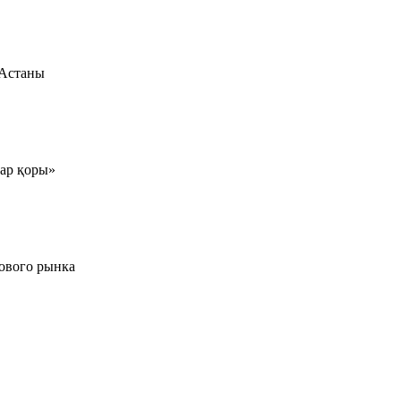
 Астаны
тар қоры»
ового рынка