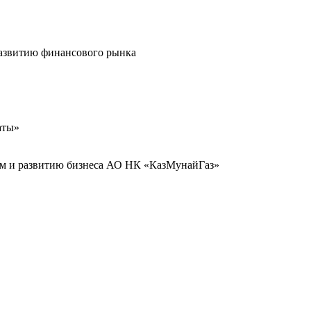
развитию финансового рынка
аты»
иям и развитию бизнеса АО НК «КазМунайГаз»