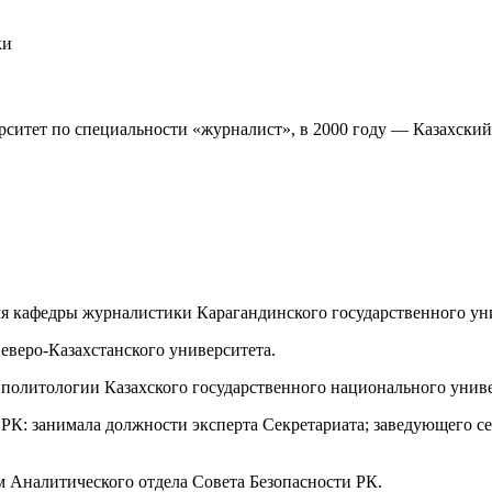
ки
рситет по специальности «журналист», в 2000 году — Казахски
еля кафедры журналистики Карагандинского государственного уни
еверо-Казахстанского университета.
 политологии Казахского государственного национального униве
и РК: занимала должности эксперта Секретариата; заведующего с
м Аналитического отдела Совета Безопасности РК.