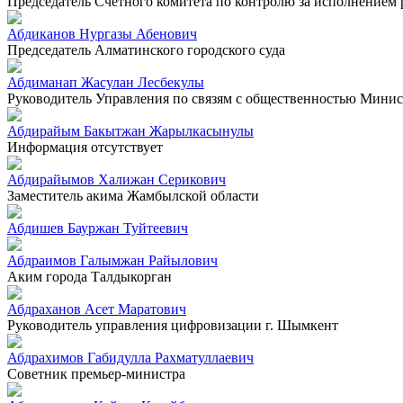
Председатель Счетного комитета по контролю за исполнением
Абдиканов Нургазы Абенович
Председатель Алматинского городского суда
Абдиманап Жасулан Лесбекулы
Руководитель Управления по связям с общественностью Минист
Абдирайым Бакытжан Жарылкасынулы
Информация отсутствует
Абдирайымов Халижан Серикович
Заместитель акима Жамбылской области
Абдишев Бауржан Туйтеевич
Абдраимов Галымжан Райылович
Аким города Талдыкорган
Абдраханов Асет Маратович
Руководитель управления цифровизации г. Шымкент
Абдрахимов Габидулла Рахматуллаевич
Советник премьер-министра