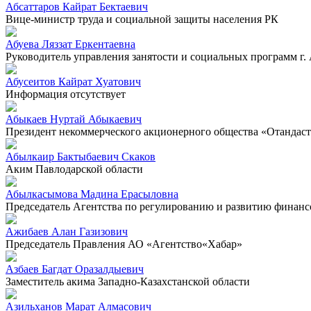
Абсаттаров Кайрат Бектаевич
Вице-министр труда и социальной защиты населения РК
Абуева Ляззат Еркентаевна
Руководитель управления занятости и социальных программ г.
Абусеитов Кайрат Хуатович
Информация отсутствует
Абыкаев Нуртай Абыкаевич
Президент некоммерческого акционерного общества «Отандас
Абылкаир Бактыбаевич Скаков
Аким Павлодарской области
Абылкасымова Мадина Ерасыловна
Председатель Агентства по регулированию и развитию финанс
Ажибаев Алан Газизович
Председатель Правления АО «Агентство«Хабар»
Азбаев Багдат Оразалдыевич
Заместитель акима Западно-Казахстанской области
Азильханов Марат Алмасович