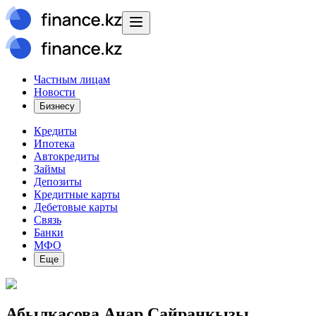
Частным лицам
Новости
Бизнесу
Кредиты
Ипотека
Автокредиты
Займы
Депозиты
Кредитные карты
Дебетовые карты
Связь
Банки
МФО
Еще
Абылкасова Анар Сайранкызы