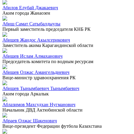
Абилов Елубай Джакаевич
Аким города Жанаозен
Абиш Самат Сатыбалдыулы
Первый заместитель председателя КНБ РК
Абишев Жандос Акылсерикович
Заместитель акима Карагандинской области
Абишев Ислам Алмаханович
Председатель комитета по водным ресурсам
Абишев Олжас Амангельдиевич
Вице-министр здравоохранения РК
Абишев Тынымбаевич Тынымбаевич
Аким города Аркалык
Аблазимов Махсудхан Нугманович
Начальник ДВД Актюбинской области
Абраев Олжас Шакенович
Вице-президент Федерации футбола Казахстана