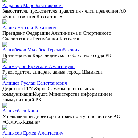
Алдашов Марс Бактиярович
Заместитель председателя правления - член правления АО
«Банк развития Казахстана»
Алиев Нурали Рахатович
Президент Федерации Альпинизма и Спортивного
Скалолазания Республики Казахстан
Алимбеков Мусабек Тургынбекович
Председатель Карагандинского областного суда РК
Алимкулов Еркегали Амантайулы
Руководитель аппарата акима города Шымкент
Алишев Руслан Канатханович
Директор РГУ &quot;Службы центральных
коммуникаций&quot; Министерства информации и
коммуникаций РК
Алпысбаев Канат
Управляющий директор по транспорту и логистике АО
«Самрук-Қазына»
Алпысов Ермек Амантаевич