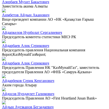
Азирбаев Мухит Бакытович
Заместитель акима Алматы
Аимбетов Айдын Аканович
Вице-президент компании АО «НК «Қазақстан Ғарыш
Сапары»
Айдапкелов Нурболат Сергалиевич
Председатель комитета статистики МНЭ РК
Айдарбаев Алик Серикович
Председатель правления Национальная компания
&quot;КазМунайГаз&quot;
Айдарбаев Алик Серикович
Председатель Правления НК "КазМунайГаз", заместитель
председателя Правления АО «ФНБ «Самрук-Қазына»
Айдарбеков Серик Кенганович
Аким города Атырау
Айдосов Нурдаулет Галимович
Председатель Правления АО «First Heartland Jusan Bank»
Айдын Ауезканов Бегзадаевич