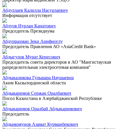
Абдуллаев Калилла Насурлаевич
Информация отсутствует
Абдуов Нурлан Канатович
Председатель Президиума
Абдуррахман Зеки Арифиоглу
Председатель Правления АО «AsiaCredit Bank»
Абдыгулов Мурат Кенесович
Председатель совета директоров в АО "Мангистауская
рапределительная электросетевая компания"
Абдыкаликова Гульшара Наушаевна
Аким Кызылординской области
Абдыкаримов Сержан Оралбаевич
Посол Казахстана в Азербайджанской Республике
Абдыкаримов Оралбай Абдыкаримович
Председатель
Абдымомунов Азамат Курманбекович