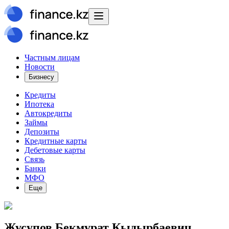
Частным лицам
Новости
Бизнесу
Кредиты
Ипотека
Автокредиты
Займы
Депозиты
Кредитные карты
Дебетовые карты
Связь
Банки
МФО
Еще
Жусупов Бекмурат Кыдырбаевич