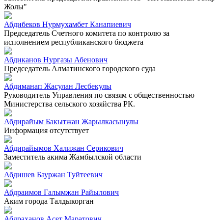
Жолы"
Абдибеков Нурмухамбет Канапиевич
Председатель Счетного комитета по контролю за
исполнением республиканского бюджета
Абдиканов Нургазы Абенович
Председатель Алматинского городского суда
Абдиманап Жасулан Лесбекулы
Руководитель Управления по связям с общественностью
Министерства сельского хозяйства РК.
Абдирайым Бакытжан Жарылкасынулы
Информация отсутствует
Абдирайымов Халижан Серикович
Заместитель акима Жамбылской области
Абдишев Бауржан Туйтеевич
Абдраимов Галымжан Райылович
Аким города Талдыкорган
Абдраханов Асет Маратович