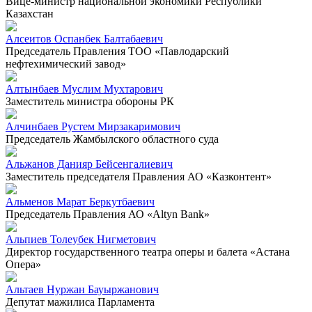
Вице-министр национальной экономики Республики
Казахстан
Алсеитов Оспанбек Балтабаевич
Председатель Правления ТОО «Павлодарский
нефтехимический завод»
Алтынбаев Муслим Мухтарович
Заместитель министра обороны РК
Алчинбаев Рустем Мирзакаримович
Председатель Жамбылского областного суда
Альжанов Данияр Бейсенгалиевич
Заместитель председателя Правления АО «Казконтент»
Альменов Марат Беркутбаевич
Председатель Правления АО «Altyn Bank»
Альпиев Толеубек Нигметович
Директор государственного театра оперы и балета «Астана
Опера»
Альтаев Нуржан Бауыржанович
Депутат мажилиса Парламента