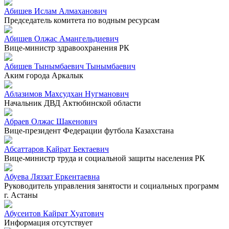
Абишев Ислам Алмаханович
Председатель комитета по водным ресурсам
Абишев Олжас Амангельдиевич
Вице-министр здравоохранения РК
Абишев Тынымбаевич Тынымбаевич
Аким города Аркалык
Аблазимов Махсудхан Нугманович
Начальник ДВД Актюбинской области
Абраев Олжас Шакенович
Вице-президент Федерации футбола Казахстана
Абсаттаров Кайрат Бектаевич
Вице-министр труда и социальной защиты населения РК
Абуева Ляззат Еркентаевна
Руководитель управления занятости и социальных программ
г. Астаны
Абусеитов Кайрат Хуатович
Информация отсутствует