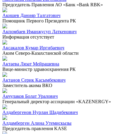
Председатель Правления АО «Банк «Bank RBK»
Акишев Данияр Талгатович
Помощник Первого Президента РК
Акпомбаев Иманжусуп Латкенович
Информация отсутствует
Аксакалов Кумар Иргибаевич
Аким Северо-Казахстанской области
Актаева Лязат Мейрашевна
Вице-министр здравоохранения РК
Актанов Серик Касымбекович
Заместитель акима ВКО
Акчулаков Болат Уралович
Генеральный директор ассоциации «KAZENERGY»
Алдабергенов Нурлан Шадибекович
Алдамберген Алина Утемискызы
Председатель правления KASE