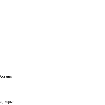
 Астаны
тар қоры»