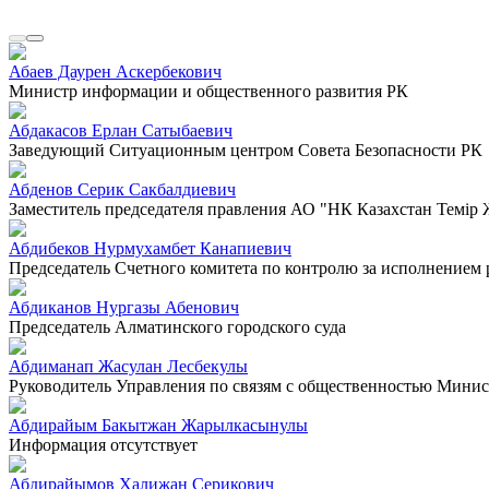
Абаев Даурен Аскербекович
Министр информации и общественного развития РК
Абдакасов Ерлан Сатыбаевич
Заведующий Ситуационным центром Совета Безопасности РК
Абденов Серик Сакбалдиевич
Заместитель председателя правления АО "НК Казахстан Темiр
Абдибеков Нурмухамбет Канапиевич
Председатель Счетного комитета по контролю за исполнением
Абдиканов Нургазы Абенович
Председатель Алматинского городского суда
Абдиманап Жасулан Лесбекулы
Руководитель Управления по связям с общественностью Минист
Абдирайым Бакытжан Жарылкасынулы
Информация отсутствует
Абдирайымов Халижан Серикович