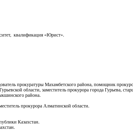
ситет, квалификация «Юрист».
едователь прокуратуры Махамбетского района, помощник прокуро
Гурьевской области, заместитель прокурора города Гурьева, ст
ыкшинского района.
аместитель прокурора Алматинской области.
спублики Казахстан.
ахстан.