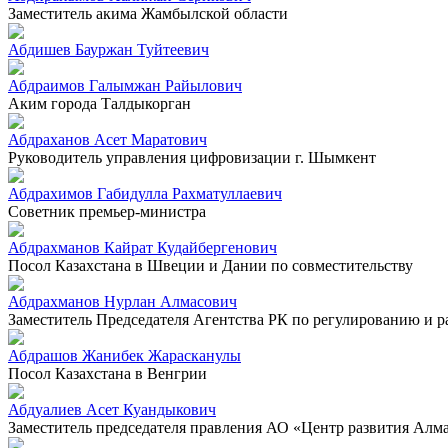
Заместитель акима Жамбылской области
Абдишев Бауржан Туйтеевич
Абдраимов Галымжан Райылович
Аким города Талдыкорган
Абдраханов Асет Маратович
Руководитель управления цифровизации г. Шымкент
Абдрахимов Габидулла Рахматуллаевич
Советник премьер-министра
Абдрахманов Кайрат Кудайбергенович
Посол Казахстана в Швеции и Дании по совместительству
Абдрахманов Нурлан Алмасович
Заместитель Председателя Агентства РК по регулированию и 
Абдрашов Жанибек Жарасканулы
Посол Казахстана в Венгрии
Абдуалиев Асет Куандыкович
Заместитель председателя правления АО «Центр развития Алм