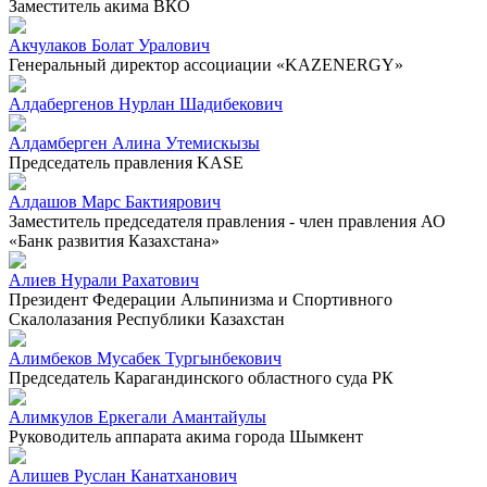
Заместитель акима ВКО
Акчулаков Болат Уралович
Генеральный директор ассоциации «KAZENERGY»
Алдабергенов Нурлан Шадибекович
Алдамберген Алина Утемискызы
Председатель правления KASE
Алдашов Марс Бактиярович
Заместитель председателя правления - член правления АО
«Банк развития Казахстана»
Алиев Нурали Рахатович
Президент Федерации Альпинизма и Спортивного
Скалолазания Республики Казахстан
Алимбеков Мусабек Тургынбекович
Председатель Карагандинского областного суда РК
Алимкулов Еркегали Амантайулы
Руководитель аппарата акима города Шымкент
Алишев Руслан Канатханович