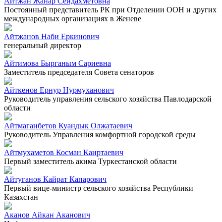
Айтжан Жанар Сейдахметовна
Постоянный представитель РК при Отделении ООН и других
международных организациях в Женеве
Айтжанов Наби Еркинович
генеральный директор
Айтимова Бырганым Сариевна
Заместитель председателя Совета сенаторов
Айткенов Ернур Нурмуханович
Руководитель управления сельского хозяйства Павлодарской
области
Айтмаганбетов Куандык Олжатаевич
Руководитель Управления комфортной городской среды
Айтмухаметов Косман Каиртаевич
Первый заместитель акима Туркестанской области
Айтуганов Кайрат Капарович
Первый вице-министр сельского хозяйства Республики
Казахстан
Аканов Айкан Аканович