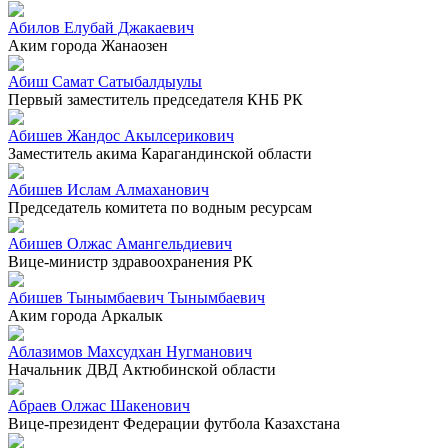
Абилов Елубай Джакаевич
Аким города Жанаозен
Абиш Самат Сатыбалдыулы
Первый заместитель председателя КНБ РК
Абишев Жандос Акылсерикович
Заместитель акима Карагандинской области
Абишев Ислам Алмаханович
Председатель комитета по водным ресурсам
Абишев Олжас Амангельдиевич
Вице-министр здравоохранения РК
Абишев Тынымбаевич Тынымбаевич
Аким города Аркалык
Аблазимов Махсудхан Нугманович
Начальник ДВД Актюбинской области
Абраев Олжас Шакенович
Вице-президент Федерации футбола Казахстана