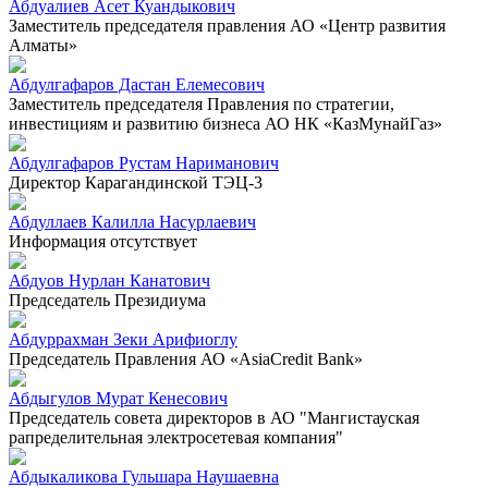
Абдуалиев Асет Куандыкович
Заместитель председателя правления АО «Центр развития
Алматы»
Абдулгафаров Дастан Елемесович
Заместитель председателя Правления по стратегии,
инвестициям и развитию бизнеса АО НК «КазМунайГаз»
Абдулгафаров Рустам Нариманович
Директор Карагандинской ТЭЦ-3
Абдуллаев Калилла Насурлаевич
Информация отсутствует
Абдуов Нурлан Канатович
Председатель Президиума
Абдуррахман Зеки Арифиоглу
Председатель Правления АО «AsiaCredit Bank»
Абдыгулов Мурат Кенесович
Председатель совета директоров в АО "Мангистауская
рапределительная электросетевая компания"
Абдыкаликова Гульшара Наушаевна