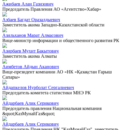
Ажибаев Алан Газизович
Председатель Правления АО «Агентство«Хабар»
Азбаев Багдат Оразалдыевич
Заместитель акима Западно-Казахстанской области
Азильханов Марат Алмасович
Вице-министр информации и общественного развития РК
Азирбаев Мухит Бакытович
Заместитель акима Алматы
Аимбетов Айдын Аканович
Вице-президент компании АО «НК «Қазақстан Ғарыш
Сапары»
Айдапкелов Нурболат Сергалиевич
Председатель комитета статистики МНЭ РК
Айдарбаев Алик Серикович
Председатель правления Национальная компания
&quot;КазМунайГаз&quot;
Айдарбаев Алик Серикович
Председатель Правления НК "КазМунайГаз", заместитель