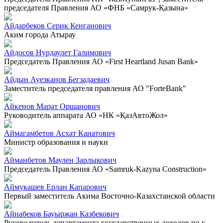
председателя Правления АО «ФНБ «Самрук-Қазына»
Айдарбеков Серик Кенганович
Аким города Атырау
Айдосов Нурдаулет Галимович
Председатель Правления АО «First Heartland Jusan Bank»
Айдын Ауезканов Бегзадаевич
Заместитель председателя правления АО "ForteBank"
Айкенов Марат Оршанович
Руководитель аппарата АО «НК «ҚазАвтоЖол»
Аймагамбетов Асхат Канатович
Министр образования и науки
Айманбетов Маулен Зарлыкович
Председатель Правления АО «Samruk-Kazyna Construction»
Аймукашев Ерлан Капарович
Первый заместитель Акима Восточно-Казахстанской области
Айнабеков Бауыржан Казбекович
Руководитель департамента государственных доходов по г.