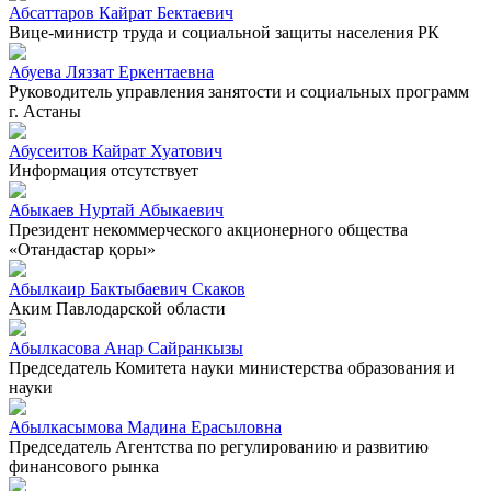
Абсаттаров Кайрат Бектаевич
Вице-министр труда и социальной защиты населения РК
Абуева Ляззат Еркентаевна
Руководитель управления занятости и социальных программ
г. Астаны
Абусеитов Кайрат Хуатович
Информация отсутствует
Абыкаев Нуртай Абыкаевич
Президент некоммерческого акционерного общества
«Отандастар қоры»
Абылкаир Бактыбаевич Скаков
Аким Павлодарской области
Абылкасова Анар Сайранкызы
Председатель Комитета науки министерства образования и
науки
Абылкасымова Мадина Ерасыловна
Председатель Агентства по регулированию и развитию
финансового рынка