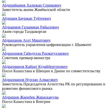
Абдирайымов Халижан Серикович
Заместитель акима Жамбылской области
Абдишев Бауржан Туйтеевич
Абдраимов Галымжан Райылович
Аким города Талдыкорган
Абдраханов Асет Маратович
Руководитель управления цифровизации г. Шымкент
Абдрахимов Габидулла Рахматуллаевич
Советник премьер-министра
Абдрахманов Кайрат Кудайбергенович
Посол Казахстана в Швеции и Дании по совместительству
Абдрахманов Нурлан Алмасович
Заместитель Председателя Агентства РК по регулированию и
развитию финансового рынка
Абдрашов Жанибек Жарасканулы
Посол Казахстана в Венгрии