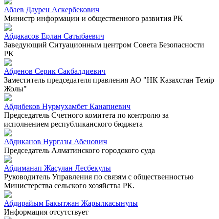
Абаев Даурен Аскербекович
Министр информации и общественного развития РК
Абдакасов Ерлан Сатыбаевич
Заведующий Ситуационным центром Совета Безопасности
РК
Абденов Серик Сакбалдиевич
Заместитель председателя правления АО "НК Казахстан Темiр
Жолы"
Абдибеков Нурмухамбет Канапиевич
Председатель Счетного комитета по контролю за
исполнением республиканского бюджета
Абдиканов Нургазы Абенович
Председатель Алматинского городского суда
Абдиманап Жасулан Лесбекулы
Руководитель Управления по связям с общественностью
Министерства сельского хозяйства РК.
Абдирайым Бакытжан Жарылкасынулы
Информация отсутствует