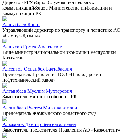
Директор РГУ &quot;Службы центральных
коммуникаций&quot; Министерства информации и
коммуникаций РК
Алпысбаев Канат
Управляющий директор по транспорту и логистике АО
«Самрук-Қазына»
Алпысов Ермек Амантаевич
Вице-министр национальной экономики Республики
Казахстан
Алсеитов Оспанбек Балтабаевич
Председатель Правления ТОО «Павлодарский
нефтехимический завод»
Алтынбаев Муслим Мухтарович
Заместитель министра обороны РК
Алчинбаев Рустем Мирзакаримович
Председатель Жамбылского областного суда
Альжанов Данияр Бейсенгалиевич
Заместитель председателя Правления АО «Казконтент»