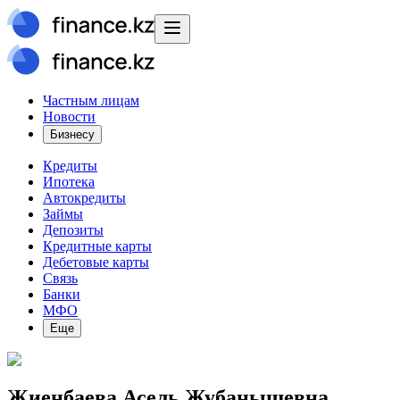
Частным лицам
Новости
Бизнесу
Кредиты
Ипотека
Автокредиты
Займы
Депозиты
Кредитные карты
Дебетовые карты
Связь
Банки
МФО
Еще
Жиенбаева Асель Жубанышевна