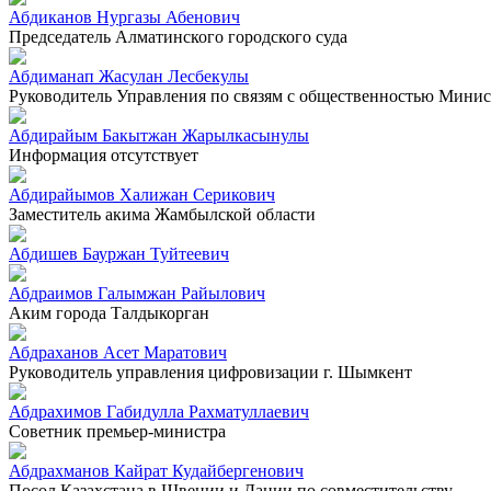
Абдиканов Нургазы Абенович
Председатель Алматинского городского суда
Абдиманап Жасулан Лесбекулы
Руководитель Управления по связям с общественностью Минист
Абдирайым Бакытжан Жарылкасынулы
Информация отсутствует
Абдирайымов Халижан Серикович
Заместитель акима Жамбылской области
Абдишев Бауржан Туйтеевич
Абдраимов Галымжан Райылович
Аким города Талдыкорган
Абдраханов Асет Маратович
Руководитель управления цифровизации г. Шымкент
Абдрахимов Габидулла Рахматуллаевич
Советник премьер-министра
Абдрахманов Кайрат Кудайбергенович
Посол Казахстана в Швеции и Дании по совместительству