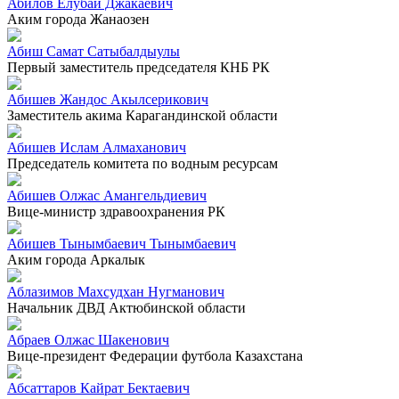
Абилов Елубай Джакаевич
Аким города Жанаозен
Абиш Самат Сатыбалдыулы
Первый заместитель председателя КНБ РК
Абишев Жандос Акылсерикович
Заместитель акима Карагандинской области
Абишев Ислам Алмаханович
Председатель комитета по водным ресурсам
Абишев Олжас Амангельдиевич
Вице-министр здравоохранения РК
Абишев Тынымбаевич Тынымбаевич
Аким города Аркалык
Аблазимов Махсудхан Нугманович
Начальник ДВД Актюбинской области
Абраев Олжас Шакенович
Вице-президент Федерации футбола Казахстана
Абсаттаров Кайрат Бектаевич