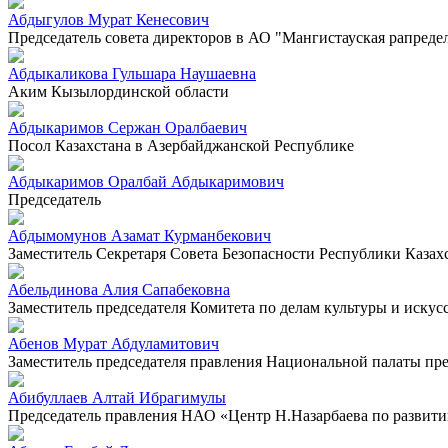
Абдыгулов Мурат Кенесович
Председатель совета директоров в АО "Мангистауская рапреде
Абдыкаликова Гульшара Наушаевна
Аким Кызылординской области
Абдыкаримов Сержан Оралбаевич
Посол Казахстана в Азербайджанской Республике
Абдыкаримов Оралбай Абдыкаримович
Председатель
Абдымомунов Азамат Курманбекович
Заместитель Секретаря Совета Безопасности Республики Казах
Абельдинова Алия Сапабековна
Заместитель председателя Комитета по делам культуры и искус
Абенов Мурат Абдуламитович
Заместитель председателя правления Национальной палаты п
Абибуллаев Алтай Ибрагимулы
Председатель правления НАО «Центр Н.Назарбаева по развит