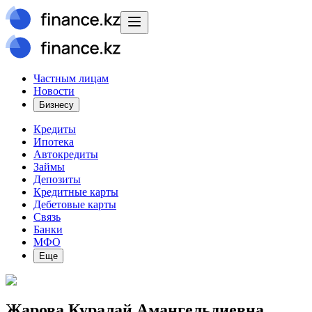
Частным лицам
Новости
Бизнесу
Кредиты
Ипотека
Автокредиты
Займы
Депозиты
Кредитные карты
Дебетовые карты
Связь
Банки
МФО
Еще
Жарова Куралай Амангельдиевна