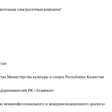
лительная электросетевая компания"
стан
ства Министерства культуры и спорта Республики Казахстан
редпринимателей РК «Атамекен»
ию межконфессионального и межцивилизационного диалога»