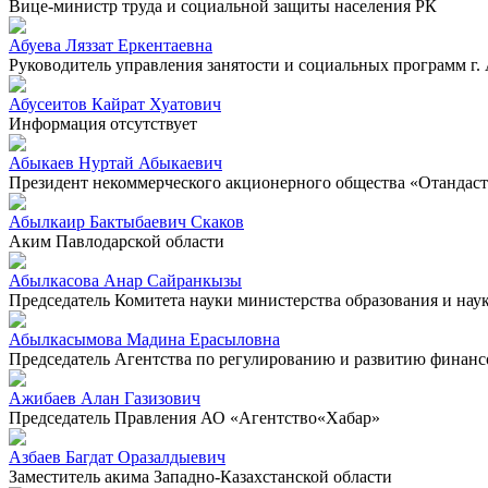
Вице-министр труда и социальной защиты населения РК
Абуева Ляззат Еркентаевна
Руководитель управления занятости и социальных программ г.
Абусеитов Кайрат Хуатович
Информация отсутствует
Абыкаев Нуртай Абыкаевич
Президент некоммерческого акционерного общества «Отандас
Абылкаир Бактыбаевич Скаков
Аким Павлодарской области
Абылкасова Анар Сайранкызы
Председатель Комитета науки министерства образования и нау
Абылкасымова Мадина Ерасыловна
Председатель Агентства по регулированию и развитию финанс
Ажибаев Алан Газизович
Председатель Правления АО «Агентство«Хабар»
Азбаев Багдат Оразалдыевич
Заместитель акима Западно-Казахстанской области