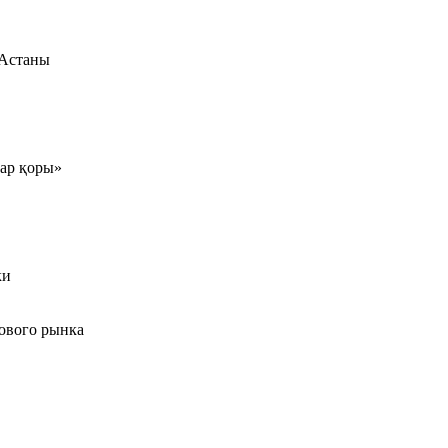
 Астаны
тар қоры»
ки
ового рынка