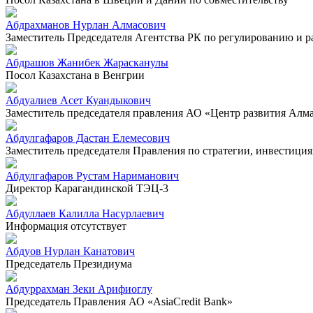
Абдрахманов Нурлан Алмасович
Заместитель Председателя Агентства РК по регулированию и 
Абдрашов Жанибек Жарасканулы
Посол Казахстана в Венгрии
Абдуалиев Асет Куандыкович
Заместитель председателя правления АО «Центр развития Алм
Абдулгафаров Дастан Елемесович
Заместитель председателя Правления по стратегии, инвестиц
Абдулгафаров Рустам Нариманович
Директор Карагандинской ТЭЦ-3
Абдуллаев Калилла Насурлаевич
Информация отсутствует
Абдуов Нурлан Канатович
Председатель Президиума
Абдуррахман Зеки Арифиоглу
Председатель Правления АО «AsiaCredit Bank»