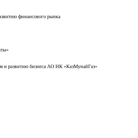
развитию финансового рынка
аты»
иям и развитию бизнеса АО НК «КазМунайГаз»