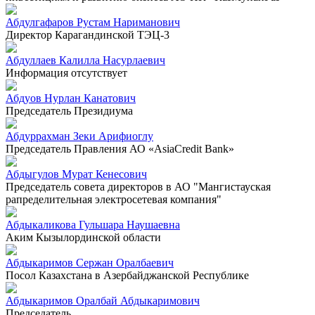
Абдулгафаров Рустам Нариманович
Директор Карагандинской ТЭЦ-3
Абдуллаев Калилла Насурлаевич
Информация отсутствует
Абдуов Нурлан Канатович
Председатель Президиума
Абдуррахман Зеки Арифиоглу
Председатель Правления АО «AsiaCredit Bank»
Абдыгулов Мурат Кенесович
Председатель совета директоров в АО "Мангистауская
рапределительная электросетевая компания"
Абдыкаликова Гульшара Наушаевна
Аким Кызылординской области
Абдыкаримов Сержан Оралбаевич
Посол Казахстана в Азербайджанской Республике
Абдыкаримов Оралбай Абдыкаримович
Председатель