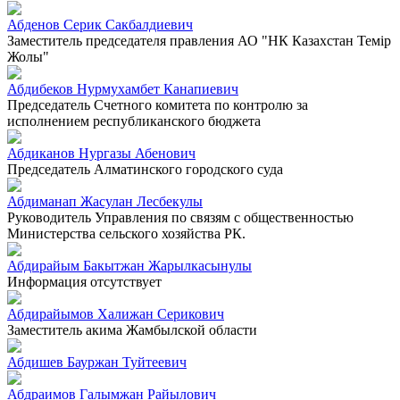
Абденов Серик Сакбалдиевич
Заместитель председателя правления АО "НК Казахстан Темiр
Жолы"
Абдибеков Нурмухамбет Канапиевич
Председатель Счетного комитета по контролю за
исполнением республиканского бюджета
Абдиканов Нургазы Абенович
Председатель Алматинского городского суда
Абдиманап Жасулан Лесбекулы
Руководитель Управления по связям с общественностью
Министерства сельского хозяйства РК.
Абдирайым Бакытжан Жарылкасынулы
Информация отсутствует
Абдирайымов Халижан Серикович
Заместитель акима Жамбылской области
Абдишев Бауржан Туйтеевич
Абдраимов Галымжан Райылович