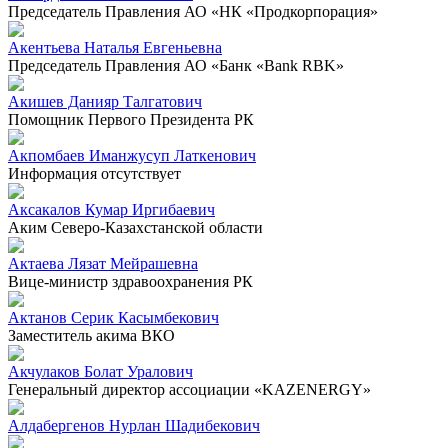
Председатель Правления АО «НК «Продкорпорация»
Акентьева Наталья Евгеньевна
Председатель Правления АО «Банк «Bank RBK»
Акишев Данияр Талгатович
Помощник Первого Президента РК
Акпомбаев Иманжусуп Латкенович
Информация отсутствует
Аксакалов Кумар Иргибаевич
Аким Северо-Казахстанской области
Актаева Лязат Мейрашевна
Вице-министр здравоохранения РК
Актанов Серик Касымбекович
Заместитель акима ВКО
Акчулаков Болат Уралович
Генеральный директор ассоциации «KAZENERGY»
Алдабергенов Нурлан Шадибекович