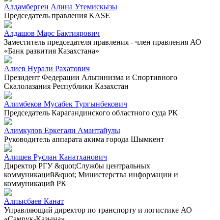
Алдамберген Алина Утемискызы
Председатель правления KASE
Алдашов Марс Бактиярович
Заместитель председателя правления - член правления АО
«Банк развития Казахстана»
Алиев Нурали Рахатович
Президент Федерации Альпинизма и Спортивного
Скалолазания Республики Казахстан
Алимбеков Мусабек Тургынбекович
Председатель Карагандинского областного суда РК
Алимкулов Еркегали Амантайулы
Руководитель аппарата акима города Шымкент
Алишев Руслан Канатханович
Директор РГУ &quot;Службы центральных
коммуникаций&quot; Министерства информации и
коммуникаций РК
Алпысбаев Канат
Управляющий директор по транспорту и логистике АО
«Самрук-Қазына»