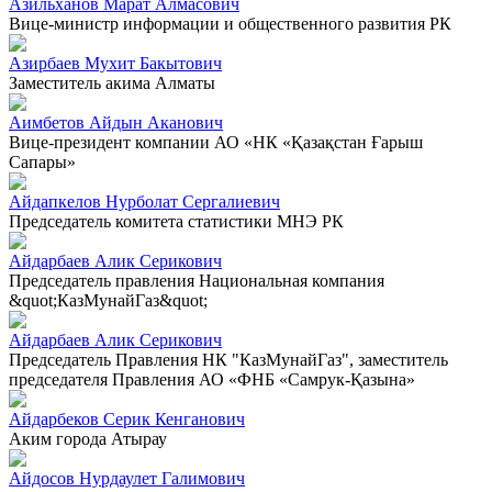
Азильханов Марат Алмасович
Вице-министр информации и общественного развития РК
Азирбаев Мухит Бакытович
Заместитель акима Алматы
Аимбетов Айдын Аканович
Вице-президент компании АО «НК «Қазақстан Ғарыш
Сапары»
Айдапкелов Нурболат Сергалиевич
Председатель комитета статистики МНЭ РК
Айдарбаев Алик Серикович
Председатель правления Национальная компания
&quot;КазМунайГаз&quot;
Айдарбаев Алик Серикович
Председатель Правления НК "КазМунайГаз", заместитель
председателя Правления АО «ФНБ «Самрук-Қазына»
Айдарбеков Серик Кенганович
Аким города Атырау
Айдосов Нурдаулет Галимович