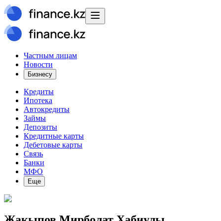
Частным лицам
Новости
Бизнесу
Кредиты
Ипотека
Автокредиты
Займы
Депозиты
Кредитные карты
Дебетовые карты
Связь
Банки
МФО
Еще
Жакыпов Мирболат Хабиулы