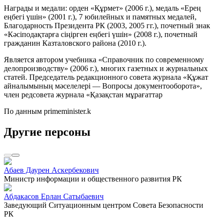
Награды и медали: орден «Құрмет» (2006 г.), медаль «Ерең
еңбегі үшін» (2001 г.), 7 юбилейных и памятных медалей,
Благодарность Президента РК (2003, 2005 гг.), почетный знак
«Кәсіподақтарға сіңірген еңбегі үшін» (2008 г.), почетный
гражданин Казталовского района (2010 г.).
Является автором учебника «Справочник по современному
делопроизводству» (2006 г.), многих газетных и журнальных
статей. Председатель редакционного совета журнала «Құжат
айналымының мәселелері — Вопросы документооборота»,
член редсовета журнала «Қазақстан мұрағаттар
По данным primeminister.k
Другие персоны
Абаев Даурен Аскербекович
Министр информации и общественного развития РК
Абдакасов Ерлан Сатыбаевич
Заведующий Ситуационным центром Совета Безопасности
РК