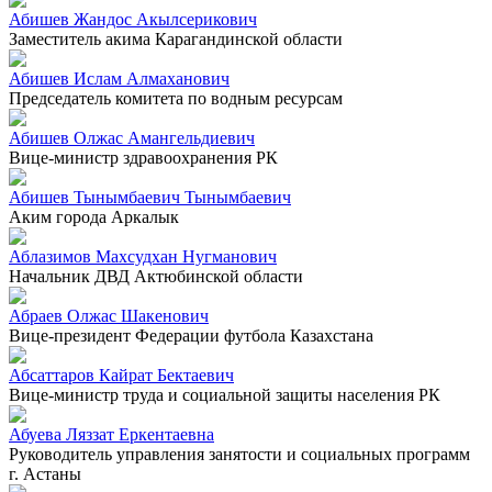
Абишев Жандос Акылсерикович
Заместитель акима Карагандинской области
Абишев Ислам Алмаханович
Председатель комитета по водным ресурсам
Абишев Олжас Амангельдиевич
Вице-министр здравоохранения РК
Абишев Тынымбаевич Тынымбаевич
Аким города Аркалык
Аблазимов Махсудхан Нугманович
Начальник ДВД Актюбинской области
Абраев Олжас Шакенович
Вице-президент Федерации футбола Казахстана
Абсаттаров Кайрат Бектаевич
Вице-министр труда и социальной защиты населения РК
Абуева Ляззат Еркентаевна
Руководитель управления занятости и социальных программ
г. Астаны