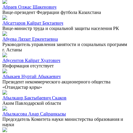
Абраев Олжас Шакенович
Вице-президент Федерации футбола Казахстана
Абсаттаров Кайрат Бектаевич
Вице-министр труда и социальной защиты населения РК
Абуева Ляззат Еркентаевна
Руководитель управления занятости и социальных программ
г. Астаны
Абусеитов Кайрат Хуатович
Информация отсутствует
Абыкаев Нуртай Абыкаевич
Президент некоммерческого акционерного общества
«Отандастар қоры»
Абылкаир Бактыбаевич Скаков
Аким Павлодарской области
Абылкасова Анар Сайранкызы
Председатель Комитета науки министерства образования и
науки