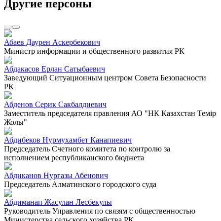
Другие персоны
Абаев Даурен Аскербекович
Министр информации и общественного развития РК
Абдакасов Ерлан Сатыбаевич
Заведующий Ситуационным центром Совета Безопасности
РК
Абденов Серик Сакбалдиевич
Заместитель председателя правления АО "НК Казахстан Темiр
Жолы"
Абдибеков Нурмухамбет Канапиевич
Председатель Счетного комитета по контролю за
исполнением республиканского бюджета
Абдиканов Нургазы Абенович
Председатель Алматинского городского суда
Абдиманап Жасулан Лесбекулы
Руководитель Управления по связям с общественностью
Министерства сельского хозяйства РК.