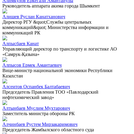
Алимкулов Еркегали Амантайулы
Руководитель аппарата акима города Шымкент
Алишев Руслан Канатханович
Директор РГУ &quot;Службы центральных
коммуникаций&quot; Министерства информации и
коммуникаций РК
Алпысбаев Канат
Управляющий директор по транспорту и логистике АО
«Самрук-Қазына»
Алпысов Ермек Амантаевич
Вице-министр национальной экономики Республики
Казахстан
Алсеитов Оспанбек Балтабаевич
Председатель Правления ТОО «Павлодарский
нефтехимический завод»
Алтынбаев Муслим Мухтарович
Заместитель министра обороны РК
Алчинбаев Рустем Мирзакаримович
Председатель Жамбылского областного суда