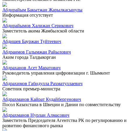
Абдирайым Бакытжан Жарылкасынулы
Информация отсутствует
Абдирайымов Халижан Серикович
Заместитель акима Жамбылской области
Абдишев Бауржан Туйтеевич
Абдраимов Галымжан Райылович
Аким города Талдыкорган
Абдраханов Асет Маратович
Руководитель управления цифровизации г. Шымкент
Абдрахимов Габидулла Рахматуллаевич
Советник премьер-министра
Абдрахманов Кайрат Кудайбергенович
Посол Казахстана в Швеции и Дании по совместительству
Абдрахманов Нурлан Алмасович
Заместитель Председателя Агентства РК по регулированию и
развитию финансового рынка