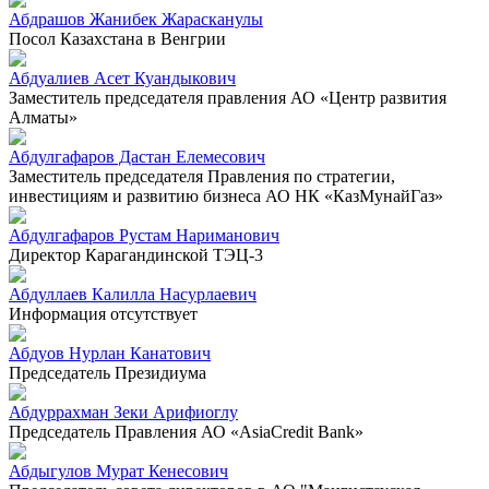
Абдрашов Жанибек Жарасканулы
Посол Казахстана в Венгрии
Абдуалиев Асет Куандыкович
Заместитель председателя правления АО «Центр развития
Алматы»
Абдулгафаров Дастан Елемесович
Заместитель председателя Правления по стратегии,
инвестициям и развитию бизнеса АО НК «КазМунайГаз»
Абдулгафаров Рустам Нариманович
Директор Карагандинской ТЭЦ-3
Абдуллаев Калилла Насурлаевич
Информация отсутствует
Абдуов Нурлан Канатович
Председатель Президиума
Абдуррахман Зеки Арифиоглу
Председатель Правления АО «AsiaCredit Bank»
Абдыгулов Мурат Кенесович