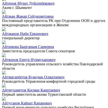
Айтенов Мурат Дуйсенбекович
Аким г. Шымкент
Айтжан Жанар Сейдахметовна
Постоянный представитель РК при Отделении ООН и других
международных организациях в Женеве
Айтжанов Наби Еркинович
генеральный директор
Айтимова Бырганым Сариевна
Заместитель председателя Совета сенаторов
Айткенов Ернур Нурмуханович
Руководитель управления сельского хозяйства Павлодарской
области
Айтмаганбетов Куандык Олжатаевич
Руководитель Управления комфортной городской среды
Айтмухаметов Косман Каиртаевич
Первый заместитель акима Туркестанской области
Айтуганов Кайрат Капарович
Первый вице-министр сельского хозяйства Республики