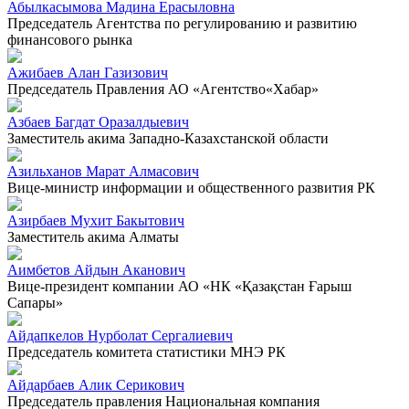
Абылкасымова Мадина Ерасыловна
Председатель Агентства по регулированию и развитию
финансового рынка
Ажибаев Алан Газизович
Председатель Правления АО «Агентство«Хабар»
Азбаев Багдат Оразалдыевич
Заместитель акима Западно-Казахстанской области
Азильханов Марат Алмасович
Вице-министр информации и общественного развития РК
Азирбаев Мухит Бакытович
Заместитель акима Алматы
Аимбетов Айдын Аканович
Вице-президент компании АО «НК «Қазақстан Ғарыш
Сапары»
Айдапкелов Нурболат Сергалиевич
Председатель комитета статистики МНЭ РК
Айдарбаев Алик Серикович
Председатель правления Национальная компания