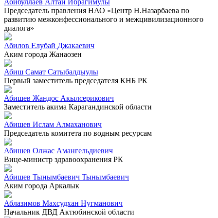
Абибуллаев Алтай Ибрагимулы
Председатель правления НАО «Центр Н.Назарбаева по
развитию межконфессионального и межцивилизационного
диалога»
Абилов Елубай Джакаевич
Аким города Жанаозен
Абиш Самат Сатыбалдыулы
Первый заместитель председателя КНБ РК
Абишев Жандос Акылсерикович
Заместитель акима Карагандинской области
Абишев Ислам Алмаханович
Председатель комитета по водным ресурсам
Абишев Олжас Амангельдиевич
Вице-министр здравоохранения РК
Абишев Тынымбаевич Тынымбаевич
Аким города Аркалык
Аблазимов Махсудхан Нугманович
Начальник ДВД Актюбинской области