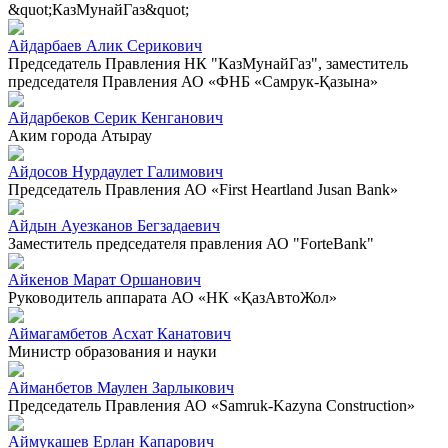
&quot;КазМунайГаз&quot;
Айдарбаев Алик Серикович
Председатель Правления НК "КазМунайГаз", заместитель
председателя Правления АО «ФНБ «Самрук-Қазына»
Айдарбеков Серик Кенганович
Аким города Атырау
Айдосов Нурдаулет Галимович
Председатель Правления АО «First Heartland Jusan Bank»
Айдын Ауезканов Бегзадаевич
Заместитель председателя правления АО "ForteBank"
Айкенов Марат Оршанович
Руководитель аппарата АО «НК «ҚазАвтоЖол»
Аймагамбетов Асхат Канатович
Министр образования и науки
Айманбетов Маулен Зарлыкович
Председатель Правления АО «Samruk-Kazyna Construction»
Аймукашев Ерлан Капарович