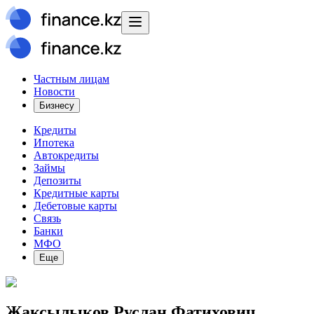
Частным лицам
Новости
Бизнесу
Кредиты
Ипотека
Автокредиты
Займы
Депозиты
Кредитные карты
Дебетовые карты
Связь
Банки
МФО
Еще
Жаксылыков Руслан Фатихович