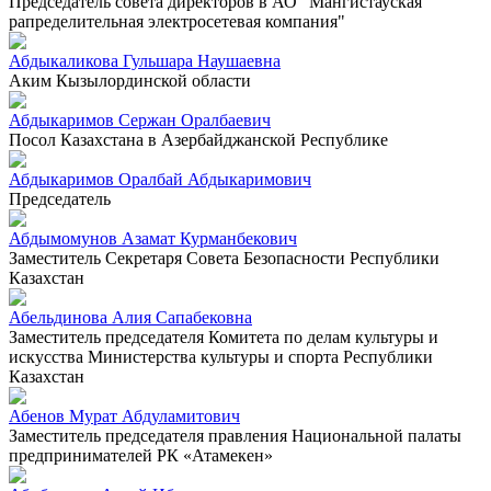
Председатель совета директоров в АО "Мангистауская
рапределительная электросетевая компания"
Абдыкаликова Гульшара Наушаевна
Аким Кызылординской области
Абдыкаримов Сержан Оралбаевич
Посол Казахстана в Азербайджанской Республике
Абдыкаримов Оралбай Абдыкаримович
Председатель
Абдымомунов Азамат Курманбекович
Заместитель Секретаря Совета Безопасности Республики
Казахстан
Абельдинова Алия Сапабековна
Заместитель председателя Комитета по делам культуры и
искусства Министерства культуры и спорта Республики
Казахстан
Абенов Мурат Абдуламитович
Заместитель председателя правления Национальной палаты
предпринимателей РК «Атамекен»