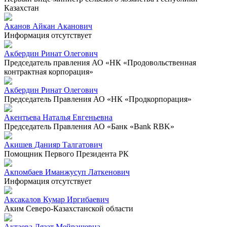
Казахстан
Аканов Айкан Аканович
Информация отсутствует
Акбердин Ринат Олегович
Председатель правления АО «НК «Продовольственная
контрактная корпорация»
Акбердин Ринат Олегович
Председатель Правления АО «НК «Продкорпорация»
Акентьева Наталья Евгеньевна
Председатель Правления АО «Банк «Bank RBK»
Акишев Данияр Талгатович
Помощник Первого Президента РК
Акпомбаев Иманжусуп Латкенович
Информация отсутствует
Аксакалов Кумар Иргибаевич
Аким Северо-Казахстанской области
Актаева Лязат Мейрашевна