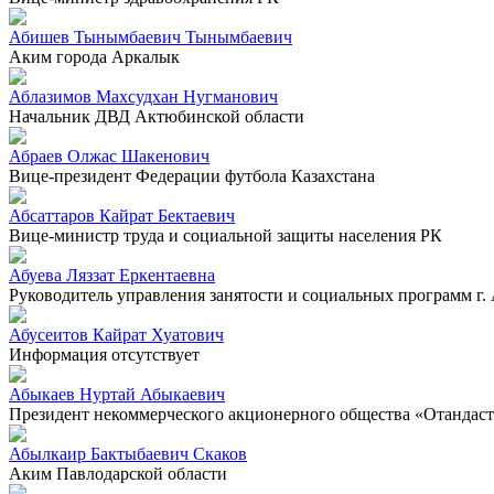
Абишев Тынымбаевич Тынымбаевич
Аким города Аркалык
Аблазимов Махсудхан Нугманович
Начальник ДВД Актюбинской области
Абраев Олжас Шакенович
Вице-президент Федерации футбола Казахстана
Абсаттаров Кайрат Бектаевич
Вице-министр труда и социальной защиты населения РК
Абуева Ляззат Еркентаевна
Руководитель управления занятости и социальных программ г.
Абусеитов Кайрат Хуатович
Информация отсутствует
Абыкаев Нуртай Абыкаевич
Президент некоммерческого акционерного общества «Отандас
Абылкаир Бактыбаевич Скаков
Аким Павлодарской области