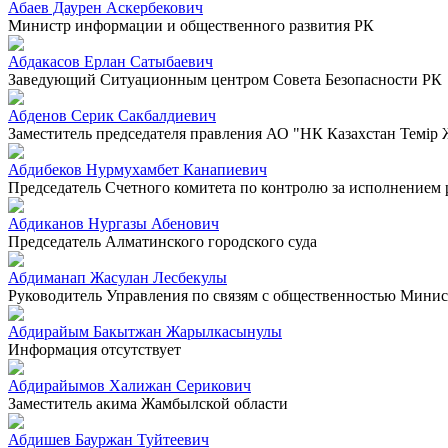
Абаев Даурен Аскербекович
Министр информации и общественного развития РК
Абдакасов Ерлан Сатыбаевич
Заведующий Ситуационным центром Совета Безопасности РК
Абденов Серик Сакбалдиевич
Заместитель председателя правления АО "НК Казахстан Темiр
Абдибеков Нурмухамбет Канапиевич
Председатель Счетного комитета по контролю за исполнением
Абдиканов Нургазы Абенович
Председатель Алматинского городского суда
Абдиманап Жасулан Лесбекулы
Руководитель Управления по связям с общественностью Минист
Абдирайым Бакытжан Жарылкасынулы
Информация отсутствует
Абдирайымов Халижан Серикович
Заместитель акима Жамбылской области
Абдишев Бауржан Туйтеевич