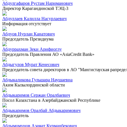
Абдулгафаров Рустам Нариманович
Директор Карагандинской ТЭЦ-3
Абдуллаев Калилла Насурлаевич
Информация отсутствует
Абдуов Нурлан Канатович
Председатель Президиума
Абдуррахман Зеки Арифиоглу
Председатель Правления АО «AsiaCredit Bank»
Абдыгулов Мурат Кенесович
Председатель совета директоров в АО "Мангистауская рапреде
Абдыкаликова Гульшара Наушаевна
Аким Кызылординской области
Абдыкаримов Сержан Оралбаевич
Посол Казахстана в Азербайджанской Республике
Абдыкаримов Оралбай Абдыкаримович
Председатель
Абдымомунов Азамат Курманбекович