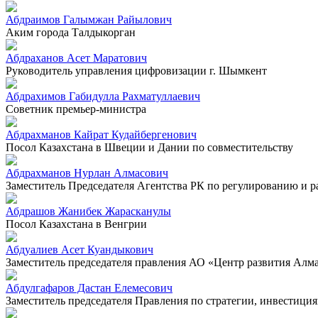
Абдраимов Галымжан Райылович
Аким города Талдыкорган
Абдраханов Асет Маратович
Руководитель управления цифровизации г. Шымкент
Абдрахимов Габидулла Рахматуллаевич
Советник премьер-министра
Абдрахманов Кайрат Кудайбергенович
Посол Казахстана в Швеции и Дании по совместительству
Абдрахманов Нурлан Алмасович
Заместитель Председателя Агентства РК по регулированию и 
Абдрашов Жанибек Жарасканулы
Посол Казахстана в Венгрии
Абдуалиев Асет Куандыкович
Заместитель председателя правления АО «Центр развития Алм
Абдулгафаров Дастан Елемесович
Заместитель председателя Правления по стратегии, инвестиц