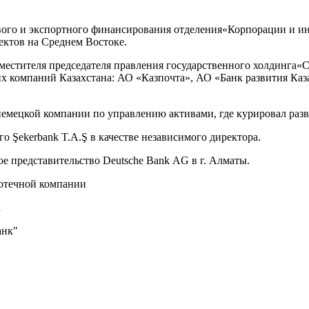
ового и экспортного финансирования отделения«Корпорации и 
ектов на Среднем Востоке.
заместителя председателя правления государственного холдинга«
 компаний Казахстана: АО «Казпочта», АО «Банк развития Каз
 немецкой компании по управлению активами, где курировал раз
о Şekerbank T.A.Ş в качестве независимого директора.
ое представительство Deutsche Bank AG в г. Алматы.
потечной компании
а
анк"