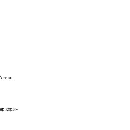
 Астаны
тар қоры»