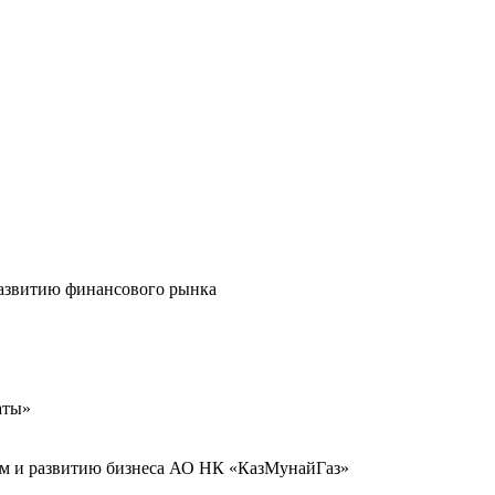
развитию финансового рынка
аты»
иям и развитию бизнеса АО НК «КазМунайГаз»