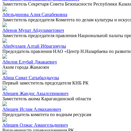
Заместитель Секретаря Совета Безопасности Республики Казах
Абельдинова Алия Сапабековна
Заместитель председателя Комитета по делам культуры и искус
Абенов Мурат Абдуламитович
Заместитель председателя правления Национальной палаты п
Абибуллаев Алтай Ибрагимулы
Председатель правления НАО «Центр Н.Назарбаева по развит
Абилов Елубай Джакаевич
Аким города Жанаозен
Абиш Самат Сатыбалдыулы
Первый заместитель председателя КНБ РК
Абишев Жандос Акылсерикович
Заместитель акима Карагандинской области
Абишев Ислам Алмаханович
Председатель комитета по водным ресурсам
Абишев Олжас Амангельдиевич
Вице-министр здравоохранения РК