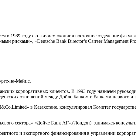
атем в 1989 году с отличием окончил восточное отделение фак
ми рисками», «Deutsche Bank Director’s Carreer Management Pr
урте-на-Майне.
нских корпоративных клиентов. В 1993 году назначен руководи
дентских отношений между Дойче Банком и банками первого и в
ll&Co.Limited» в Казахстане, консультировал Комитет государс
евого сектора» «Дойче Банк АГ».(Лондон), занимаясь консуль
Проектного и экспортного финансирования в управлении корпор