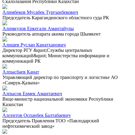
Скалолазания Республики Казахстан
Алимбеков Мусабек Тургынбекович
Председатель Карагандинского областного суда РК
Алимкулов Еркегали Амантайулы
Руководитель аппарата акима города Шымкент
Алишев Руслан Канатханович
Директор РГУ &quot;Службы центральных
коммуникаций&quot; Министерства информации и
коммуникаций РК
Алпысбаев Канат
Управляющий директор по транспорту и логистике АО
«Самрук-Қазына»
Алпысов Ермек Амантаевич
Вице-министр национальной экономики Республики
Казахстан
Алсеитов Оспанбек Балтабаевич
Председатель Правления ТОО «Павлодарский
нефтехимический завод»