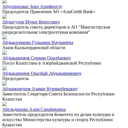
Абдуррахман Зеки Арифиоглу
Председатель Правления АО «AsiaCredit Bank»
Абдыгулов Мурат Кенесович
Председатель совета директоров в АО "Мангистауская
рапределительная электросетевая компания"
Абдыкаликова Гульшара Наушаевна
Аким Кызылординской области
Абдыкаримов Сержан Оралбаевич
Посол Казахстана в Азербайджанской Республике
Абдыкаримов Оралбай Абдыкаримович
Председатель
Абдымомунов Азамат Курманбекович
Заместитель Секретаря Совета Безопасности Республики
Казахстан
Абельдинова Алия Сапабековна
Заместитель председателя Комитета по делам культуры и
искусства Министерства культуры и спорта Республики
Казахстан