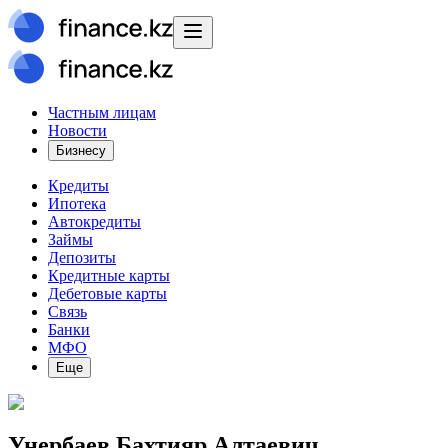
Частным лицам
Новости
Бизнесу
Кредиты
Ипотека
Автокредиты
Займы
Депозиты
Кредитные карты
Дебетовые карты
Связь
Банки
МФО
Еще
Унербаев Бахтияр Алтаевич