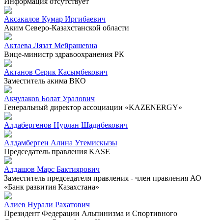
Информация отсутствует
Аксакалов Кумар Иргибаевич
Аким Северо-Казахстанской области
Актаева Лязат Мейрашевна
Вице-министр здравоохранения РК
Актанов Серик Касымбекович
Заместитель акима ВКО
Акчулаков Болат Уралович
Генеральный директор ассоциации «KAZENERGY»
Алдабергенов Нурлан Шадибекович
Алдамберген Алина Утемискызы
Председатель правления KASE
Алдашов Марс Бактиярович
Заместитель председателя правления - член правления АО
«Банк развития Казахстана»
Алиев Нурали Рахатович
Президент Федерации Альпинизма и Спортивного