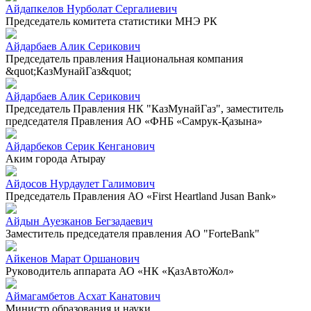
Айдапкелов Нурболат Сергалиевич
Председатель комитета статистики МНЭ РК
Айдарбаев Алик Серикович
Председатель правления Национальная компания
&quot;КазМунайГаз&quot;
Айдарбаев Алик Серикович
Председатель Правления НК "КазМунайГаз", заместитель
председателя Правления АО «ФНБ «Самрук-Қазына»
Айдарбеков Серик Кенганович
Аким города Атырау
Айдосов Нурдаулет Галимович
Председатель Правления АО «First Heartland Jusan Bank»
Айдын Ауезканов Бегзадаевич
Заместитель председателя правления АО "ForteBank"
Айкенов Марат Оршанович
Руководитель аппарата АО «НК «ҚазАвтоЖол»
Аймагамбетов Асхат Канатович
Министр образования и науки