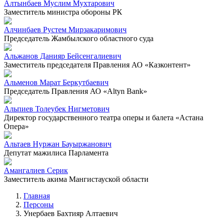
Алтынбаев Муслим Мухтарович
Заместитель министра обороны РК
Алчинбаев Рустем Мирзакаримович
Председатель Жамбылского областного суда
Альжанов Данияр Бейсенгалиевич
Заместитель председателя Правления АО «Казконтент»
Альменов Марат Беркутбаевич
Председатель Правления АО «Altyn Bank»
Альпиев Толеубек Нигметович
Директор государственного театра оперы и балета «Астана
Опера»
Альтаев Нуржан Бауыржанович
Депутат мажилиса Парламента
Амангалиев Серик
Заместитель акима Мангистауской области
Главная
Персоны
Унербаев Бахтияр Алтаевич