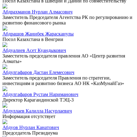
Посол Казахстана в Швеции и Дании по совместительству
Абдрахманов Нурлан Алмасович
Заместитель Председателя Агентства РК по регулированию и
развитию финансового рынка
Абдрашов Жанибек Жарасканулы
Посол Казахстана в Венгрии
Абдуалиев Асет Куандыкович
Заместитель председателя правления АО «Центр развития
Алматы»
Абдулгафаров Дастан Елемесович
Заместитель председателя Правления по стратегии,
инвестициям и развитию бизнеса АО НК «КазМунайГаз»
Абдулгафаров Рустам Нариманович
Директор Карагандинской ТЭЦ-3
Абдуллаев Калилла Насурлаевич
Информация отсутствует
Абдуов Нурлан Канатович
Председатель Президиума