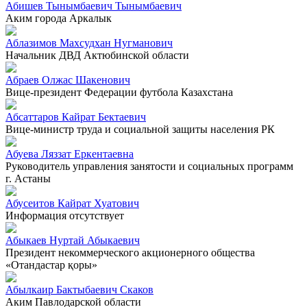
Абишев Тынымбаевич Тынымбаевич
Аким города Аркалык
Аблазимов Махсудхан Нугманович
Начальник ДВД Актюбинской области
Абраев Олжас Шакенович
Вице-президент Федерации футбола Казахстана
Абсаттаров Кайрат Бектаевич
Вице-министр труда и социальной защиты населения РК
Абуева Ляззат Еркентаевна
Руководитель управления занятости и социальных программ
г. Астаны
Абусеитов Кайрат Хуатович
Информация отсутствует
Абыкаев Нуртай Абыкаевич
Президент некоммерческого акционерного общества
«Отандастар қоры»
Абылкаир Бактыбаевич Скаков
Аким Павлодарской области