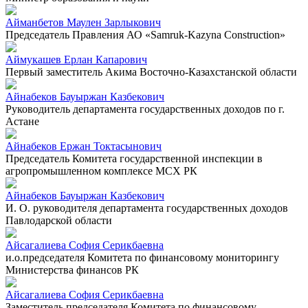
Айманбетов Маулен Зарлыкович
Председатель Правления АО «Samruk-Kazyna Construction»
Аймукашев Ерлан Капарович
Первый заместитель Акима Восточно-Казахстанской области
Айнабеков Бауыржан Казбекович
Руководитель департамента государственных доходов по г.
Астане
Айнабеков Ержан Токтасынович
Председатель Комитета государственной инспекции в
агропромышленном комплексе МСХ РК
Айнабеков Бауыржан Казбекович
И. О. руководителя департамента государственных доходов
Павлодарской области
Айсагалиева София Серикбаевна
и.о.председателя Комитета по финансовому мониторингу
Министерства финансов РК
Айсагалиева София Серикбаевна
Заместитель председателя Комитета по финансовому