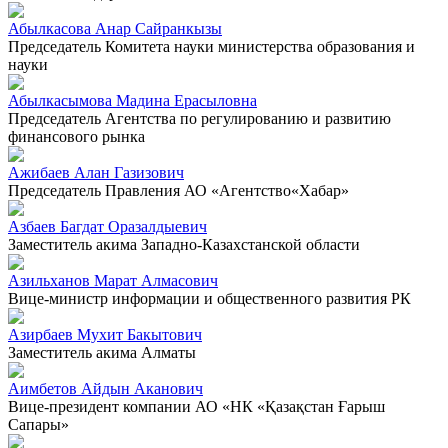
Абылкасова Анар Сайранкызы
Председатель Комитета науки министерства образования и
науки
Абылкасымова Мадина Ерасыловна
Председатель Агентства по регулированию и развитию
финансового рынка
Ажибаев Алан Газизович
Председатель Правления АО «Агентство«Хабар»
Азбаев Багдат Оразалдыевич
Заместитель акима Западно-Казахстанской области
Азильханов Марат Алмасович
Вице-министр информации и общественного развития РК
Азирбаев Мухит Бакытович
Заместитель акима Алматы
Аимбетов Айдын Аканович
Вице-президент компании АО «НК «Қазақстан Ғарыш
Сапары»