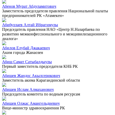
Абенов Мурат Абдуламитович
Заместитель председателя правления Национальной палаты
предпринимателей РК «Атамекен»
Абибуллаев Алтай Ибрагимулы
Председатель правления НАО «Центр Н.Назарбаева по
развитию межконфессионального и межцивилизационного
диалога»
Абилов Елубай Джакаевич
Аким города Жанаозен
Абиш Самат Сатыбалдыулы
Первый заместитель председателя КНБ РК
Абишев Жандос Акылсерикович
Заместитель акима Карагандинской области
Абишев Ислам Алмаханович
Председатель комитета по водным ресурсам
Абишев Олжас Амангельдиевич
Вице-министр здравоохранения РК