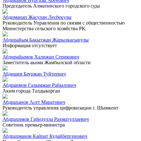
Абдиканов Нургазы Абенович
Председатель Алматинского городского суда
Абдиманап Жасулан Лесбекулы
Руководитель Управления по связям с общественностью
Министерства сельского хозяйства РК.
Абдирайым Бакытжан Жарылкасынулы
Информация отсутствует
Абдирайымов Халижан Серикович
Заместитель акима Жамбылской области
Абдишев Бауржан Туйтеевич
Абдраимов Галымжан Райылович
Аким города Талдыкорган
Абдраханов Асет Маратович
Руководитель управления цифровизации г. Шымкент
Абдрахимов Габидулла Рахматуллаевич
Советник премьер-министра
Абдрахманов Кайрат Кудайбергенович