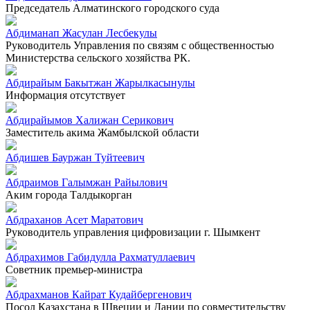
Председатель Алматинского городского суда
Абдиманап Жасулан Лесбекулы
Руководитель Управления по связям с общественностью
Министерства сельского хозяйства РК.
Абдирайым Бакытжан Жарылкасынулы
Информация отсутствует
Абдирайымов Халижан Серикович
Заместитель акима Жамбылской области
Абдишев Бауржан Туйтеевич
Абдраимов Галымжан Райылович
Аким города Талдыкорган
Абдраханов Асет Маратович
Руководитель управления цифровизации г. Шымкент
Абдрахимов Габидулла Рахматуллаевич
Советник премьер-министра
Абдрахманов Кайрат Кудайбергенович
Посол Казахстана в Швеции и Дании по совместительству