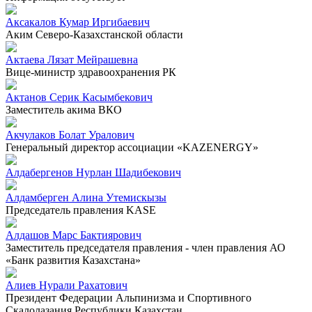
Аксакалов Кумар Иргибаевич
Аким Северо-Казахстанской области
Актаева Лязат Мейрашевна
Вице-министр здравоохранения РК
Актанов Серик Касымбекович
Заместитель акима ВКО
Акчулаков Болат Уралович
Генеральный директор ассоциации «KAZENERGY»
Алдабергенов Нурлан Шадибекович
Алдамберген Алина Утемискызы
Председатель правления KASE
Алдашов Марс Бактиярович
Заместитель председателя правления - член правления АО
«Банк развития Казахстана»
Алиев Нурали Рахатович
Президент Федерации Альпинизма и Спортивного
Скалолазания Республики Казахстан