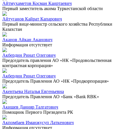
Айтмухаметов Косман Каиртаевич
Первый заместитель акима Туркестанской области
Айтуганов Кайрат Капарович
Первый вице-министр сельского хозяйства Республики
Казахстан
Аканов Айкан Аканович
Информация отсутствует
Акбердин Ринат Олегович
Председатель правления АО «НК «Продовольственная
контрактная корпорация»
Акбердин Ринат Олегович
Председатель Правления АО «НК «Продкорпорация»
Акентьева Наталья Евгеньевна
Председатель Правления АО «Банк «Bank RBK»
Акишев Данияр Талгатович
Помощник Первого Президента РК
Акпомбаев Иманжусуп Латкенович
Информация отсутствует