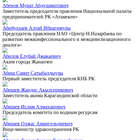
Абенов Мурат Абдуламитович
Заместитель председателя правления Национальной палаты
предпринимателей РК «Атамекен»
Абибуллаев Алтай Ибрагимулы
Председатель правления НАО «Центр Н.Назарбаева по
развитию межконфессионального и межцивилизационного
диалога»
Абилов Елубай Джакаевич
Аким города Жанаозен
Абиш Самат Сатыбалдыулы
Первый заместитель председателя КНБ РК
Абишев Жандос Акылсерикович
Заместитель акима Карагандинской области
Абишев Ислам Алмаханович
Председатель комитета по водным ресурсам
Абишев Олжас Амангельдиевич
Вице-министр здравоохранения РК