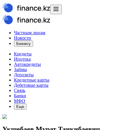
Частным лицам
Новости
Бизнесу
Кредиты
Ипотека
Автокредиты
Займы
Депозиты
Кредитные карты
Дебетовые карты
Связь
Банки
МФО
Еще
Укшебаев Мурат Танкибаевич