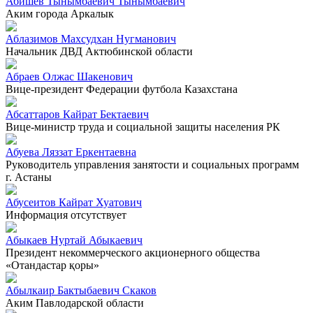
Абишев Тынымбаевич Тынымбаевич
Аким города Аркалык
Аблазимов Махсудхан Нугманович
Начальник ДВД Актюбинской области
Абраев Олжас Шакенович
Вице-президент Федерации футбола Казахстана
Абсаттаров Кайрат Бектаевич
Вице-министр труда и социальной защиты населения РК
Абуева Ляззат Еркентаевна
Руководитель управления занятости и социальных программ
г. Астаны
Абусеитов Кайрат Хуатович
Информация отсутствует
Абыкаев Нуртай Абыкаевич
Президент некоммерческого акционерного общества
«Отандастар қоры»
Абылкаир Бактыбаевич Скаков
Аким Павлодарской области