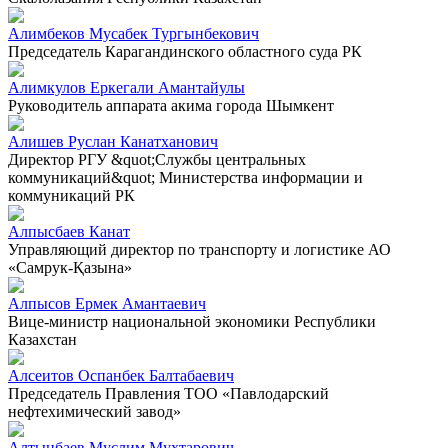
Алимбеков Мусабек Тургынбекович
Председатель Карагандинского областного суда РК
Алимкулов Еркегали Амантайулы
Руководитель аппарата акима города Шымкент
Алишев Руслан Канатханович
Директор РГУ &quot;Службы центральных
коммуникаций&quot; Министерства информации и
коммуникаций РК
Алпысбаев Канат
Управляющий директор по транспорту и логистике АО
«Самрук-Қазына»
Алпысов Ермек Амантаевич
Вице-министр национальной экономики Республики
Казахстан
Алсеитов Оспанбек Балтабаевич
Председатель Правления ТОО «Павлодарский
нефтехимический завод»
Алтынбаев Муслим Мухтарович