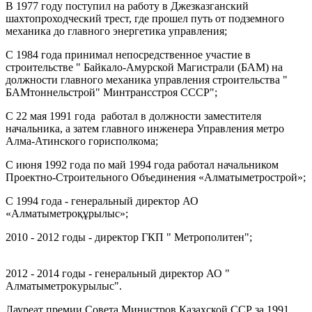
В 1977 году поступил на работу в Джезказганский
шахтопроходческий трест, где прошел путь от подземного
механика до главного энергетика управления;
С 1984 года принимал непосредственное участие в
строительстве " Байкало-Амурской Магистрали (БАМ) на
должности главного механика управления строительства "
БАМтоннельстрой" Минтрансстроя СССР";
С 22 мая 1991 года работал в должности заместителя
начальника, а затем главного инженера Управления метро
Алма-Атинского горисполкома;
С июня 1992 года по май 1994 года работал начальником
Проектно-Строительного Объединения «Алматыметрострой»;
С 1994 года - генеральный директор АО
«Алматыметроқұрылыс»;
2010 - 2012 годы - директор ГКП " Метрополитен";
2012 - 2014 годы - генеральный директор АО "
Алматыметрокурылыс".
Лауреат премии Совета Министров Казахской ССР за 1991