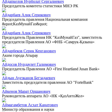
Айдапкелов Нурболат Сергалиевич
Председатель комитета статистики МНЭ РК
Айдарбаев Алик Серикович
Председатель правления Национальная компания
&quot;КазМунайГаз&quot;
Айдарбаев Алик Серикович
Председатель Правления НК "КазМунайГаз", заместитель
председателя Правления АО «ФНБ «Самрук-Қазына»
Айдарбеков Серик Кенганович
Аким города Атырау
Айдосов Нурдаулет Галимович
Председатель Правления АО «First Heartland Jusan Bank»
Айдын Ауезканов Бегзадаевич
Заместитель председателя правления АО "ForteBank"
Айкенов Марат Оршанович
Руководитель аппарата АО «НК «ҚазАвтоЖол»
Аймагамбетов Асхат Канатович
Министр образования и науки