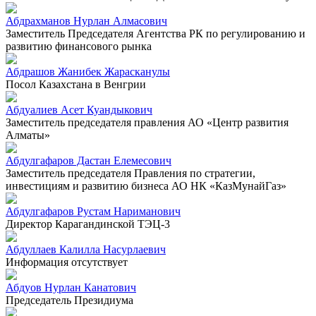
Абдрахманов Нурлан Алмасович
Заместитель Председателя Агентства РК по регулированию и
развитию финансового рынка
Абдрашов Жанибек Жарасканулы
Посол Казахстана в Венгрии
Абдуалиев Асет Куандыкович
Заместитель председателя правления АО «Центр развития
Алматы»
Абдулгафаров Дастан Елемесович
Заместитель председателя Правления по стратегии,
инвестициям и развитию бизнеса АО НК «КазМунайГаз»
Абдулгафаров Рустам Нариманович
Директор Карагандинской ТЭЦ-3
Абдуллаев Калилла Насурлаевич
Информация отсутствует
Абдуов Нурлан Канатович
Председатель Президиума