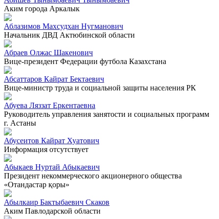
Аким города Аркалык
Аблазимов Махсудхан Нугманович
Начальник ДВД Актюбинской области
Абраев Олжас Шакенович
Вице-президент Федерации футбола Казахстана
Абсаттаров Кайрат Бектаевич
Вице-министр труда и социальной защиты населения РК
Абуева Ляззат Еркентаевна
Руководитель управления занятости и социальных программ
г. Астаны
Абусеитов Кайрат Хуатович
Информация отсутствует
Абыкаев Нуртай Абыкаевич
Президент некоммерческого акционерного общества
«Отандастар қоры»
Абылкаир Бактыбаевич Скаков
Аким Павлодарской области