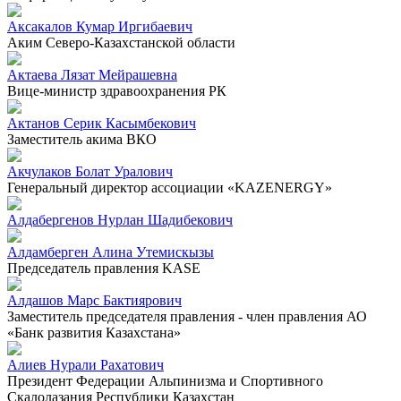
Аксакалов Кумар Иргибаевич
Аким Северо-Казахстанской области
Актаева Лязат Мейрашевна
Вице-министр здравоохранения РК
Актанов Серик Касымбекович
Заместитель акима ВКО
Акчулаков Болат Уралович
Генеральный директор ассоциации «KAZENERGY»
Алдабергенов Нурлан Шадибекович
Алдамберген Алина Утемискызы
Председатель правления KASE
Алдашов Марс Бактиярович
Заместитель председателя правления - член правления АО
«Банк развития Казахстана»
Алиев Нурали Рахатович
Президент Федерации Альпинизма и Спортивного
Скалолазания Республики Казахстан