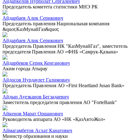
Айдапкелов Нурболат Сергалиевич
Председатель комитета статистики МНЭ РК
Айдарбаев Алик Серикович
Председатель правления Национальная компания
&quot;КазМунайГаз&quot;
Айдарбаев Алик Серикович
Председатель Правления НК "КазМунайГаз", заместитель
председателя Правления АО «ФНБ «Самрук-Қазына»
Айдарбеков Серик Кенганович
Аким города Атырау
Айдосов Нурдаулет Галимович
Председатель Правления АО «First Heartland Jusan Bank»
Айдын Ауезканов Бегзадаевич
Заместитель председателя правления АО "ForteBank"
Айкенов Марат Оршанович
Руководитель аппарата АО «НК «ҚазАвтоЖол»
Аймагамбетов Асхат Канатович
Министр образования и науки