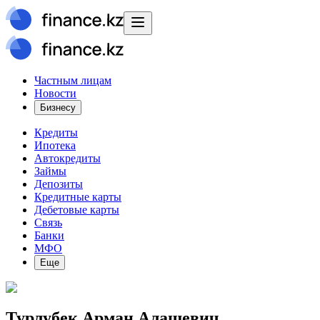
Частным лицам
Новости
Бизнесу
Кредиты
Ипотека
Автокредиты
Займы
Депозиты
Кредитные карты
Дебетовые карты
Связь
Банки
МФО
Еще
Турлубек Арман Алашевич