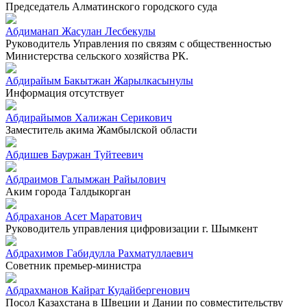
Председатель Алматинского городского суда
Абдиманап Жасулан Лесбекулы
Руководитель Управления по связям с общественностью
Министерства сельского хозяйства РК.
Абдирайым Бакытжан Жарылкасынулы
Информация отсутствует
Абдирайымов Халижан Серикович
Заместитель акима Жамбылской области
Абдишев Бауржан Туйтеевич
Абдраимов Галымжан Райылович
Аким города Талдыкорган
Абдраханов Асет Маратович
Руководитель управления цифровизации г. Шымкент
Абдрахимов Габидулла Рахматуллаевич
Советник премьер-министра
Абдрахманов Кайрат Кудайбергенович
Посол Казахстана в Швеции и Дании по совместительству