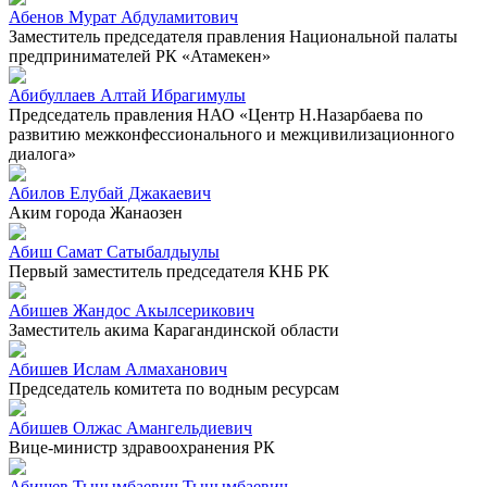
Абенов Мурат Абдуламитович
Заместитель председателя правления Национальной палаты
предпринимателей РК «Атамекен»
Абибуллаев Алтай Ибрагимулы
Председатель правления НАО «Центр Н.Назарбаева по
развитию межконфессионального и межцивилизационного
диалога»
Абилов Елубай Джакаевич
Аким города Жанаозен
Абиш Самат Сатыбалдыулы
Первый заместитель председателя КНБ РК
Абишев Жандос Акылсерикович
Заместитель акима Карагандинской области
Абишев Ислам Алмаханович
Председатель комитета по водным ресурсам
Абишев Олжас Амангельдиевич
Вице-министр здравоохранения РК
Абишев Тынымбаевич Тынымбаевич