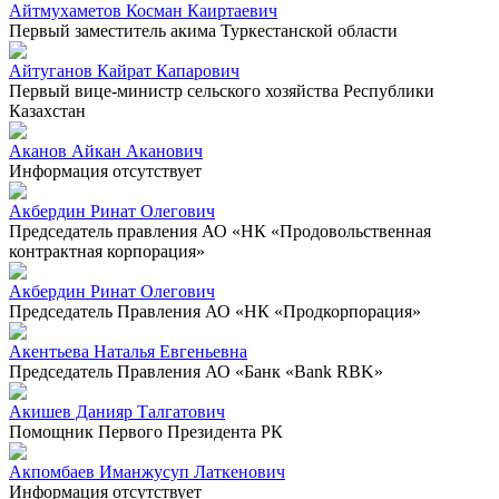
Айтмухаметов Косман Каиртаевич
Первый заместитель акима Туркестанской области
Айтуганов Кайрат Капарович
Первый вице-министр сельского хозяйства Республики
Казахстан
Аканов Айкан Аканович
Информация отсутствует
Акбердин Ринат Олегович
Председатель правления АО «НК «Продовольственная
контрактная корпорация»
Акбердин Ринат Олегович
Председатель Правления АО «НК «Продкорпорация»
Акентьева Наталья Евгеньевна
Председатель Правления АО «Банк «Bank RBK»
Акишев Данияр Талгатович
Помощник Первого Президента РК
Акпомбаев Иманжусуп Латкенович
Информация отсутствует