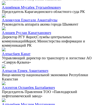
Алимбеков Мусабек Тургынбекович
Председатель Карагандинского областного суда РК
Алимкулов Еркегали Амантайулы
Руководитель аппарата акима города Шымкент
Алишев Руслан Канатханович
Директор РГУ &quot;Службы центральных
коммуникаций&quot; Министерства информации и
коммуникаций РК
Алпысбаев Канат
Управляющий директор по транспорту и логистике АО
«Самрук-Қазына»
Алпысов Ермек Амантаевич
Вице-министр национальной экономики Республики
Казахстан
Алсеитов Оспанбек Балтабаевич
Председатель Правления ТОО «Павлодарский
нефтехимический завод»
Алтынбаев Муслим Мухтарович