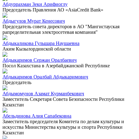
Абдуррахман Зеки Арифиоглу
Председатель Правления АО «AsiaCredit Bank»
Абдыгулов Мурат Кенесович
Председатель совета директоров в АО "Мангистауская
рапределительная электросетевая компания"
Абдыкаликова Гульшара Наушаевна
Аким Кызылординской области
Абдыкаримов Сержан Оралбаевич
Посол Казахстана в Азербайджанской Республике
Абдыкаримов Оралбай Абдыкаримович
Председатель
Абдымомунов Азамат Курманбекович
Заместитель Секретаря Совета Безопасности Республики
Казахстан
Абельдинова Алия Сапабековна
Заместитель председателя Комитета по делам культуры и
искусства Министерства культуры и спорта Республики
Казахстан