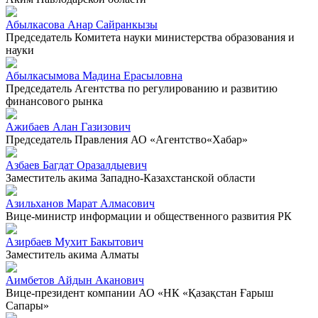
Абылкасова Анар Сайранкызы
Председатель Комитета науки министерства образования и
науки
Абылкасымова Мадина Ерасыловна
Председатель Агентства по регулированию и развитию
финансового рынка
Ажибаев Алан Газизович
Председатель Правления АО «Агентство«Хабар»
Азбаев Багдат Оразалдыевич
Заместитель акима Западно-Казахстанской области
Азильханов Марат Алмасович
Вице-министр информации и общественного развития РК
Азирбаев Мухит Бакытович
Заместитель акима Алматы
Аимбетов Айдын Аканович
Вице-президент компании АО «НК «Қазақстан Ғарыш
Сапары»