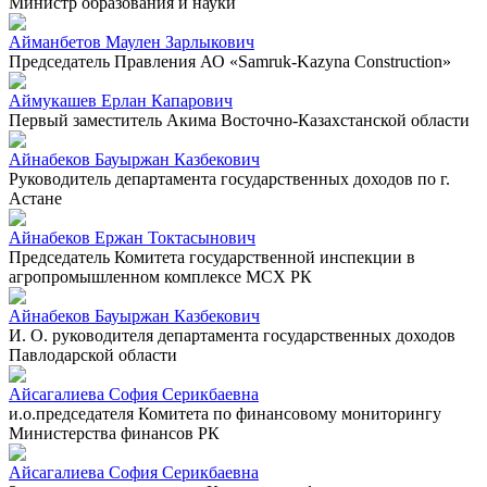
Министр образования и науки
Айманбетов Маулен Зарлыкович
Председатель Правления АО «Samruk-Kazyna Construction»
Аймукашев Ерлан Капарович
Первый заместитель Акима Восточно-Казахстанской области
Айнабеков Бауыржан Казбекович
Руководитель департамента государственных доходов по г.
Астане
Айнабеков Ержан Токтасынович
Председатель Комитета государственной инспекции в
агропромышленном комплексе МСХ РК
Айнабеков Бауыржан Казбекович
И. О. руководителя департамента государственных доходов
Павлодарской области
Айсагалиева София Серикбаевна
и.о.председателя Комитета по финансовому мониторингу
Министерства финансов РК
Айсагалиева София Серикбаевна