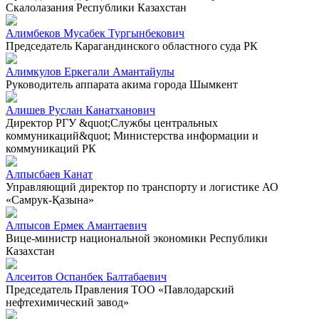
Скалолазания Республики Казахстан
Алимбеков Мусабек Тургынбекович
Председатель Карагандинского областного суда РК
Алимкулов Еркегали Амантайулы
Руководитель аппарата акима города Шымкент
Алишев Руслан Канатханович
Директор РГУ &quot;Службы центральных
коммуникаций&quot; Министерства информации и
коммуникаций РК
Алпысбаев Канат
Управляющий директор по транспорту и логистике АО
«Самрук-Қазына»
Алпысов Ермек Амантаевич
Вице-министр национальной экономики Республики
Казахстан
Алсеитов Оспанбек Балтабаевич
Председатель Правления ТОО «Павлодарский
нефтехимический завод»