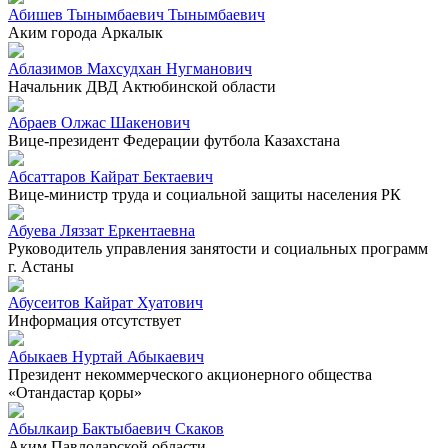
Абишев Тынымбаевич Тынымбаевич
Аким города Аркалык
Аблазимов Махсудхан Нугманович
Начальник ДВД Актюбинской области
Абраев Олжас Шакенович
Вице-президент Федерации футбола Казахстана
Абсаттаров Кайрат Бектаевич
Вице-министр труда и социальной защиты населения РК
Абуева Ляззат Еркентаевна
Руководитель управления занятости и социальных программ
г. Астаны
Абусеитов Кайрат Хуатович
Информация отсутствует
Абыкаев Нуртай Абыкаевич
Президент некоммерческого акционерного общества
«Отандастар қоры»
Абылкаир Бактыбаевич Скаков
Аким Павлодарской области