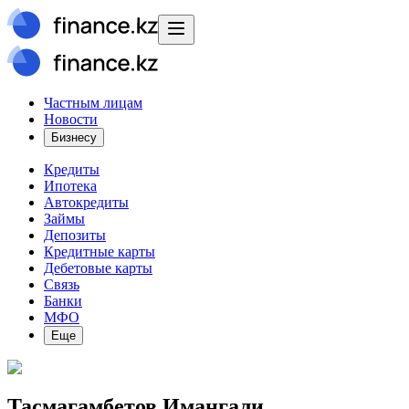
Частным лицам
Новости
Бизнесу
Кредиты
Ипотека
Автокредиты
Займы
Депозиты
Кредитные карты
Дебетовые карты
Связь
Банки
МФО
Еще
Тасмагамбетов Имангали