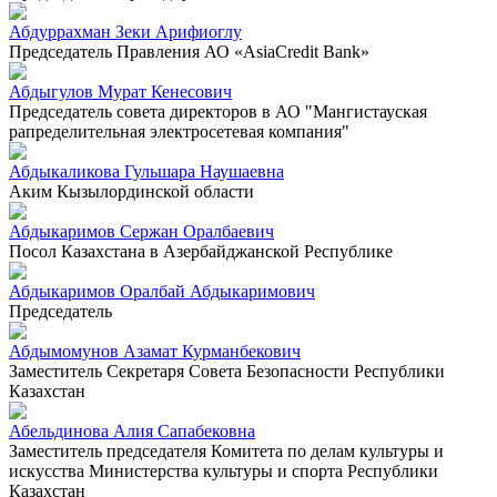
Абдуррахман Зеки Арифиоглу
Председатель Правления АО «AsiaCredit Bank»
Абдыгулов Мурат Кенесович
Председатель совета директоров в АО "Мангистауская
рапределительная электросетевая компания"
Абдыкаликова Гульшара Наушаевна
Аким Кызылординской области
Абдыкаримов Сержан Оралбаевич
Посол Казахстана в Азербайджанской Республике
Абдыкаримов Оралбай Абдыкаримович
Председатель
Абдымомунов Азамат Курманбекович
Заместитель Секретаря Совета Безопасности Республики
Казахстан
Абельдинова Алия Сапабековна
Заместитель председателя Комитета по делам культуры и
искусства Министерства культуры и спорта Республики
Казахстан