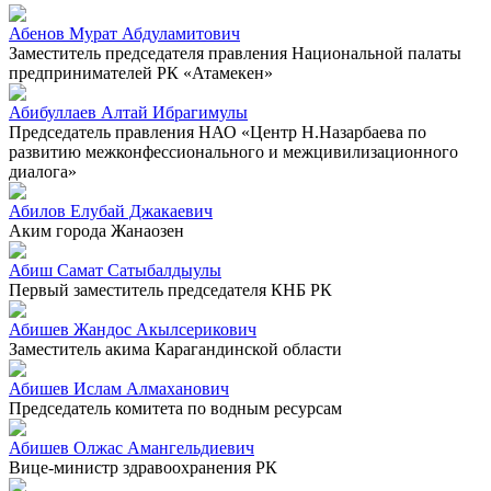
Абенов Мурат Абдуламитович
Заместитель председателя правления Национальной палаты
предпринимателей РК «Атамекен»
Абибуллаев Алтай Ибрагимулы
Председатель правления НАО «Центр Н.Назарбаева по
развитию межконфессионального и межцивилизационного
диалога»
Абилов Елубай Джакаевич
Аким города Жанаозен
Абиш Самат Сатыбалдыулы
Первый заместитель председателя КНБ РК
Абишев Жандос Акылсерикович
Заместитель акима Карагандинской области
Абишев Ислам Алмаханович
Председатель комитета по водным ресурсам
Абишев Олжас Амангельдиевич
Вице-министр здравоохранения РК