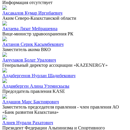
Информация отсутствует
Аксакалов Кумар Иргибаевич
Аким Северо-Казахстанской области
Актаева Лязат Мейрашевна
Вице-министр здравоохранения РК
Актанов Серик Касымбекович
Заместитель акима ВКО
Акчулаков Болат Уралович
Генеральный директор ассоциации «KAZENERGY»
Алдабергенов Нурлан Шадибекович
Алдамберген Алина Утемискызы
Председатель правления KASE
Алдашов Марс Бактиярович
Заместитель председателя правления - член правления АО
«Банк развития Казахстана»
Алиев Нурали Рахатович
Президент Федерации Альпинизма и Спортивного