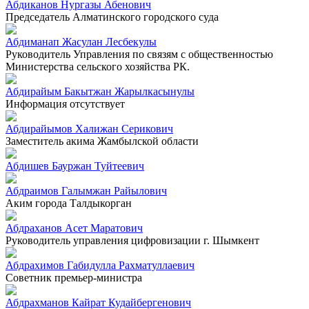
Абдиканов Нургазы Абенович
Председатель Алматинского городского суда
Абдиманап Жасулан Лесбекулы
Руководитель Управления по связям с общественностью
Министерства сельского хозяйства РК.
Абдирайым Бакытжан Жарылкасынулы
Информация отсутствует
Абдирайымов Халижан Серикович
Заместитель акима Жамбылской области
Абдишев Бауржан Туйтеевич
Абдраимов Галымжан Райылович
Аким города Талдыкорган
Абдраханов Асет Маратович
Руководитель управления цифровизации г. Шымкент
Абдрахимов Габидулла Рахматуллаевич
Советник премьер-министра
Абдрахманов Кайрат Кудайбергенович