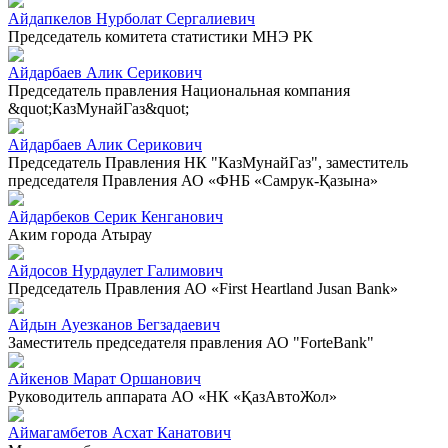
Айдапкелов Нурболат Сергалиевич
Председатель комитета статистики МНЭ РК
Айдарбаев Алик Серикович
Председатель правления Национальная компания
&quot;КазМунайГаз&quot;
Айдарбаев Алик Серикович
Председатель Правления НК "КазМунайГаз", заместитель
председателя Правления АО «ФНБ «Самрук-Қазына»
Айдарбеков Серик Кенганович
Аким города Атырау
Айдосов Нурдаулет Галимович
Председатель Правления АО «First Heartland Jusan Bank»
Айдын Ауезканов Бегзадаевич
Заместитель председателя правления АО "ForteBank"
Айкенов Марат Оршанович
Руководитель аппарата АО «НК «ҚазАвтоЖол»
Аймагамбетов Асхат Канатович