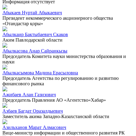
Информация отсутствует
Абыкаев Нуртай Абыкаевич
Президент некоммерческого акционерного общества
«Отандастар қоры»
Абылкаир Бактыбаевич Скаков
Аким Павлодарской области
Абылкасова Анар Сайранкызы
Председатель Комитета науки министерства образования и
науки
Абылкасымова Мадина Ерасыловна
Председатель Агентства по регулированию и развитию
финансового рынка
Ажибаев Алан Газизович
Председатель Правления АО «Агентство«Хабар»
Азбаев Багдат Оразалдыевич
Заместитель акима Западно-Казахстанской области
Азильханов Марат Алмасович
Вице-министр информации и общественного развития РК