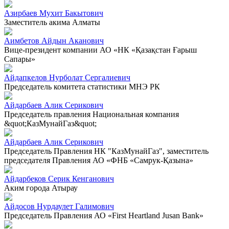
Азирбаев Мухит Бакытович
Заместитель акима Алматы
Аимбетов Айдын Аканович
Вице-президент компании АО «НК «Қазақстан Ғарыш
Сапары»
Айдапкелов Нурболат Сергалиевич
Председатель комитета статистики МНЭ РК
Айдарбаев Алик Серикович
Председатель правления Национальная компания
&quot;КазМунайГаз&quot;
Айдарбаев Алик Серикович
Председатель Правления НК "КазМунайГаз", заместитель
председателя Правления АО «ФНБ «Самрук-Қазына»
Айдарбеков Серик Кенганович
Аким города Атырау
Айдосов Нурдаулет Галимович
Председатель Правления АО «First Heartland Jusan Bank»