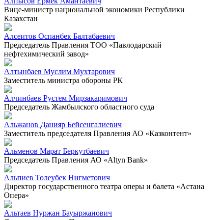
Алпысов Ермек Амантаевич
Вице-министр национальной экономики Республики
Казахстан
Алсеитов Оспанбек Балтабаевич
Председатель Правления ТОО «Павлодарский
нефтехимический завод»
Алтынбаев Муслим Мухтарович
Заместитель министра обороны РК
Алчинбаев Рустем Мирзакаримович
Председатель Жамбылского областного суда
Альжанов Данияр Бейсенгалиевич
Заместитель председателя Правления АО «Казконтент»
Альменов Марат Беркутбаевич
Председатель Правления АО «Altyn Bank»
Альпиев Толеубек Нигметович
Директор государственного театра оперы и балета «Астана
Опера»
Альтаев Нуржан Бауыржанович