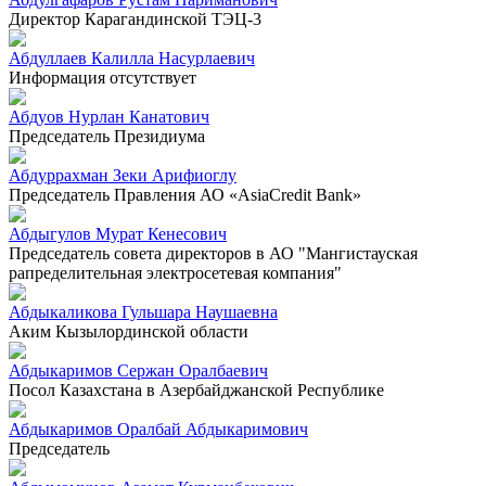
Директор Карагандинской ТЭЦ-3
Абдуллаев Калилла Насурлаевич
Информация отсутствует
Абдуов Нурлан Канатович
Председатель Президиума
Абдуррахман Зеки Арифиоглу
Председатель Правления АО «AsiaCredit Bank»
Абдыгулов Мурат Кенесович
Председатель совета директоров в АО "Мангистауская
рапределительная электросетевая компания"
Абдыкаликова Гульшара Наушаевна
Аким Кызылординской области
Абдыкаримов Сержан Оралбаевич
Посол Казахстана в Азербайджанской Республике
Абдыкаримов Оралбай Абдыкаримович
Председатель