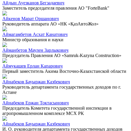
Айдын Ауезканов Бегзадаевич
Заместитель председателя правления АО "ForteBank"
Айкенов Марат Оршанович
Руководитель аппарата АО «НК «ҚазАвтоЖол»
Аймагамбетов Асхат Канатович
Министр образования и науки
Айманбетов Маулен Зарлыкович
Председатель Правления АО «Samruk-Kazyna Construction»
Аймукашев Ерлан Капарович
Первый заместитель Акима Восточно-Казахстанской области
Айнабеков Бауыржан Казбекович
Руководитель департамента государственных доходов по г.
Астане
Айнабеков Ержан Токтасынович
Председатель Комитета государственной инспекции в
агропромышленном комплексе МСХ РК
Айнабеков Бауыржан Казбекович
И. О. руководителя департамента государственных доходов