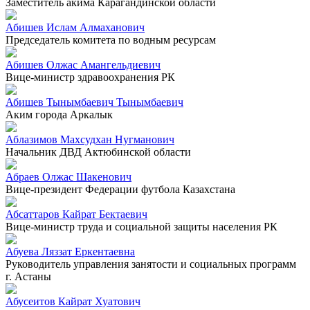
Заместитель акима Карагандинской области
Абишев Ислам Алмаханович
Председатель комитета по водным ресурсам
Абишев Олжас Амангельдиевич
Вице-министр здравоохранения РК
Абишев Тынымбаевич Тынымбаевич
Аким города Аркалык
Аблазимов Махсудхан Нугманович
Начальник ДВД Актюбинской области
Абраев Олжас Шакенович
Вице-президент Федерации футбола Казахстана
Абсаттаров Кайрат Бектаевич
Вице-министр труда и социальной защиты населения РК
Абуева Ляззат Еркентаевна
Руководитель управления занятости и социальных программ
г. Астаны
Абусеитов Кайрат Хуатович