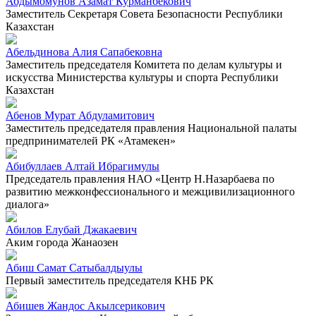
Абдымомунов Азамат Курманбекович
Заместитель Секретаря Совета Безопасности Республики
Казахстан
Абельдинова Алия Сапабековна
Заместитель председателя Комитета по делам культуры и
искусства Министерства культуры и спорта Республики
Казахстан
Абенов Мурат Абдуламитович
Заместитель председателя правления Национальной палаты
предпринимателей РК «Атамекен»
Абибуллаев Алтай Ибрагимулы
Председатель правления НАО «Центр Н.Назарбаева по
развитию межконфессионального и межцивилизационного
диалога»
Абилов Елубай Джакаевич
Аким города Жанаозен
Абиш Самат Сатыбалдыулы
Первый заместитель председателя КНБ РК
Абишев Жандос Акылсерикович