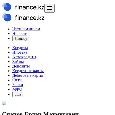
Частным лицам
Новости
Бизнесу
Кредиты
Ипотека
Автокредиты
Займы
Депозиты
Кредитные карты
Дебетовые карты
Связь
Банки
МФО
Еще
Спанов Ерлан Махмутович