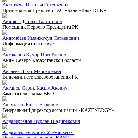
Акентьева Наталья Евгеньевна
Председатель Правления АО «Банк «Bank RBK»
Акишев Данияр Талгатович
Помощник Первого Президента РК
Акпомбаев Иманжусуп Латкенович
Информация отсутствует
Аксакалов Кумар Иргибаевич
Аким Северо-Казахстанской области
Актаева Лязат Мейрашевна
Вице-министр здравоохранения РК
Актанов Серик Касымбекович
Заместитель акима ВКО
Акчулаков Болат Уралович
Генеральный директор ассоциации «KAZENERGY»
Алдабергенов Нурлан Шадибекович
Алдамберген Алина Утемискызы
Председатель правления KASE