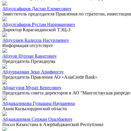
Абдулгафаров Дастан Елемесович
Заместитель председателя Правления по стратегии, инвестиц
Абдулгафаров Рустам Нариманович
Директор Карагандинской ТЭЦ-3
Абдуллаев Калилла Насурлаевич
Информация отсутствует
Абдуов Нурлан Канатович
Председатель Президиума
Абдуррахман Зеки Арифиоглу
Председатель Правления АО «AsiaCredit Bank»
Абдыгулов Мурат Кенесович
Председатель совета директоров в АО "Мангистауская рапреде
Абдыкаликова Гульшара Наушаевна
Аким Кызылординской области
Абдыкаримов Сержан Оралбаевич
Посол Казахстана в Азербайджанской Республике