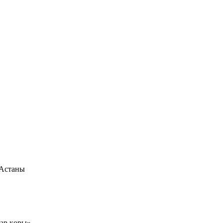
 Астаны
тар қоры»