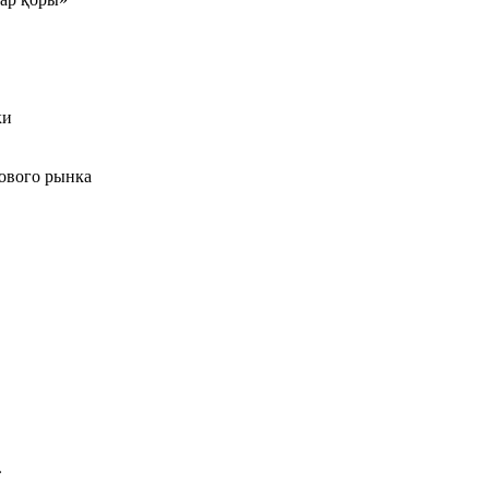
ки
ового рынка
»