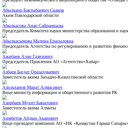
Абылкаир Бактыбаевич Скаков
Аким Павлодарской области
Абылкасова Анар Сайранкызы
Председатель Комитета науки министерства образования и нау
Абылкасымова Мадина Ерасыловна
Председатель Агентства по регулированию и развитию финанс
Ажибаев Алан Газизович
Председатель Правления АО «Агентство«Хабар»
Азбаев Багдат Оразалдыевич
Заместитель акима Западно-Казахстанской области
Азильханов Марат Алмасович
Вице-министр информации и общественного развития РК
Азирбаев Мухит Бакытович
Заместитель акима Алматы
Аимбетов Айдын Аканович
Вице-президент компании АО «НК «Қазақстан Ғарыш Сапары