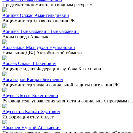
Председатель комитета по водным ресурсам
Абишев Олжас Амангельдиевич
Вице-министр здравоохранения РК
Абишев Тынымбаевич Тынымбаевич
Аким города Аркалык
Аблазимов Махсудхан Нугманович
Начальник ДВД Актюбинской области
Абраев Олжас Шакенович
Вице-президент Федерации футбола Казахстана
Абсаттаров Кайрат Бектаевич
Вице-министр труда и социальной защиты населения РК
Абуева Ляззат Еркентаевна
Руководитель управления занятости и социальных программ г.
Абусеитов Кайрат Хуатович
Информация отсутствует
Абыкаев Нуртай Абыкаевич
Президент некоммерческого акционерного общества «Отандас