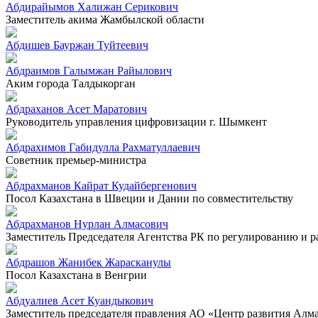
Абдирайымов Халижан Серикович
Заместитель акима Жамбылской области
Абдишев Бауржан Туйтеевич
Абдраимов Галымжан Райылович
Аким города Талдыкорган
Абдраханов Асет Маратович
Руководитель управления цифровизации г. Шымкент
Абдрахимов Габидулла Рахматуллаевич
Советник премьер-министра
Абдрахманов Кайрат Кудайбергенович
Посол Казахстана в Швеции и Дании по совместительству
Абдрахманов Нурлан Алмасович
Заместитель Председателя Агентства РК по регулированию и 
Абдрашов Жанибек Жарасканулы
Посол Казахстана в Венгрии
Абдуалиев Асет Куандыкович
Заместитель председателя правления АО «Центр развития Алм