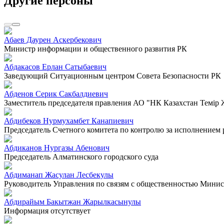
Другие персоны
Абаев Даурен Аскербекович
Министр информации и общественного развития РК
Абдакасов Ерлан Сатыбаевич
Заведующий Ситуационным центром Совета Безопасности РК
Абденов Серик Сакбалдиевич
Заместитель председателя правления АО "НК Казахстан Темiр
Абдибеков Нурмухамбет Канапиевич
Председатель Счетного комитета по контролю за исполнением
Абдиканов Нургазы Абенович
Председатель Алматинского городского суда
Абдиманап Жасулан Лесбекулы
Руководитель Управления по связям с общественностью Минист
Абдирайым Бакытжан Жарылкасынулы
Информация отсутствует