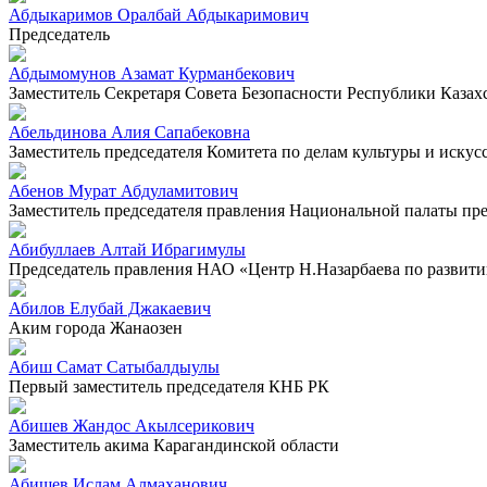
Абдыкаримов Оралбай Абдыкаримович
Председатель
Абдымомунов Азамат Курманбекович
Заместитель Секретаря Совета Безопасности Республики Казах
Абельдинова Алия Сапабековна
Заместитель председателя Комитета по делам культуры и искус
Абенов Мурат Абдуламитович
Заместитель председателя правления Национальной палаты п
Абибуллаев Алтай Ибрагимулы
Председатель правления НАО «Центр Н.Назарбаева по развит
Абилов Елубай Джакаевич
Аким города Жанаозен
Абиш Самат Сатыбалдыулы
Первый заместитель председателя КНБ РК
Абишев Жандос Акылсерикович
Заместитель акима Карагандинской области
Абишев Ислам Алмаханович