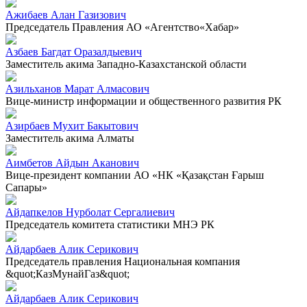
Ажибаев Алан Газизович
Председатель Правления АО «Агентство«Хабар»
Азбаев Багдат Оразалдыевич
Заместитель акима Западно-Казахстанской области
Азильханов Марат Алмасович
Вице-министр информации и общественного развития РК
Азирбаев Мухит Бакытович
Заместитель акима Алматы
Аимбетов Айдын Аканович
Вице-президент компании АО «НК «Қазақстан Ғарыш
Сапары»
Айдапкелов Нурболат Сергалиевич
Председатель комитета статистики МНЭ РК
Айдарбаев Алик Серикович
Председатель правления Национальная компания
&quot;КазМунайГаз&quot;
Айдарбаев Алик Серикович