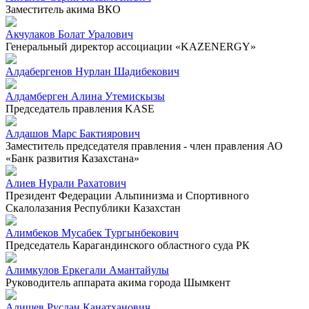
Заместитель акима ВКО
Акчулаков Болат Уралович
Генеральный директор ассоциации «KAZENERGY»
Алдабергенов Нурлан Шадибекович
Алдамберген Алина Утемискызы
Председатель правления KASE
Алдашов Марс Бактиярович
Заместитель председателя правления - член правления АО
«Банк развития Казахстана»
Алиев Нурали Рахатович
Президент Федерации Альпинизма и Спортивного
Скалолазания Республики Казахстан
Алимбеков Мусабек Тургынбекович
Председатель Карагандинского областного суда РК
Алимкулов Еркегали Амантайулы
Руководитель аппарата акима города Шымкент
Алишев Руслан Канатханович