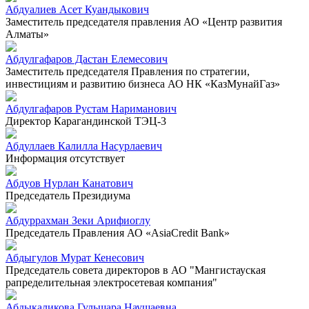
Абдуалиев Асет Куандыкович
Заместитель председателя правления АО «Центр развития
Алматы»
Абдулгафаров Дастан Елемесович
Заместитель председателя Правления по стратегии,
инвестициям и развитию бизнеса АО НК «КазМунайГаз»
Абдулгафаров Рустам Нариманович
Директор Карагандинской ТЭЦ-3
Абдуллаев Калилла Насурлаевич
Информация отсутствует
Абдуов Нурлан Канатович
Председатель Президиума
Абдуррахман Зеки Арифиоглу
Председатель Правления АО «AsiaCredit Bank»
Абдыгулов Мурат Кенесович
Председатель совета директоров в АО "Мангистауская
рапределительная электросетевая компания"
Абдыкаликова Гульшара Наушаевна