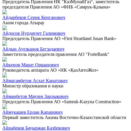
Председатель Правления НК "КазМунайГаз", заместитель
председателя Правления АО «ФНБ «Самрук-Қазына»
Айдарбеков Серик Кенганович
Аким города Атырау
Айдосов Нурдаулет Галимович
Председатель Правления АО «First Heartland Jusan Bank»
Айдын Ауезканов Бегзадаевич
Заместитель председателя правления АО "ForteBank"
Айкенов Марат Оршанович
Руководитель аппарата АО «НК «ҚазАвтоЖол»
Аймагамбетов Асхат Канатович
Министр образования и науки
Айманбетов Маулен Зарлыкович
Председатель Правления АО «Samruk-Kazyna Construction»
Аймукашев Ерлан Капарович
Первый заместитель Акима Восточно-Казахстанской области
Айнабеков Бауыржан Казбекович