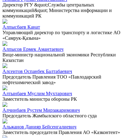
Директор РГУ &quot;Службы центральных
коммуникаций&quot; Министерства информации и
коммуникаций РК
Алпысбаев Канат
Управляющий директор по транспорту и логистике АО
«Самрук-Қазына»
Алпысов Ермек Амантаевич
Вице-министр национальной экономики Республики
Казахстан
Алсеитов Оспанбек Балтабаевич
Председатель Правления ТОО «Павлодарский
нефтехимический завод»
Алтынбаев Муслим Мухтарович
Заместитель министра обороны РК
Алчинбаев Рустем Мирзакаримович
Председатель Жамбылского областного суда
Альжанов Данияр Бейсенгалиевич
Заместитель председателя Правления АО «Казконтент»