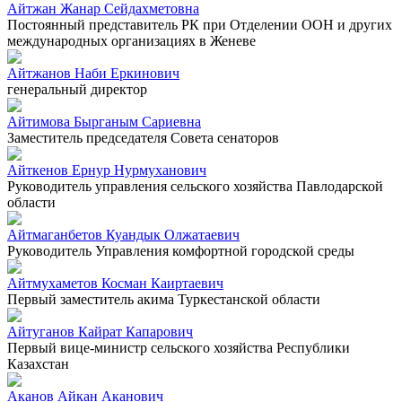
Айтжан Жанар Сейдахметовна
Постоянный представитель РК при Отделении ООН и других
международных организациях в Женеве
Айтжанов Наби Еркинович
генеральный директор
Айтимова Бырганым Сариевна
Заместитель председателя Совета сенаторов
Айткенов Ернур Нурмуханович
Руководитель управления сельского хозяйства Павлодарской
области
Айтмаганбетов Куандык Олжатаевич
Руководитель Управления комфортной городской среды
Айтмухаметов Косман Каиртаевич
Первый заместитель акима Туркестанской области
Айтуганов Кайрат Капарович
Первый вице-министр сельского хозяйства Республики
Казахстан
Аканов Айкан Аканович