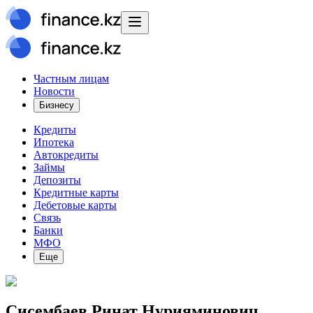
Частным лицам
Новости
Бизнесу
Кредиты
Ипотека
Автокредиты
Займы
Депозиты
Кредитные карты
Дебетовые карты
Связь
Банки
МФО
Еще
Сисембаев Ринат Нурияминович