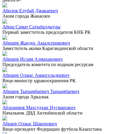
Абилов Елубай Джакаевич
Аким города Жанаозен
Абиш Самат Сатыбалдыулы
Первый заместитель председателя КНБ РК
Абишев Жандос Акылсерикович
Заместитель акима Карагандинской области
Абишев Ислам Алмаханович
Председатель комитета по водным ресурсам
Абишев Олжас Амангельдиевич
Вице-министр здравоохранения РК
Абишев Тынымбаевич Тынымбаевич
Аким города Аркалык
Аблазимов Махсудхан Нугманович
Начальник ДВД Актюбинской области
Абраев Олжас Шакенович
Вице-президент Федерации футбола Казахстана