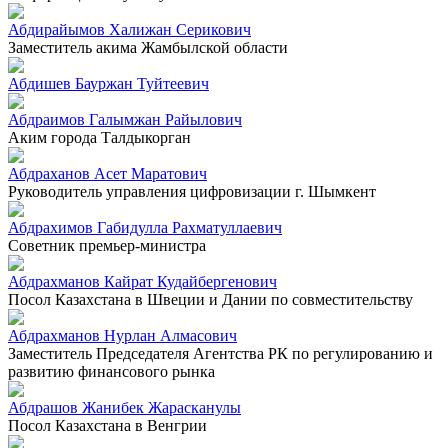
Абдирайымов Халижан Серикович
Заместитель акима Жамбылской области
Абдишев Бауржан Туйтеевич
Абдраимов Галымжан Райылович
Аким города Талдыкорган
Абдраханов Асет Маратович
Руководитель управления цифровизации г. Шымкент
Абдрахимов Габидулла Рахматуллаевич
Советник премьер-министра
Абдрахманов Кайрат Кудайбергенович
Посол Казахстана в Швеции и Дании по совместительству
Абдрахманов Нурлан Алмасович
Заместитель Председателя Агентства РК по регулированию и
развитию финансового рынка
Абдрашов Жанибек Жарасканулы
Посол Казахстана в Венгрии