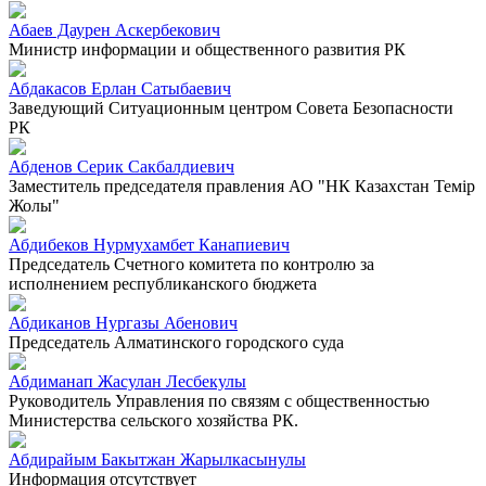
Абаев Даурен Аскербекович
Министр информации и общественного развития РК
Абдакасов Ерлан Сатыбаевич
Заведующий Ситуационным центром Совета Безопасности
РК
Абденов Серик Сакбалдиевич
Заместитель председателя правления АО "НК Казахстан Темiр
Жолы"
Абдибеков Нурмухамбет Канапиевич
Председатель Счетного комитета по контролю за
исполнением республиканского бюджета
Абдиканов Нургазы Абенович
Председатель Алматинского городского суда
Абдиманап Жасулан Лесбекулы
Руководитель Управления по связям с общественностью
Министерства сельского хозяйства РК.
Абдирайым Бакытжан Жарылкасынулы
Информация отсутствует