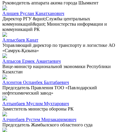
Руководитель аппарата акима города Шымкент
Алишев Руслан Канатханович
Директор РГУ &quot;Службы центральных
коммуникаций&quot; Министерства информации и
коммуникаций РК
Алпысбаев Канат
Управляющий директор по транспорту и логистике АО
«Самрук-Қазына»
Алпысов Ермек Амантаевич
Вице-министр национальной экономики Республики
Казахстан
Алсеитов Оспанбек Балтабаевич
Председатель Правления ТОО «Павлодарский
нефтехимический завод»
Алтынбаев Муслим Мухтарович
Заместитель министра обороны РК
Алчинбаев Рустем Мирзакаримович
Председатель Жамбылского областного суда