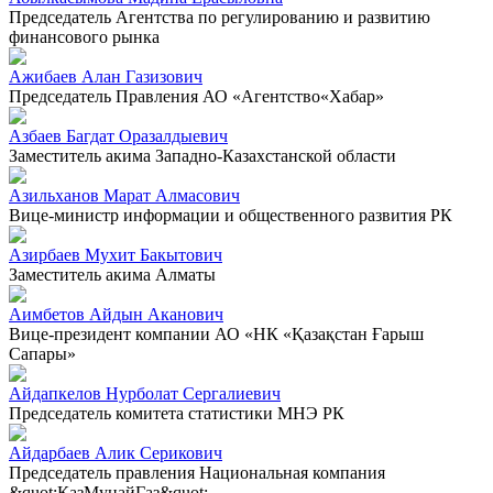
Председатель Агентства по регулированию и развитию
финансового рынка
Ажибаев Алан Газизович
Председатель Правления АО «Агентство«Хабар»
Азбаев Багдат Оразалдыевич
Заместитель акима Западно-Казахстанской области
Азильханов Марат Алмасович
Вице-министр информации и общественного развития РК
Азирбаев Мухит Бакытович
Заместитель акима Алматы
Аимбетов Айдын Аканович
Вице-президент компании АО «НК «Қазақстан Ғарыш
Сапары»
Айдапкелов Нурболат Сергалиевич
Председатель комитета статистики МНЭ РК
Айдарбаев Алик Серикович
Председатель правления Национальная компания
&quot;КазМунайГаз&quot;