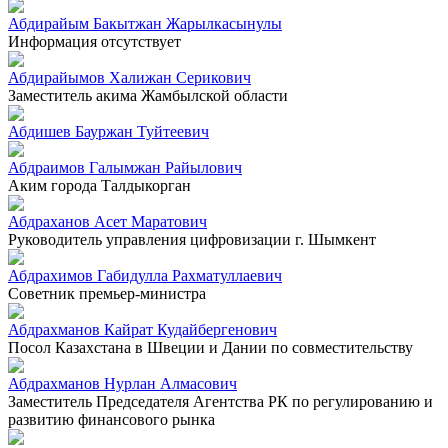
Абдирайым Бакытжан Жарылкасынулы
Информация отсутствует
Абдирайымов Халижан Серикович
Заместитель акима Жамбылской области
Абдишев Бауржан Туйтеевич
Абдраимов Галымжан Райылович
Аким города Талдыкорган
Абдраханов Асет Маратович
Руководитель управления цифровизации г. Шымкент
Абдрахимов Габидулла Рахматуллаевич
Советник премьер-министра
Абдрахманов Кайрат Кудайбергенович
Посол Казахстана в Швеции и Дании по совместительству
Абдрахманов Нурлан Алмасович
Заместитель Председателя Агентства РК по регулированию и
развитию финансового рынка