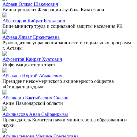
Абраев Олжас Шакенович
Вице-президент Федерации футбола Казахстана
Абсаттаров Кайрат Бектаевич
Вице-министр труда и социальной защиты населения РК
Абуева Ляззат Еркентаевна
Руководитель управления занятости и социальных программ
г. Астаны
Абусеитов Кайрат Хуатович
Информация отсутствует
Абыкаев Нуртай Абыкаевич
Президент некоммерческого акционерного общества
«Отандастар қоры»
Абылкаир Бактыбаевич Скаков
Аким Павлодарской области
Абылкасова Анар Сайранкызы
Председатель Комитета науки министерства образования и
науки
Абылкасымова Мадина Ерасыловна