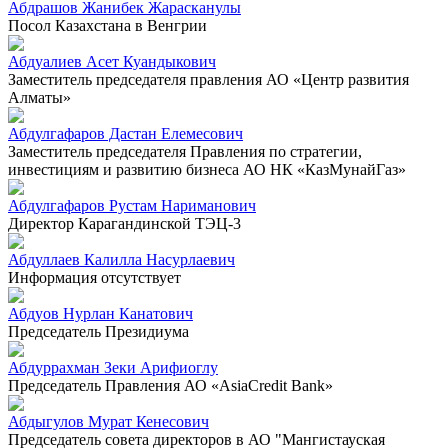
Абдрашов Жанибек Жарасканулы
Посол Казахстана в Венгрии
Абдуалиев Асет Куандыкович
Заместитель председателя правления АО «Центр развития
Алматы»
Абдулгафаров Дастан Елемесович
Заместитель председателя Правления по стратегии,
инвестициям и развитию бизнеса АО НК «КазМунайГаз»
Абдулгафаров Рустам Нариманович
Директор Карагандинской ТЭЦ-3
Абдуллаев Калилла Насурлаевич
Информация отсутствует
Абдуов Нурлан Канатович
Председатель Президиума
Абдуррахман Зеки Арифиоглу
Председатель Правления АО «AsiaCredit Bank»
Абдыгулов Мурат Кенесович
Председатель совета директоров в АО "Мангистауская