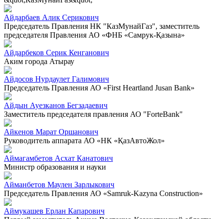
Айдарбаев Алик Серикович
Председатель Правления НК "КазМунайГаз", заместитель
председателя Правления АО «ФНБ «Самрук-Қазына»
Айдарбеков Серик Кенганович
Аким города Атырау
Айдосов Нурдаулет Галимович
Председатель Правления АО «First Heartland Jusan Bank»
Айдын Ауезканов Бегзадаевич
Заместитель председателя правления АО "ForteBank"
Айкенов Марат Оршанович
Руководитель аппарата АО «НК «ҚазАвтоЖол»
Аймагамбетов Асхат Канатович
Министр образования и науки
Айманбетов Маулен Зарлыкович
Председатель Правления АО «Samruk-Kazyna Construction»
Аймукашев Ерлан Капарович