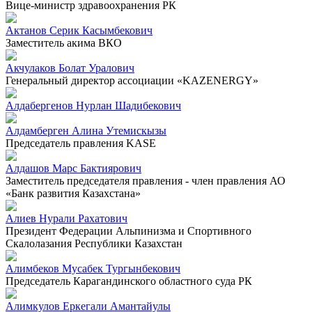
Вице-министр здравоохранения РК
Актанов Серик Касымбекович
Заместитель акима ВКО
Акчулаков Болат Уралович
Генеральный директор ассоциации «KAZENERGY»
Алдабергенов Нурлан Шадибекович
Алдамберген Алина Утемискызы
Председатель правления KASE
Алдашов Марс Бактиярович
Заместитель председателя правления - член правления АО
«Банк развития Казахстана»
Алиев Нурали Рахатович
Президент Федерации Альпинизма и Спортивного
Скалолазания Республики Казахстан
Алимбеков Мусабек Тургынбекович
Председатель Карагандинского областного суда РК
Алимкулов Еркегали Амантайулы