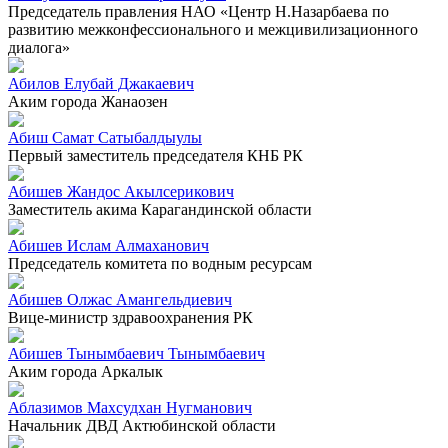
Председатель правления НАО «Центр Н.Назарбаева по
развитию межконфессионального и межцивилизационного
диалога»
Абилов Елубай Джакаевич
Аким города Жанаозен
Абиш Самат Сатыбалдыулы
Первый заместитель председателя КНБ РК
Абишев Жандос Акылсерикович
Заместитель акима Карагандинской области
Абишев Ислам Алмаханович
Председатель комитета по водным ресурсам
Абишев Олжас Амангельдиевич
Вице-министр здравоохранения РК
Абишев Тынымбаевич Тынымбаевич
Аким города Аркалык
Аблазимов Махсудхан Нугманович
Начальник ДВД Актюбинской области