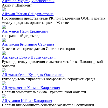
Айтенов Мурат Дуйсенбекович
Аким г. Шымкент
Айтжан Жанар Сейдахметовна
Постоянный представитель РК при Отделении ООН и других
международных организациях в Женеве
Айтжанов Наби Еркинович
генеральный директор
Айтимова Бырганым Сариевна
Заместитель председателя Совета сенаторов
Айткенов Ернур Нурмуханович
Руководитель управления сельского хозяйства Павлодарской
области
Айтмаганбетов Куандык Олжатаевич
Руководитель Управления комфортной городской среды
Айтмухаметов Косман Каиртаевич
Первый заместитель акима Туркестанской области
Айтуганов Кайрат Капарович
Первый вице-министр сельского хозяйства Республики