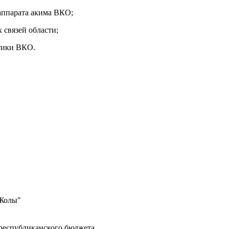
 аппарата акима ВКО;
 связей области;
итики ВКО.
 Жолы"
 республиканского бюджета