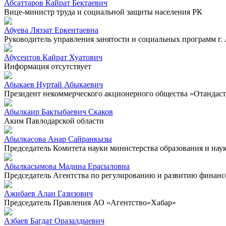
Абсаттаров Кайрат Бектаевич
Вице-министр труда и социальной защиты населения РК
Абуева Ляззат Еркентаевна
Руководитель управления занятости и социальных программ г.
Абусеитов Кайрат Хуатович
Информация отсутствует
Абыкаев Нуртай Абыкаевич
Президент некоммерческого акционерного общества «Отандас
Абылкаир Бактыбаевич Скаков
Аким Павлодарской области
Абылкасова Анар Сайранкызы
Председатель Комитета науки министерства образования и нау
Абылкасымова Мадина Ерасыловна
Председатель Агентства по регулированию и развитию финанс
Ажибаев Алан Газизович
Председатель Правления АО «Агентство«Хабар»
Азбаев Багдат Оразалдыевич