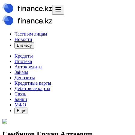
Частным лицам
Новости
Бизнесу
Кредиты
Ипотека
Автокредиты
Займы
Депозиты
Кредитные карты
Дебетовые карты
Связь
Банки
МФО
Еще
Сембинов Ержан Алтаевич