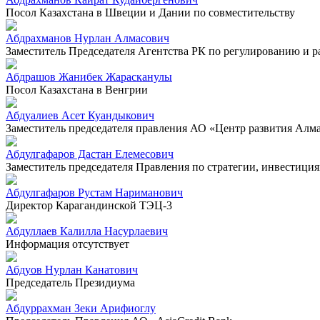
Посол Казахстана в Швеции и Дании по совместительству
Абдрахманов Нурлан Алмасович
Заместитель Председателя Агентства РК по регулированию и 
Абдрашов Жанибек Жарасканулы
Посол Казахстана в Венгрии
Абдуалиев Асет Куандыкович
Заместитель председателя правления АО «Центр развития Алм
Абдулгафаров Дастан Елемесович
Заместитель председателя Правления по стратегии, инвестиц
Абдулгафаров Рустам Нариманович
Директор Карагандинской ТЭЦ-3
Абдуллаев Калилла Насурлаевич
Информация отсутствует
Абдуов Нурлан Канатович
Председатель Президиума
Абдуррахман Зеки Арифиоглу