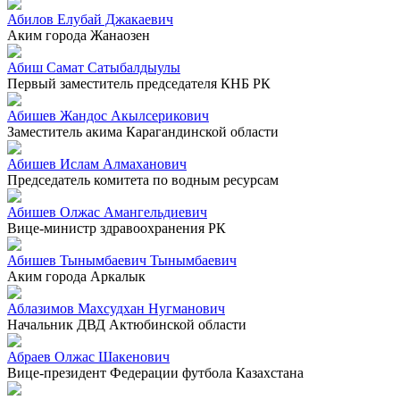
Абилов Елубай Джакаевич
Аким города Жанаозен
Абиш Самат Сатыбалдыулы
Первый заместитель председателя КНБ РК
Абишев Жандос Акылсерикович
Заместитель акима Карагандинской области
Абишев Ислам Алмаханович
Председатель комитета по водным ресурсам
Абишев Олжас Амангельдиевич
Вице-министр здравоохранения РК
Абишев Тынымбаевич Тынымбаевич
Аким города Аркалык
Аблазимов Махсудхан Нугманович
Начальник ДВД Актюбинской области
Абраев Олжас Шакенович
Вице-президент Федерации футбола Казахстана