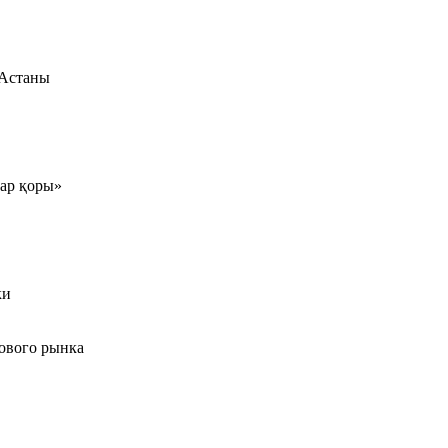
 Астаны
тар қоры»
ки
ового рынка