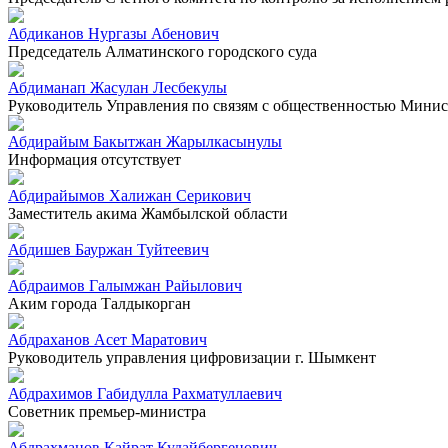
Абдиканов Нургазы Абенович
Председатель Алматинского городского суда
Абдиманап Жасулан Лесбекулы
Руководитель Управления по связям с общественностью Минист
Абдирайым Бакытжан Жарылкасынулы
Информация отсутствует
Абдирайымов Халижан Серикович
Заместитель акима Жамбылской области
Абдишев Бауржан Туйтеевич
Абдраимов Галымжан Райылович
Аким города Талдыкорган
Абдраханов Асет Маратович
Руководитель управления цифровизации г. Шымкент
Абдрахимов Габидулла Рахматуллаевич
Советник премьер-министра
Абдрахманов Кайрат Кудайбергенович