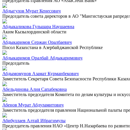
Председатель Правления АО «AsiaCredit Bank»
Абдыгулов Мурат Кенесович
Председатель совета директоров в АО "Мангистауская рапреде
Абдыкаликова Гульшара Наушаевна
Аким Кызылординской области
Абдыкаримов Сержан Оралбаевич
Посол Казахстана в Азербайджанской Республике
Абдыкаримов Оралбай Абдыкаримович
Председатель
Абдымомунов Азамат Курманбекович
Заместитель Секретаря Совета Безопасности Республики Казах
Абельдинова Алия Сапабековна
Заместитель председателя Комитета по делам культуры и искус
Абенов Мурат Абдуламитович
Заместитель председателя правления Национальной палаты п
Абибуллаев Алтай Ибрагимулы
Председатель правления НАО «Центр Н.Назарбаева по развит