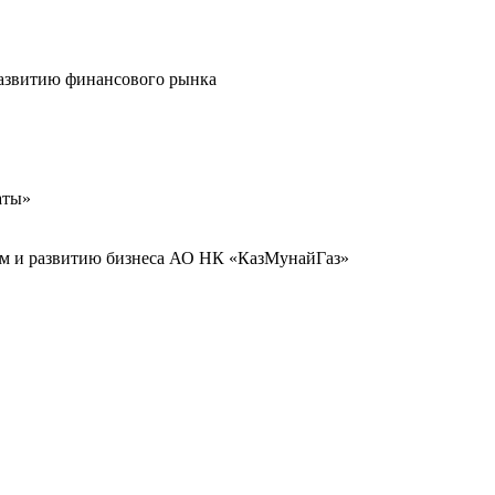
развитию финансового рынка
аты»
иям и развитию бизнеса АО НК «КазМунайГаз»