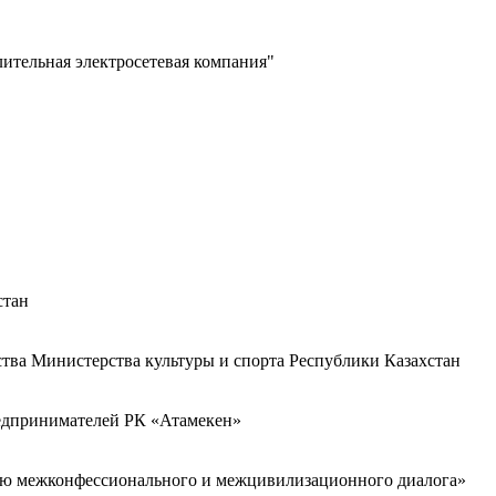
лительная электросетевая компания"
стан
ства Министерства культуры и спорта Республики Казахстан
редпринимателей РК «Атамекен»
ию межконфессионального и межцивилизационного диалога»