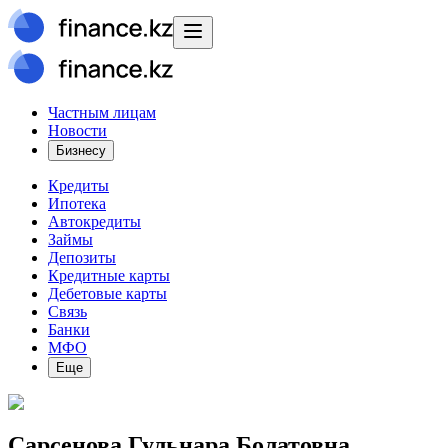
Частным лицам
Новости
Бизнесу
Кредиты
Ипотека
Автокредиты
Займы
Депозиты
Кредитные карты
Дебетовые карты
Связь
Банки
МФО
Еще
Сарсенова Гульнара Болатовна