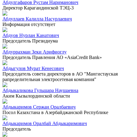
Абдулгафаров Рустам Нариманович
Директор Карагандинской ТЭЦ-3
Абдуллаев Калилла Насурлаевич
Информация отсутствует
Абдуов Нурлан Канатович
Председатель Президиума
Абдуррахман Зеки Арифиоглу
Председатель Правления АО «AsiaCredit Bank»
Абдыгулов Мурат Кенесович
Председатель совета директоров в АО "Мангистауская
рапределительная электросетевая компания"
Абдыкаликова Гульшара Наушаевна
Аким Кызылординской области
Абдыкаримов Сержан Оралбаевич
Посол Казахстана в Азербайджанской Республике
Абдыкаримов Оралбай Абдыкаримович
Председатель