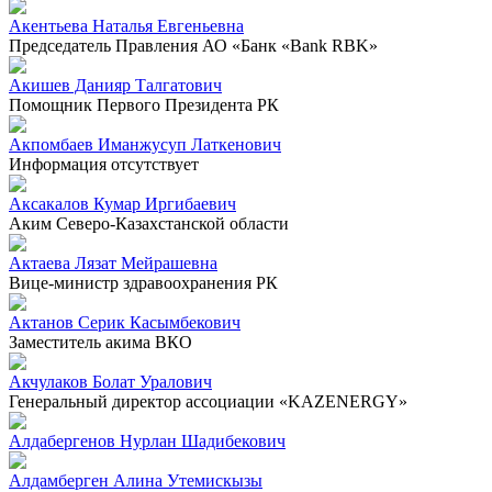
Акентьева Наталья Евгеньевна
Председатель Правления АО «Банк «Bank RBK»
Акишев Данияр Талгатович
Помощник Первого Президента РК
Акпомбаев Иманжусуп Латкенович
Информация отсутствует
Аксакалов Кумар Иргибаевич
Аким Северо-Казахстанской области
Актаева Лязат Мейрашевна
Вице-министр здравоохранения РК
Актанов Серик Касымбекович
Заместитель акима ВКО
Акчулаков Болат Уралович
Генеральный директор ассоциации «KAZENERGY»
Алдабергенов Нурлан Шадибекович
Алдамберген Алина Утемискызы