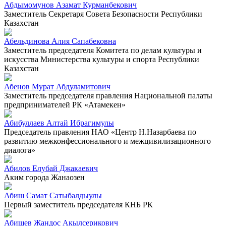
Абдымомунов Азамат Курманбекович
Заместитель Секретаря Совета Безопасности Республики
Казахстан
Абельдинова Алия Сапабековна
Заместитель председателя Комитета по делам культуры и
искусства Министерства культуры и спорта Республики
Казахстан
Абенов Мурат Абдуламитович
Заместитель председателя правления Национальной палаты
предпринимателей РК «Атамекен»
Абибуллаев Алтай Ибрагимулы
Председатель правления НАО «Центр Н.Назарбаева по
развитию межконфессионального и межцивилизационного
диалога»
Абилов Елубай Джакаевич
Аким города Жанаозен
Абиш Самат Сатыбалдыулы
Первый заместитель председателя КНБ РК
Абишев Жандос Акылсерикович