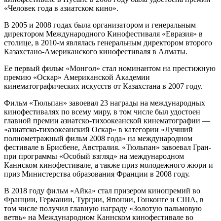
«Человек года в азиатском кино».
В 2005 и 2008 годах была организатором и генеральным
директором Международного Кинофестиваля «Евразия» в
столице, в 2010-м являлась генеральным директором второго
Казахстано-Американского кинофестиваля в Алматы.
Ее первый фильм «Монгол» стал номинантом на престижную
премию «Оскар» Американской Академии
кинематографических искусств от Казахстана в 2007 году.
Фильм «Тюльпан» завоевал 23 награды на международных
кинофестивалях по всему миру, в том числе был удостоен
главной премии азиатско-тихоокеанской кинематографии —
«азиатско-тихоокеанский Оскар» в категории «Лучший
полнометражный фильм 2008 года» на международном
фестивале в Брисбене, Австралия. «Тюльпан» завоевал Гран-
при программы «Особый взгляд» на международном
Каннском кинофестивале, а также приз молодежного жюри и
приз Министерства образования Франции в 2008 году.
В 2018 году фильм «Айка» стал призером кинопремий во
Франции, Германии, Турции, Японии, Гонконге и США, в
том числе получил главную награду «Золотую пальмовую
ветвь» на Международном Каннском кинофестивале во