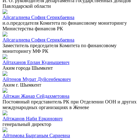
И. О. руководителя департамента государственных доходов
Павлодарской области
Айсагалиева София Серикбаевна
и.о.председателя Комитета по финансовому мониторингу
Министерства финансов РК
Айсагалиева София Серикбаевна
Заместитель председателя Комитета по финансовому
мониторингу МФ РК
Айтаханов Ерлан Куанышевич
Аким города Шымкент
Айтенов Мурат Дуйсенбекович
Аким г. Шымкент
Айтжан Жанар Сейдахметовна
Постоянный представитель РК при Отделении ООН и других
международных организациях в Женеве
Айтжанов Наби Еркинович
генеральный директор
Айтимова Бырганым Сариевна