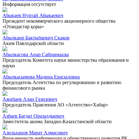
Информация отсутствует
Абыкаев Нуртай Абыкаевич
Президент некоммерческого акционерного общества
«Отандастар қоры»
Абылкаир Бактыбаевич Скаков
Аким Павлодарской области
Абылкасова Анар Сайранкызы
Председатель Комитета науки министерства образования и
науки
Абылкасымова Мадина Ерасыловна
Председатель Агентства по регулированию и развитию
финансового рынка
Ажибаев Алан Газизович
Председатель Правления АО «Агентство«Хабар»
Азбаев Багдат Оразалдыевич
Заместитель акима Западно-Казахстанской области
Азильханов Марат Алмасович
Вице-министр информации и общественного развития РК