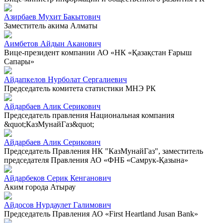
Азирбаев Мухит Бакытович
Заместитель акима Алматы
Аимбетов Айдын Аканович
Вице-президент компании АО «НК «Қазақстан Ғарыш
Сапары»
Айдапкелов Нурболат Сергалиевич
Председатель комитета статистики МНЭ РК
Айдарбаев Алик Серикович
Председатель правления Национальная компания
&quot;КазМунайГаз&quot;
Айдарбаев Алик Серикович
Председатель Правления НК "КазМунайГаз", заместитель
председателя Правления АО «ФНБ «Самрук-Қазына»
Айдарбеков Серик Кенганович
Аким города Атырау
Айдосов Нурдаулет Галимович
Председатель Правления АО «First Heartland Jusan Bank»