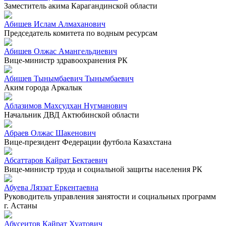
Заместитель акима Карагандинской области
Абишев Ислам Алмаханович
Председатель комитета по водным ресурсам
Абишев Олжас Амангельдиевич
Вице-министр здравоохранения РК
Абишев Тынымбаевич Тынымбаевич
Аким города Аркалык
Аблазимов Махсудхан Нугманович
Начальник ДВД Актюбинской области
Абраев Олжас Шакенович
Вице-президент Федерации футбола Казахстана
Абсаттаров Кайрат Бектаевич
Вице-министр труда и социальной защиты населения РК
Абуева Ляззат Еркентаевна
Руководитель управления занятости и социальных программ
г. Астаны
Абусеитов Кайрат Хуатович