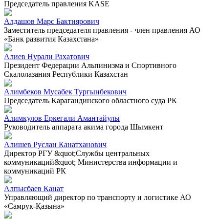
Председатель правления KASE
Алдашов Марс Бактиярович
Заместитель председателя правления - член правления АО
«Банк развития Казахстана»
Алиев Нурали Рахатович
Президент Федерации Альпинизма и Спортивного
Скалолазания Республики Казахстан
Алимбеков Мусабек Тургынбекович
Председатель Карагандинского областного суда РК
Алимкулов Еркегали Амантайулы
Руководитель аппарата акима города Шымкент
Алишев Руслан Канатханович
Директор РГУ &quot;Службы центральных
коммуникаций&quot; Министерства информации и
коммуникаций РК
Алпысбаев Канат
Управляющий директор по транспорту и логистике АО
«Самрук-Қазына»