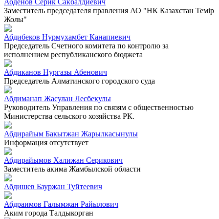
Абденов Серик Сакбалдиевич
Заместитель председателя правления АО "НК Казахстан Темiр
Жолы"
Абдибеков Нурмухамбет Канапиевич
Председатель Счетного комитета по контролю за
исполнением республиканского бюджета
Абдиканов Нургазы Абенович
Председатель Алматинского городского суда
Абдиманап Жасулан Лесбекулы
Руководитель Управления по связям с общественностью
Министерства сельского хозяйства РК.
Абдирайым Бакытжан Жарылкасынулы
Информация отсутствует
Абдирайымов Халижан Серикович
Заместитель акима Жамбылской области
Абдишев Бауржан Туйтеевич
Абдраимов Галымжан Райылович
Аким города Талдыкорган