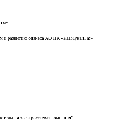
аты»
иям и развитию бизнеса АО НК «КазМунайГаз»
лительная электросетевая компания"