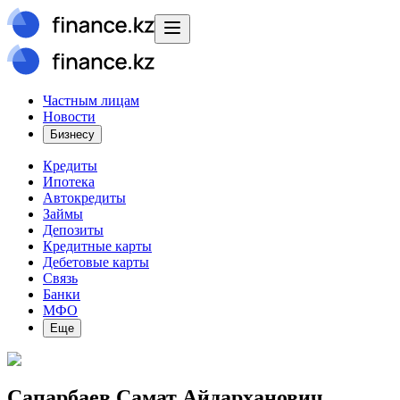
Частным лицам
Новости
Бизнесу
Кредиты
Ипотека
Автокредиты
Займы
Депозиты
Кредитные карты
Дебетовые карты
Связь
Банки
МФО
Еще
Сапарбаев Самат Айдарханович