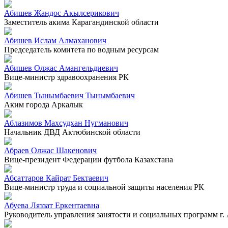
Абишев Жандос Акылсерикович
Заместитель акима Карагандинской области
Абишев Ислам Алмаханович
Председатель комитета по водным ресурсам
Абишев Олжас Амангельдиевич
Вице-министр здравоохранения РК
Абишев Тынымбаевич Тынымбаевич
Аким города Аркалык
Аблазимов Махсудхан Нугманович
Начальник ДВД Актюбинской области
Абраев Олжас Шакенович
Вице-президент Федерации футбола Казахстана
Абсаттаров Кайрат Бектаевич
Вице-министр труда и социальной защиты населения РК
Абуева Ляззат Еркентаевна
Руководитель управления занятости и социальных программ г.