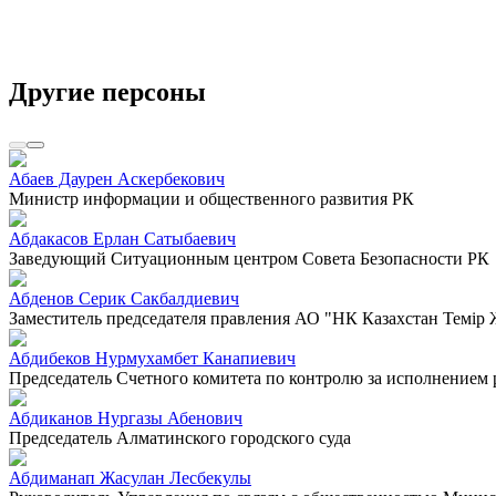
Другие персоны
Абаев Даурен Аскербекович
Министр информации и общественного развития РК
Абдакасов Ерлан Сатыбаевич
Заведующий Ситуационным центром Совета Безопасности РК
Абденов Серик Сакбалдиевич
Заместитель председателя правления АО "НК Казахстан Темiр
Абдибеков Нурмухамбет Канапиевич
Председатель Счетного комитета по контролю за исполнением
Абдиканов Нургазы Абенович
Председатель Алматинского городского суда
Абдиманап Жасулан Лесбекулы