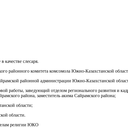
в качестве слесаря.
кого районного комитета комсомола Южно-Казахстанской област
айрамской районной администрации Южно-Казахстанской облас
ой работы, заведующий отделом регионального развития и кадр
айрамского района, заместитель акима Сайрамского района;
анской области;
кой области.
о делам религии ЮКО