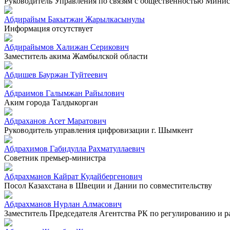
Руководитель Управления по связям с общественностью Минист
Абдирайым Бакытжан Жарылкасынулы
Информация отсутствует
Абдирайымов Халижан Серикович
Заместитель акима Жамбылской области
Абдишев Бауржан Туйтеевич
Абдраимов Галымжан Райылович
Аким города Талдыкорган
Абдраханов Асет Маратович
Руководитель управления цифровизации г. Шымкент
Абдрахимов Габидулла Рахматуллаевич
Советник премьер-министра
Абдрахманов Кайрат Кудайбергенович
Посол Казахстана в Швеции и Дании по совместительству
Абдрахманов Нурлан Алмасович
Заместитель Председателя Агентства РК по регулированию и 