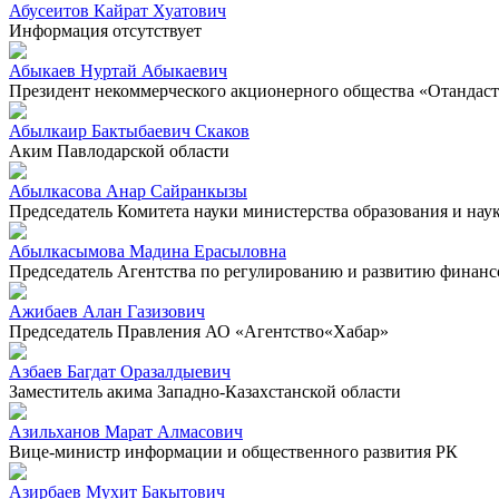
Абусеитов Кайрат Хуатович
Информация отсутствует
Абыкаев Нуртай Абыкаевич
Президент некоммерческого акционерного общества «Отандас
Абылкаир Бактыбаевич Скаков
Аким Павлодарской области
Абылкасова Анар Сайранкызы
Председатель Комитета науки министерства образования и нау
Абылкасымова Мадина Ерасыловна
Председатель Агентства по регулированию и развитию финанс
Ажибаев Алан Газизович
Председатель Правления АО «Агентство«Хабар»
Азбаев Багдат Оразалдыевич
Заместитель акима Западно-Казахстанской области
Азильханов Марат Алмасович
Вице-министр информации и общественного развития РК
Азирбаев Мухит Бакытович