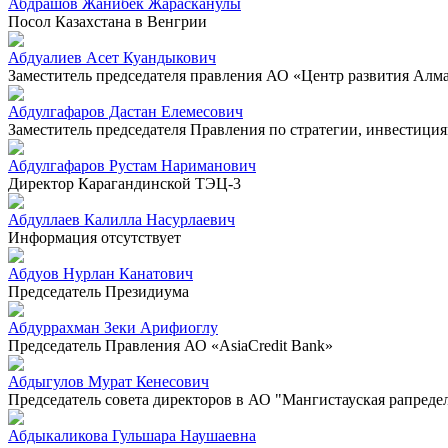
Абдрашов Жанибек Жарасканулы
Посол Казахстана в Венгрии
Абдуалиев Асет Куандыкович
Заместитель председателя правления АО «Центр развития Алм
Абдулгафаров Дастан Елемесович
Заместитель председателя Правления по стратегии, инвестиц
Абдулгафаров Рустам Нариманович
Директор Карагандинской ТЭЦ-3
Абдуллаев Калилла Насурлаевич
Информация отсутствует
Абдуов Нурлан Канатович
Председатель Президиума
Абдуррахман Зеки Арифиоглу
Председатель Правления АО «AsiaCredit Bank»
Абдыгулов Мурат Кенесович
Председатель совета директоров в АО "Мангистауская рапреде
Абдыкаликова Гульшара Наушаевна