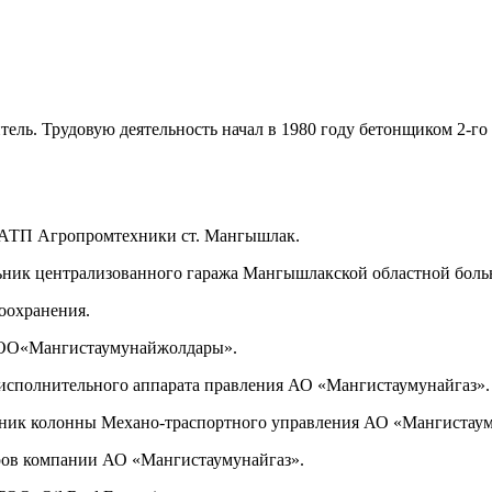
ель. Трудовую деятельность начал в 1980 году бетонщиком 2-го
 АТП Агропромтехники ст. Мангышлак.
льник централизованного гаража Мангышлакской областной бол
оохранения.
ТОО«Мангистаумунайжолдары».
исполнительного аппарата правления АО «Мангистаумунайгаз».
ник колонны Механо-траспортного управления АО «Мангистаум
ров компании АО «Мангистаумунайгаз».