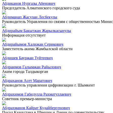
Абдиканов Нургазы Абенович
Председатель Алматинского городского суда
Абдиманап Жасулан Лесбекулы
Руководитель Управления по связям с общественностью Минист
Абдирайым Бакытжан Жарылкасынулы
Информация отсутствует
Абдирайымов Халижан Серикович
Заместитель акима Жамбылской области
Абдишев Бауржан Туйтеевич
Абдраимов Галымжан Райылович
Аким города Талдыкорган
Абдраханов Асет Маратович
Руководитель управления цифровизации г. Шымкент
Абдрахимов Габидулла Рахматуллаевич
Советник премьер-министра
Абдрахманов Кайрат Кудайбергенович
Посол Казахстана в Швеции и Дании по совместительству