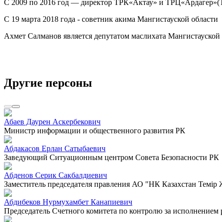
С 2009 по 2016 год — директор ТРК«Актау» и ТРЦ«Ардагер»(ТО
С 19 марта 2018 года - советник акима Мангистауской области
Ахмет Салманов является депутатом маслихата Мангистауской 
Другие персоны
Абаев Даурен Аскербекович
Министр информации и общественного развития РК
Абдакасов Ерлан Сатыбаевич
Заведующий Ситуационным центром Совета Безопасности РК
Абденов Серик Сакбалдиевич
Заместитель председателя правления АО "НК Казахстан Темiр
Абдибеков Нурмухамбет Канапиевич
Председатель Счетного комитета по контролю за исполнением