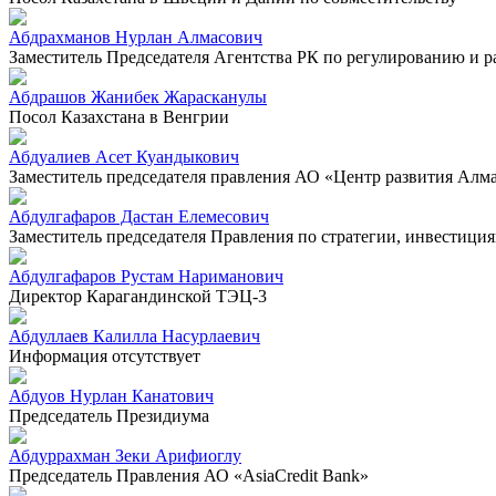
Абдрахманов Нурлан Алмасович
Заместитель Председателя Агентства РК по регулированию и 
Абдрашов Жанибек Жарасканулы
Посол Казахстана в Венгрии
Абдуалиев Асет Куандыкович
Заместитель председателя правления АО «Центр развития Алм
Абдулгафаров Дастан Елемесович
Заместитель председателя Правления по стратегии, инвестиц
Абдулгафаров Рустам Нариманович
Директор Карагандинской ТЭЦ-3
Абдуллаев Калилла Насурлаевич
Информация отсутствует
Абдуов Нурлан Канатович
Председатель Президиума
Абдуррахман Зеки Арифиоглу
Председатель Правления АО «AsiaCredit Bank»