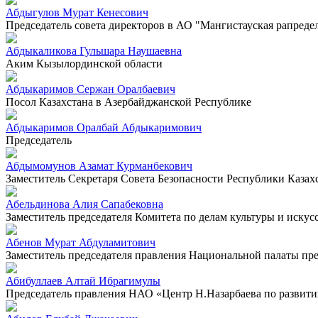
Абдыгулов Мурат Кенесович
Председатель совета директоров в АО "Мангистауская рапреде
Абдыкаликова Гульшара Наушаевна
Аким Кызылординской области
Абдыкаримов Сержан Оралбаевич
Посол Казахстана в Азербайджанской Республике
Абдыкаримов Оралбай Абдыкаримович
Председатель
Абдымомунов Азамат Курманбекович
Заместитель Секретаря Совета Безопасности Республики Казах
Абельдинова Алия Сапабековна
Заместитель председателя Комитета по делам культуры и искус
Абенов Мурат Абдуламитович
Заместитель председателя правления Национальной палаты п
Абибуллаев Алтай Ибрагимулы
Председатель правления НАО «Центр Н.Назарбаева по развит