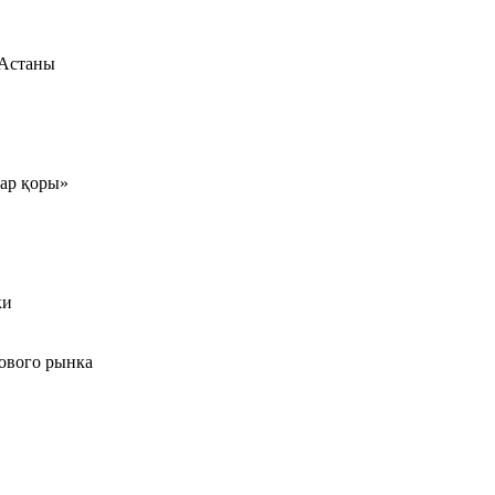
 Астаны
тар қоры»
ки
ового рынка