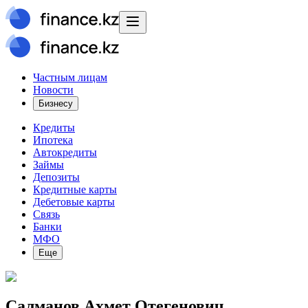
Частным лицам
Новости
Бизнесу
Кредиты
Ипотека
Автокредиты
Займы
Депозиты
Кредитные карты
Дебетовые карты
Связь
Банки
МФО
Еще
Салманов Ахмет Отегенович