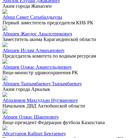
Абилов Елубай Джакаевич
Аким города Жанаозен
Абиш Самат Сатыбалдыулы
Первый заместитель председателя КНБ РК
Абишев Жандос Акылсерикович
Заместитель акима Карагандинской области
Абишев Ислам Алмаханович
Председатель комитета по водным ресурсам
Абишев Олжас Амангельдиевич
Вице-министр здравоохранения РК
Абишев Тынымбаевич Тынымбаевич
Аким города Аркалык
Аблазимов Махсудхан Нугманович
Начальник ДВД Актюбинской области
Абраев Олжас Шакенович
Вице-президент Федерации футбола Казахстана
Абсаттаров Кайрат Бектаевич