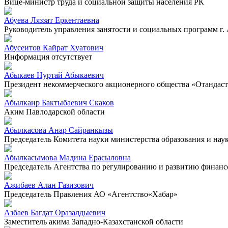
Вице-министр труда и социальной защиты населения РК
Абуева Ляззат Еркентаевна
Руководитель управления занятости и социальных программ г.
Абусеитов Кайрат Хуатович
Информация отсутствует
Абыкаев Нуртай Абыкаевич
Президент некоммерческого акционерного общества «Отандас
Абылкаир Бактыбаевич Скаков
Аким Павлодарской области
Абылкасова Анар Сайранкызы
Председатель Комитета науки министерства образования и нау
Абылкасымова Мадина Ерасыловна
Председатель Агентства по регулированию и развитию финанс
Ажибаев Алан Газизович
Председатель Правления АО «Агентство«Хабар»
Азбаев Багдат Оразалдыевич
Заместитель акима Западно-Казахстанской области