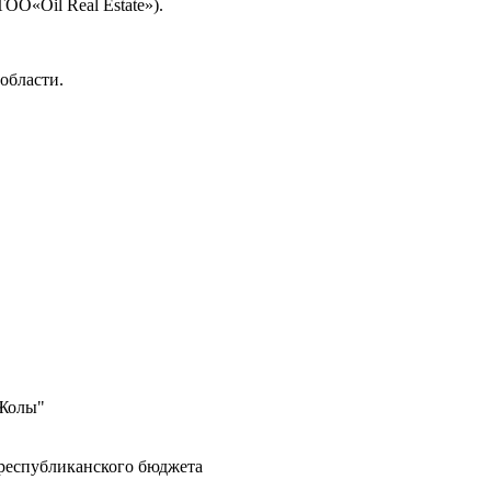
О«Oil Real Estate»).
области.
 Жолы"
 республиканского бюджета