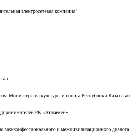
лительная электросетевая компания"
стан
ства Министерства культуры и спорта Республики Казахстан
редпринимателей РК «Атамекен»
ию межконфессионального и межцивилизационного диалога»