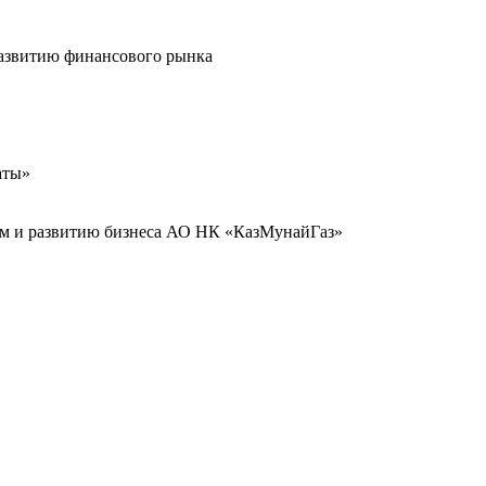
развитию финансового рынка
аты»
иям и развитию бизнеса АО НК «КазМунайГаз»