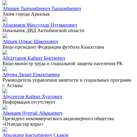
Абишев Тынымбаевич Тынымбаевич
Аким города Аркалык
Аблазимов Махсудхан Нугманович
Начальник ДВД Актюбинской области
Абраев Олжас Шакенович
Вице-президент Федерации футбола Казахстана
Абсаттаров Кайрат Бектаевич
Вице-министр труда и социальной защиты населения РК
Абуева Ляззат Еркентаевна
Руководитель управления занятости и социальных программ
г. Астаны
Абусеитов Кайрат Хуатович
Информация отсутствует
Абыкаев Нуртай Абыкаевич
Президент некоммерческого акционерного общества
«Отандастар қоры»
Абылкаир Бактыбаевич Скаков