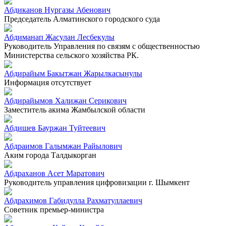
Абдиканов Нургазы Абенович
Председатель Алматинского городского суда
Абдиманап Жасулан Лесбекулы
Руководитель Управления по связям с общественностью
Министерства сельского хозяйства РК.
Абдирайым Бакытжан Жарылкасынулы
Информация отсутствует
Абдирайымов Халижан Серикович
Заместитель акима Жамбылской области
Абдишев Бауржан Туйтеевич
Абдраимов Галымжан Райылович
Аким города Талдыкорган
Абдраханов Асет Маратович
Руководитель управления цифровизации г. Шымкент
Абдрахимов Габидулла Рахматуллаевич
Советник премьер-министра