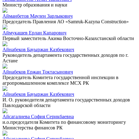
Министр образования и науки
Айманбетов Маулен Зарлыкович
Председатель Правления АО «Samruk-Kazyna Construction»
Аймукашев Ерлан Капарович
Первый заместитель Акима Восточно-Казахстанской области
Айнабеков Бауыржан Казбекович
Руководитель департамента государственных доходов по г.
Астане
Айнабеков Ержан Токтасынович
Председатель Комитета государственной инспекции в
агропромышленном комплексе МСХ РК
Айнабеков Бауыржан Казбекович
И. О. руководителя департамента государственных доходов
Павлодарской области
Айсагалиева София Серикбаевна
и.о.председателя Комитета по финансовому мониторингу
Министерства финансов РК
Айсагалиева София Серикбаевна