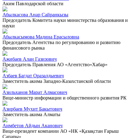
Аким Павлодарской области
Абылкасова Анар Сайранкызы
Председатель Комитета науки министерства образования и
науки
Абылкасымова Мадина Ерасыловна
Председатель Агентства по регулированию и развитию
финансового рынка
Ажибаев Алан Газизович
Председатель Правления АО «Агентство«Хабар»
Азбаев Багдат Оразалдыевич
Заместитель акима Западно-Казахстанской области
Азильханов Марат Алмасович
Вице-министр информации и общественного развития РК
Азирбаев Мухит Бакытович
Заместитель акима Алматы
Аимбетов Айдын Аканович
Вице-президент компании АО «НК «Қазақстан Ғарыш
Сапары»