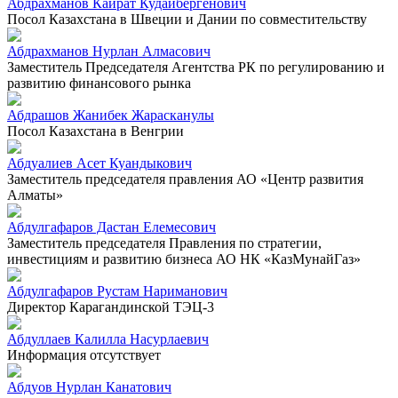
Абдрахманов Кайрат Кудайбергенович
Посол Казахстана в Швеции и Дании по совместительству
Абдрахманов Нурлан Алмасович
Заместитель Председателя Агентства РК по регулированию и
развитию финансового рынка
Абдрашов Жанибек Жарасканулы
Посол Казахстана в Венгрии
Абдуалиев Асет Куандыкович
Заместитель председателя правления АО «Центр развития
Алматы»
Абдулгафаров Дастан Елемесович
Заместитель председателя Правления по стратегии,
инвестициям и развитию бизнеса АО НК «КазМунайГаз»
Абдулгафаров Рустам Нариманович
Директор Карагандинской ТЭЦ-3
Абдуллаев Калилла Насурлаевич
Информация отсутствует
Абдуов Нурлан Канатович