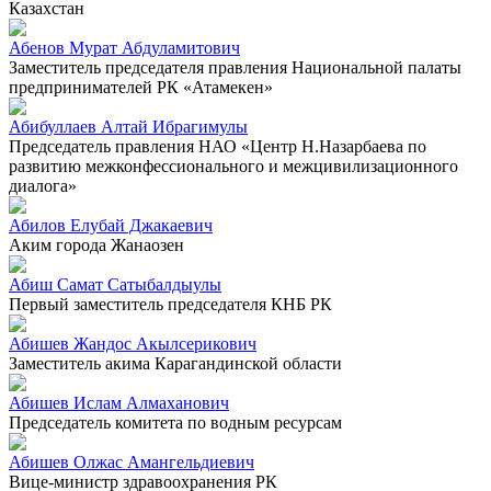
Казахстан
Абенов Мурат Абдуламитович
Заместитель председателя правления Национальной палаты
предпринимателей РК «Атамекен»
Абибуллаев Алтай Ибрагимулы
Председатель правления НАО «Центр Н.Назарбаева по
развитию межконфессионального и межцивилизационного
диалога»
Абилов Елубай Джакаевич
Аким города Жанаозен
Абиш Самат Сатыбалдыулы
Первый заместитель председателя КНБ РК
Абишев Жандос Акылсерикович
Заместитель акима Карагандинской области
Абишев Ислам Алмаханович
Председатель комитета по водным ресурсам
Абишев Олжас Амангельдиевич
Вице-министр здравоохранения РК