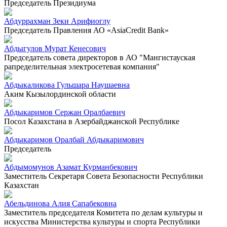
Председатель Президиума
Абдуррахман Зеки Арифиоглу
Председатель Правления АО «AsiaCredit Bank»
Абдыгулов Мурат Кенесович
Председатель совета директоров в АО "Мангистауская
рапределительная электросетевая компания"
Абдыкаликова Гульшара Наушаевна
Аким Кызылординской области
Абдыкаримов Сержан Оралбаевич
Посол Казахстана в Азербайджанской Республике
Абдыкаримов Оралбай Абдыкаримович
Председатель
Абдымомунов Азамат Курманбекович
Заместитель Секретаря Совета Безопасности Республики
Казахстан
Абельдинова Алия Сапабековна
Заместитель председателя Комитета по делам культуры и
искусства Министерства культуры и спорта Республики