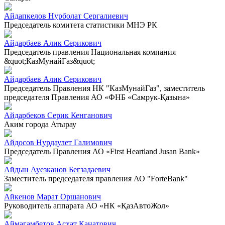
Айдапкелов Нурболат Сергалиевич
Председатель комитета статистики МНЭ РК
Айдарбаев Алик Серикович
Председатель правления Национальная компания
&quot;КазМунайГаз&quot;
Айдарбаев Алик Серикович
Председатель Правления НК "КазМунайГаз", заместитель
председателя Правления АО «ФНБ «Самрук-Қазына»
Айдарбеков Серик Кенганович
Аким города Атырау
Айдосов Нурдаулет Галимович
Председатель Правления АО «First Heartland Jusan Bank»
Айдын Ауезканов Бегзадаевич
Заместитель председателя правления АО "ForteBank"
Айкенов Марат Оршанович
Руководитель аппарата АО «НК «ҚазАвтоЖол»
Аймагамбетов Асхат Канатович