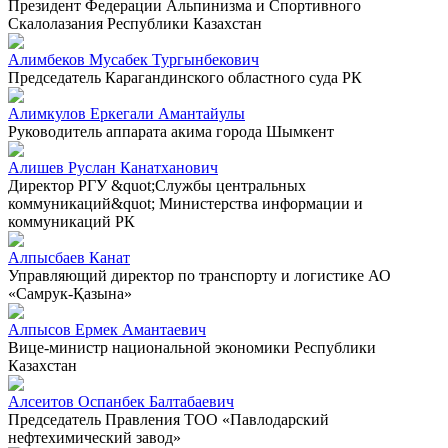
Президент Федерации Альпинизма и Спортивного
Скалолазания Республики Казахстан
Алимбеков Мусабек Тургынбекович
Председатель Карагандинского областного суда РК
Алимкулов Еркегали Амантайулы
Руководитель аппарата акима города Шымкент
Алишев Руслан Канатханович
Директор РГУ &quot;Службы центральных
коммуникаций&quot; Министерства информации и
коммуникаций РК
Алпысбаев Канат
Управляющий директор по транспорту и логистике АО
«Самрук-Қазына»
Алпысов Ермек Амантаевич
Вице-министр национальной экономики Республики
Казахстан
Алсеитов Оспанбек Балтабаевич
Председатель Правления ТОО «Павлодарский
нефтехимический завод»