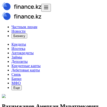
Частным лицам
Новости
Бизнесу
Кредиты
Ипотека
Автокредиты
Займы
Депозиты
Кредитные карты
Дебетовые карты
Связь
Банки
МФО
Еще
Рахимжанов Амерхан Муратпекович