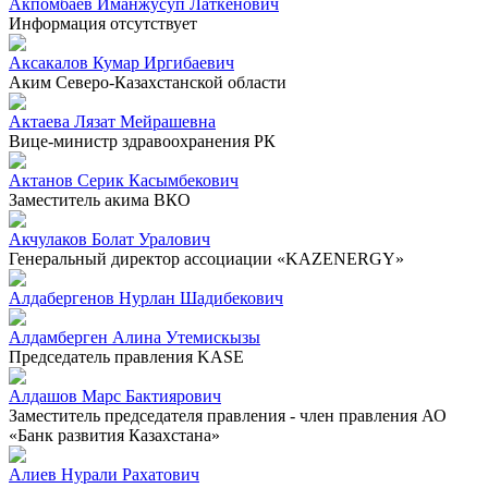
Акпомбаев Иманжусуп Латкенович
Информация отсутствует
Аксакалов Кумар Иргибаевич
Аким Северо-Казахстанской области
Актаева Лязат Мейрашевна
Вице-министр здравоохранения РК
Актанов Серик Касымбекович
Заместитель акима ВКО
Акчулаков Болат Уралович
Генеральный директор ассоциации «KAZENERGY»
Алдабергенов Нурлан Шадибекович
Алдамберген Алина Утемискызы
Председатель правления KASE
Алдашов Марс Бактиярович
Заместитель председателя правления - член правления АО
«Банк развития Казахстана»
Алиев Нурали Рахатович