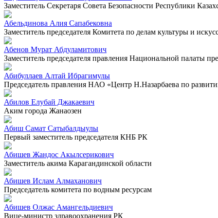
Заместитель Секретаря Совета Безопасности Республики Казах
Абельдинова Алия Сапабековна
Заместитель председателя Комитета по делам культуры и искус
Абенов Мурат Абдуламитович
Заместитель председателя правления Национальной палаты п
Абибуллаев Алтай Ибрагимулы
Председатель правления НАО «Центр Н.Назарбаева по развит
Абилов Елубай Джакаевич
Аким города Жанаозен
Абиш Самат Сатыбалдыулы
Первый заместитель председателя КНБ РК
Абишев Жандос Акылсерикович
Заместитель акима Карагандинской области
Абишев Ислам Алмаханович
Председатель комитета по водным ресурсам
Абишев Олжас Амангельдиевич
Вице-министр здравоохранения РК