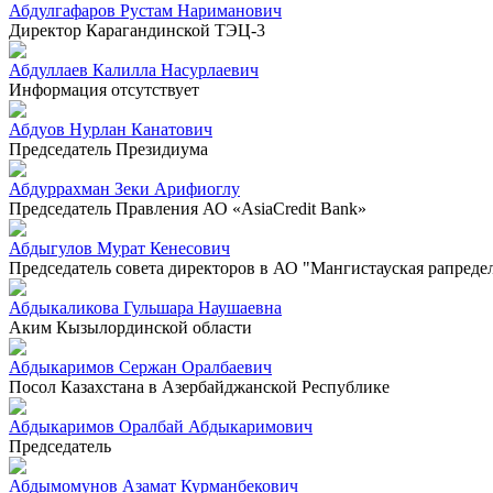
Абдулгафаров Рустам Нариманович
Директор Карагандинской ТЭЦ-3
Абдуллаев Калилла Насурлаевич
Информация отсутствует
Абдуов Нурлан Канатович
Председатель Президиума
Абдуррахман Зеки Арифиоглу
Председатель Правления АО «AsiaCredit Bank»
Абдыгулов Мурат Кенесович
Председатель совета директоров в АО "Мангистауская рапреде
Абдыкаликова Гульшара Наушаевна
Аким Кызылординской области
Абдыкаримов Сержан Оралбаевич
Посол Казахстана в Азербайджанской Республике
Абдыкаримов Оралбай Абдыкаримович
Председатель
Абдымомунов Азамат Курманбекович