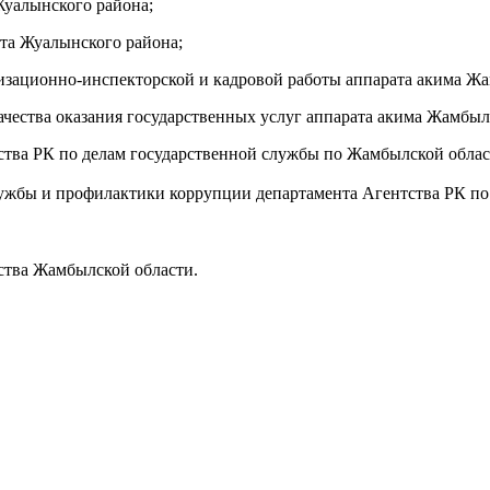
Жуалынского района;
ата Жуалынского района;
анизационно-инспекторской и кадровой работы аппарата акима Ж
ачества оказания государственных услуг аппарата акима Жамбыл
тства РК по делам государственной службы по Жамбылской облас
службы и профилактики коррупции департамента Агентства РК п
йства Жамбылской области.