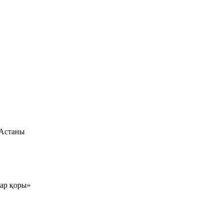
 Астаны
тар қоры»