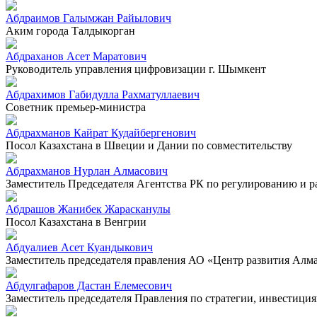
Абдраимов Галымжан Райылович
Аким города Талдыкорган
Абдраханов Асет Маратович
Руководитель управления цифровизации г. Шымкент
Абдрахимов Габидулла Рахматуллаевич
Советник премьер-министра
Абдрахманов Кайрат Кудайбергенович
Посол Казахстана в Швеции и Дании по совместительству
Абдрахманов Нурлан Алмасович
Заместитель Председателя Агентства РК по регулированию и 
Абдрашов Жанибек Жарасканулы
Посол Казахстана в Венгрии
Абдуалиев Асет Куандыкович
Заместитель председателя правления АО «Центр развития Алм
Абдулгафаров Дастан Елемесович
Заместитель председателя Правления по стратегии, инвестиц