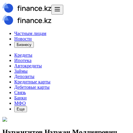
Частным лицам
Новости
Бизнесу
Кредиты
Ипотека
Автокредиты
Займы
Депозиты
Кредитные карты
Дебетовые карты
Связь
Банки
МФО
Еще
Нуржигитов Нуржан Молдиярович