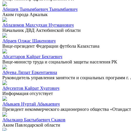
Абишев Тынымбаевич Тынымбаевич
Аким города Аркалык
Аблазимов Махсудхан Нугманович
Начальник ДВД Актюбинской области
Абраев Олжас Шакенович
Вице-президент Федерации футбола Казахстана
Абсаттаров Кайрат Бектаевич
Вице-министр труда и социальной защиты населения РК
Абуева Ляззат Еркентаевна
Руководитель управления занятости и социальных программ г.
Абусеитов Кайрат Хуатович
Информация отсутствует
Абыкаев Нуртай Абыкаевич
Президент некоммерческого акционерного общества «Отандас
Абылкаир Бактыбаевич Скаков
Аким Павлодарской области