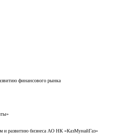
развитию финансового рынка
аты»
иям и развитию бизнеса АО НК «КазМунайГаз»