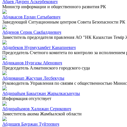
Абаев Даурен Аскербекович
Министр информации и общественного развития РК
Абдакасов Ерлан Сатыбаевич
Заведующий Ситуационным центром Совета Безопасности РК
Абденов Серик Сакбалдиевич
Заместитель председателя правления АО "НК Казахстан Темiр
Абдибеков Нурмухамбет Канапиевич
Председатель Счетного комитета по контролю за исполнением
Абдиканов Нургазы Абенович
Председатель Алматинского городского суда
Абдиманап Жасулан Лесбекулы
Руководитель Управления по связям с общественностью Минист
Абдирайым Бакытжан Жарылкасынулы
Информация отсутствует
Абдирайымов Халижан Серикович
Заместитель акима Жамбылской области
Абдишев Бауржан Туйтеевич