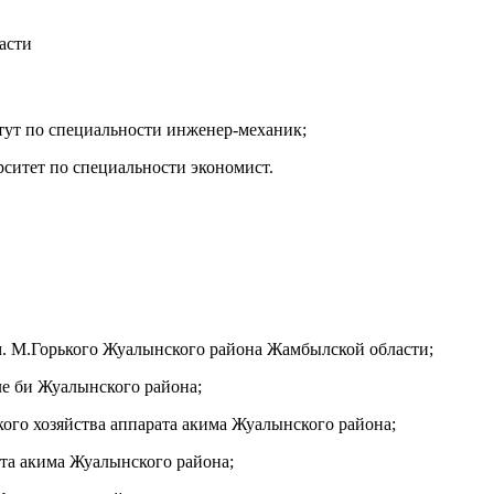
асти
тут по специальности инженер-механик;
ситет по специальности экономист.
им. М.Горького Жуалынского района Жамбылской области;
ле би Жуалынского района;
кого хозяйства аппарата акима Жуалынского района;
ата акима Жуалынского района;