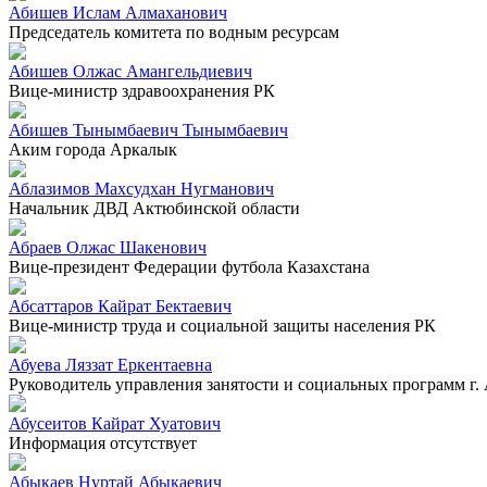
Абишев Ислам Алмаханович
Председатель комитета по водным ресурсам
Абишев Олжас Амангельдиевич
Вице-министр здравоохранения РК
Абишев Тынымбаевич Тынымбаевич
Аким города Аркалык
Аблазимов Махсудхан Нугманович
Начальник ДВД Актюбинской области
Абраев Олжас Шакенович
Вице-президент Федерации футбола Казахстана
Абсаттаров Кайрат Бектаевич
Вице-министр труда и социальной защиты населения РК
Абуева Ляззат Еркентаевна
Руководитель управления занятости и социальных программ г.
Абусеитов Кайрат Хуатович
Информация отсутствует
Абыкаев Нуртай Абыкаевич