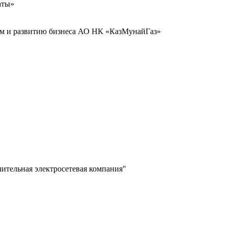
аты»
иям и развитию бизнеса АО НК «КазМунайГаз»
лительная электросетевая компания"