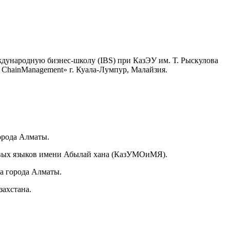
ждународную бизнес-школу (IBS) при КазЭУ им. Т. Рыскулова
 ChainManagement» г. Куала-Лумпур, Малайзия.
орода Алматы.
ровых языков имени Абылай хана (КазУМОиМЯ).
ма города Алматы.
захстана.