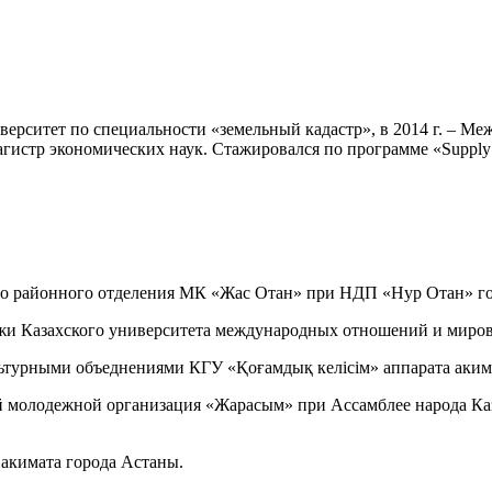
рситет по специальности «земельный кадастр», в 2014 г. – Ме
агистр экономических наук. Стажировался по программе «Supply
ого районного отделения МК «Жас Отан» при НДП «Нур Отан» г
одежи Казахского университета международных отношений и ми
культурными объеднениями КГУ «Қоғамдық келісім» аппарата аки
ой молодежной организация «Жарасым» при Ассамблее народа Ка
 акимата города Астаны.