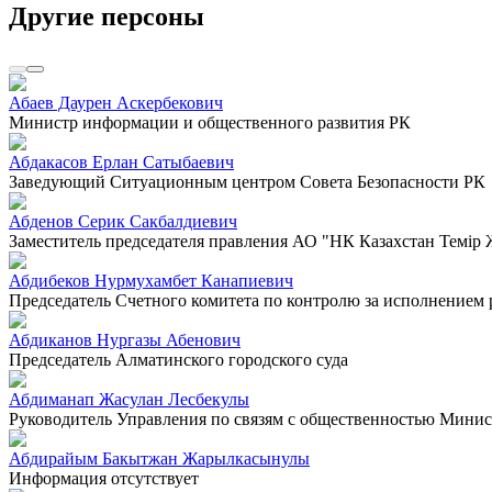
Другие персоны
Абаев Даурен Аскербекович
Министр информации и общественного развития РК
Абдакасов Ерлан Сатыбаевич
Заведующий Ситуационным центром Совета Безопасности РК
Абденов Серик Сакбалдиевич
Заместитель председателя правления АО "НК Казахстан Темiр
Абдибеков Нурмухамбет Канапиевич
Председатель Счетного комитета по контролю за исполнением
Абдиканов Нургазы Абенович
Председатель Алматинского городского суда
Абдиманап Жасулан Лесбекулы
Руководитель Управления по связям с общественностью Минист
Абдирайым Бакытжан Жарылкасынулы
Информация отсутствует