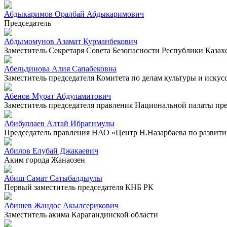
Абдыкаримов Оралбай Абдыкаримович
Председатель
Абдымомунов Азамат Курманбекович
Заместитель Секретаря Совета Безопасности Республики Казах
Абельдинова Алия Сапабековна
Заместитель председателя Комитета по делам культуры и искус
Абенов Мурат Абдуламитович
Заместитель председателя правления Национальной палаты п
Абибуллаев Алтай Ибрагимулы
Председатель правления НАО «Центр Н.Назарбаева по развит
Абилов Елубай Джакаевич
Аким города Жанаозен
Абиш Самат Сатыбалдыулы
Первый заместитель председателя КНБ РК
Абишев Жандос Акылсерикович
Заместитель акима Карагандинской области