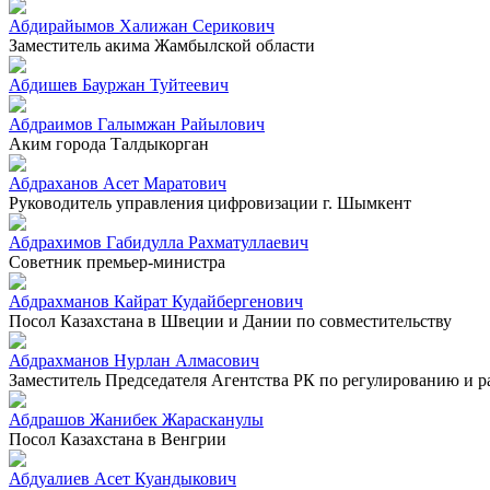
Абдирайымов Халижан Серикович
Заместитель акима Жамбылской области
Абдишев Бауржан Туйтеевич
Абдраимов Галымжан Райылович
Аким города Талдыкорган
Абдраханов Асет Маратович
Руководитель управления цифровизации г. Шымкент
Абдрахимов Габидулла Рахматуллаевич
Советник премьер-министра
Абдрахманов Кайрат Кудайбергенович
Посол Казахстана в Швеции и Дании по совместительству
Абдрахманов Нурлан Алмасович
Заместитель Председателя Агентства РК по регулированию и 
Абдрашов Жанибек Жарасканулы
Посол Казахстана в Венгрии
Абдуалиев Асет Куандыкович