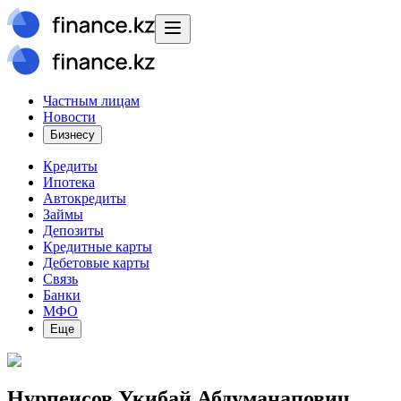
Частным лицам
Новости
Бизнесу
Кредиты
Ипотека
Автокредиты
Займы
Депозиты
Кредитные карты
Дебетовые карты
Связь
Банки
МФО
Еще
Нурпеисов Укибай Абдуманапович