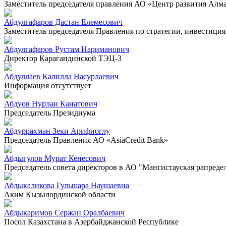
Заместитель председателя правления АО «Центр развития Алм
Абдулгафаров Дастан Елемесович
Заместитель председателя Правления по стратегии, инвестиц
Абдулгафаров Рустам Нариманович
Директор Карагандинской ТЭЦ-3
Абдуллаев Калилла Насурлаевич
Информация отсутствует
Абдуов Нурлан Канатович
Председатель Президиума
Абдуррахман Зеки Арифиоглу
Председатель Правления АО «AsiaCredit Bank»
Абдыгулов Мурат Кенесович
Председатель совета директоров в АО "Мангистауская рапреде
Абдыкаликова Гульшара Наушаевна
Аким Кызылординской области
Абдыкаримов Сержан Оралбаевич
Посол Казахстана в Азербайджанской Республике