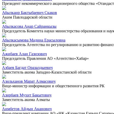
Президент некоммерческого акционерного общества «Отандас
Абылкаир Бактыбаевич Скаков
Аким Павлодарской области
Абылкасова Анар Сайранкызы
Председатель Комитета науки министерства образования и нау
Абылкасымова Мадина Ерасыловна
Председатель Агентства по регулированию и развитию финанс
Ажибаев Алан Газизович
Председатель Правления АО «Агентство«Хабар»
Азбаев Багдат Оразалдыевич
Заместитель акима Западно-Казахстанской области
Азильханов Марат Алмасович
Вице-министр информации и общественного развития РК
Азирбаев Мухит Бакытович
Заместитель акима Алматы
Аимбетов Айдын Аканович
Вице-президент компании АО «НК «Қазақстан Ғарыш Сапары