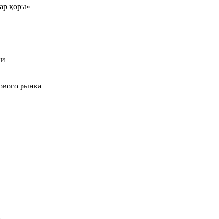
тар қоры»
ки
ового рынка
»