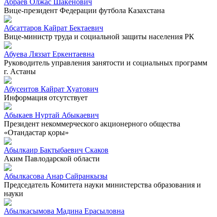
Абраев Олжас Шакенович
Вице-президент Федерации футбола Казахстана
Абсаттаров Кайрат Бектаевич
Вице-министр труда и социальной защиты населения РК
Абуева Ляззат Еркентаевна
Руководитель управления занятости и социальных программ
г. Астаны
Абусеитов Кайрат Хуатович
Информация отсутствует
Абыкаев Нуртай Абыкаевич
Президент некоммерческого акционерного общества
«Отандастар қоры»
Абылкаир Бактыбаевич Скаков
Аким Павлодарской области
Абылкасова Анар Сайранкызы
Председатель Комитета науки министерства образования и
науки
Абылкасымова Мадина Ерасыловна