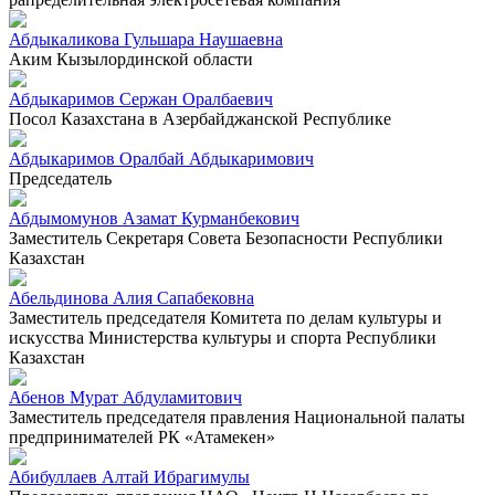
Абдыкаликова Гульшара Наушаевна
Аким Кызылординской области
Абдыкаримов Сержан Оралбаевич
Посол Казахстана в Азербайджанской Республике
Абдыкаримов Оралбай Абдыкаримович
Председатель
Абдымомунов Азамат Курманбекович
Заместитель Секретаря Совета Безопасности Республики
Казахстан
Абельдинова Алия Сапабековна
Заместитель председателя Комитета по делам культуры и
искусства Министерства культуры и спорта Республики
Казахстан
Абенов Мурат Абдуламитович
Заместитель председателя правления Национальной палаты
предпринимателей РК «Атамекен»
Абибуллаев Алтай Ибрагимулы