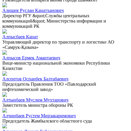
Алишев Руслан Канатханович
Директор РГУ &quot;Службы центральных
коммуникаций&quot; Министерства информации и
коммуникаций РК
Алпысбаев Канат
Управляющий директор по транспорту и логистике АО
«Самрук-Қазына»
Алпысов Ермек Амантаевич
Вице-министр национальной экономики Республики
Казахстан
Алсеитов Оспанбек Балтабаевич
Председатель Правления ТОО «Павлодарский
нефтехимический завод»
Алтынбаев Муслим Мухтарович
Заместитель министра обороны РК
Алчинбаев Рустем Мирзакаримович
Председатель Жамбылского областного суда