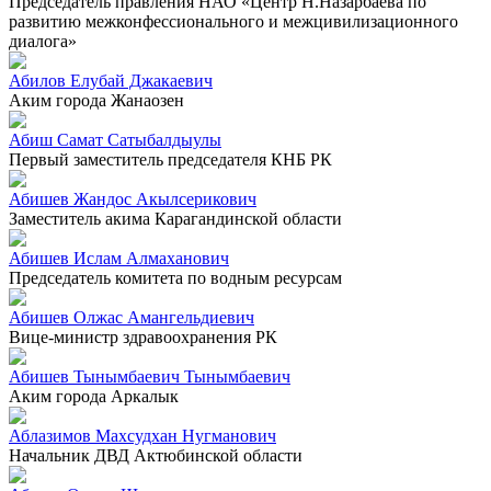
Председатель правления НАО «Центр Н.Назарбаева по
развитию межконфессионального и межцивилизационного
диалога»
Абилов Елубай Джакаевич
Аким города Жанаозен
Абиш Самат Сатыбалдыулы
Первый заместитель председателя КНБ РК
Абишев Жандос Акылсерикович
Заместитель акима Карагандинской области
Абишев Ислам Алмаханович
Председатель комитета по водным ресурсам
Абишев Олжас Амангельдиевич
Вице-министр здравоохранения РК
Абишев Тынымбаевич Тынымбаевич
Аким города Аркалык
Аблазимов Махсудхан Нугманович
Начальник ДВД Актюбинской области