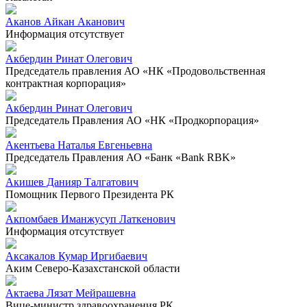
Аканов Айкан Аканович
Информация отсутствует
Акбердин Ринат Олегович
Председатель правления АО «НК «Продовольственная
контрактная корпорация»
Акбердин Ринат Олегович
Председатель Правления АО «НК «Продкорпорация»
Акентьева Наталья Евгеньевна
Председатель Правления АО «Банк «Bank RBK»
Акишев Данияр Талгатович
Помощник Первого Президента РК
Акпомбаев Иманжусуп Латкенович
Информация отсутствует
Аксакалов Кумар Иргибаевич
Аким Северо-Казахстанской области
Актаева Лязат Мейрашевна
Вице-министр здравоохранения РК