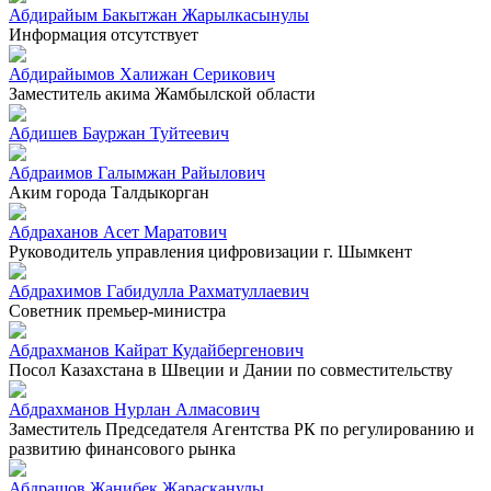
Абдирайым Бакытжан Жарылкасынулы
Информация отсутствует
Абдирайымов Халижан Серикович
Заместитель акима Жамбылской области
Абдишев Бауржан Туйтеевич
Абдраимов Галымжан Райылович
Аким города Талдыкорган
Абдраханов Асет Маратович
Руководитель управления цифровизации г. Шымкент
Абдрахимов Габидулла Рахматуллаевич
Советник премьер-министра
Абдрахманов Кайрат Кудайбергенович
Посол Казахстана в Швеции и Дании по совместительству
Абдрахманов Нурлан Алмасович
Заместитель Председателя Агентства РК по регулированию и
развитию финансового рынка
Абдрашов Жанибек Жарасканулы