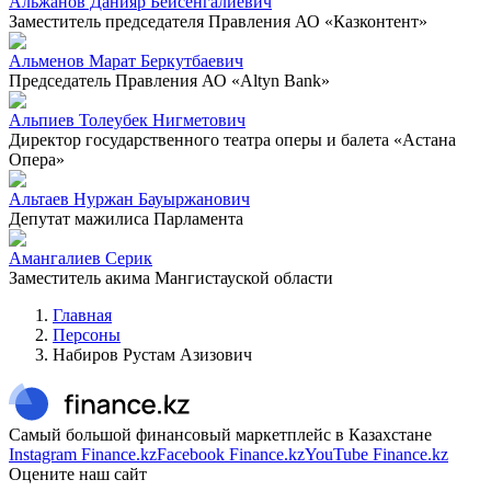
Альжанов Данияр Бейсенгалиевич
Заместитель председателя Правления АО «Казконтент»
Альменов Марат Беркутбаевич
Председатель Правления АО «Altyn Bank»
Альпиев Толеубек Нигметович
Директор государственного театра оперы и балета «Астана
Опера»
Альтаев Нуржан Бауыржанович
Депутат мажилиса Парламента
Амангалиев Серик
Заместитель акима Мангистауской области
Главная
Персоны
Набиров Рустам Азизович
Самый большой финансовый маркетплейс в Казахстане
Instagram Finance.kz
Facebook Finance.kz
YouTube Finance.kz
Оцените наш сайт