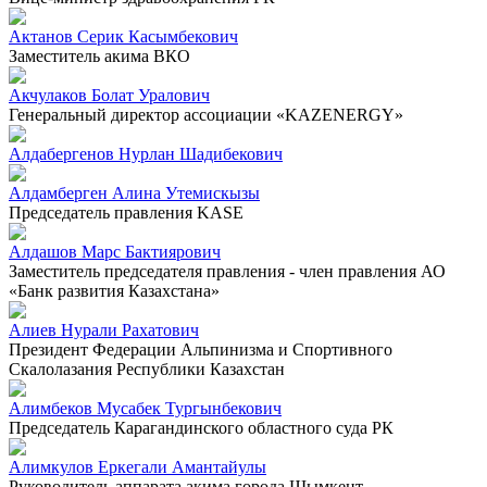
Актанов Серик Касымбекович
Заместитель акима ВКО
Акчулаков Болат Уралович
Генеральный директор ассоциации «KAZENERGY»
Алдабергенов Нурлан Шадибекович
Алдамберген Алина Утемискызы
Председатель правления KASE
Алдашов Марс Бактиярович
Заместитель председателя правления - член правления АО
«Банк развития Казахстана»
Алиев Нурали Рахатович
Президент Федерации Альпинизма и Спортивного
Скалолазания Республики Казахстан
Алимбеков Мусабек Тургынбекович
Председатель Карагандинского областного суда РК
Алимкулов Еркегали Амантайулы
Руководитель аппарата акима города Шымкент