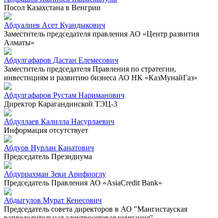
Посол Казахстана в Венгрии
Абдуалиев Асет Куандыкович
Заместитель председателя правления АО «Центр развития
Алматы»
Абдулгафаров Дастан Елемесович
Заместитель председателя Правления по стратегии,
инвестициям и развитию бизнеса АО НК «КазМунайГаз»
Абдулгафаров Рустам Нариманович
Директор Карагандинской ТЭЦ-3
Абдуллаев Калилла Насурлаевич
Информация отсутствует
Абдуов Нурлан Канатович
Председатель Президиума
Абдуррахман Зеки Арифиоглу
Председатель Правления АО «AsiaCredit Bank»
Абдыгулов Мурат Кенесович
Председатель совета директоров в АО "Мангистауская
рапределительная электросетевая компания"