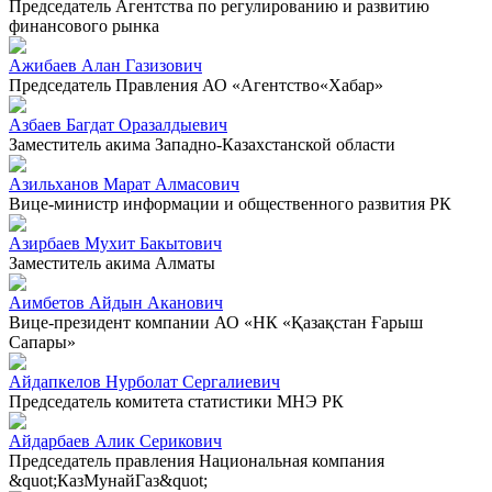
Председатель Агентства по регулированию и развитию
финансового рынка
Ажибаев Алан Газизович
Председатель Правления АО «Агентство«Хабар»
Азбаев Багдат Оразалдыевич
Заместитель акима Западно-Казахстанской области
Азильханов Марат Алмасович
Вице-министр информации и общественного развития РК
Азирбаев Мухит Бакытович
Заместитель акима Алматы
Аимбетов Айдын Аканович
Вице-президент компании АО «НК «Қазақстан Ғарыш
Сапары»
Айдапкелов Нурболат Сергалиевич
Председатель комитета статистики МНЭ РК
Айдарбаев Алик Серикович
Председатель правления Национальная компания
&quot;КазМунайГаз&quot;