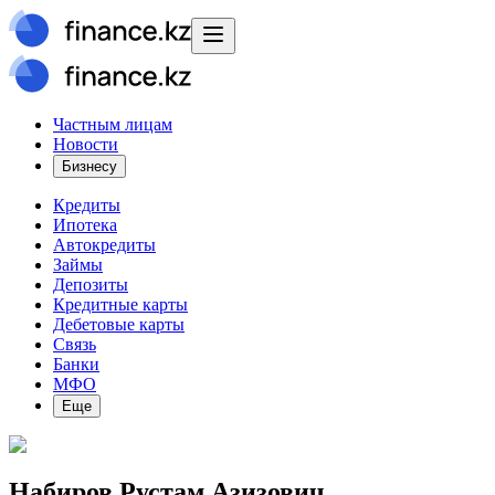
Частным лицам
Новости
Бизнесу
Кредиты
Ипотека
Автокредиты
Займы
Депозиты
Кредитные карты
Дебетовые карты
Связь
Банки
МФО
Еще
Набиров Рустам Азизович