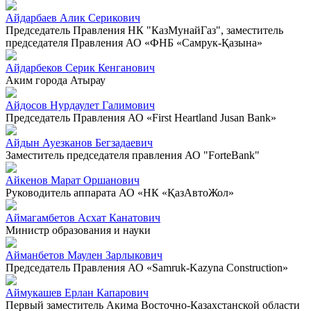
Айдарбаев Алик Серикович
Председатель Правления НК "КазМунайГаз", заместитель
председателя Правления АО «ФНБ «Самрук-Қазына»
Айдарбеков Серик Кенганович
Аким города Атырау
Айдосов Нурдаулет Галимович
Председатель Правления АО «First Heartland Jusan Bank»
Айдын Ауезканов Бегзадаевич
Заместитель председателя правления АО "ForteBank"
Айкенов Марат Оршанович
Руководитель аппарата АО «НК «ҚазАвтоЖол»
Аймагамбетов Асхат Канатович
Министр образования и науки
Айманбетов Маулен Зарлыкович
Председатель Правления АО «Samruk-Kazyna Construction»
Аймукашев Ерлан Капарович
Первый заместитель Акима Восточно-Казахстанской области