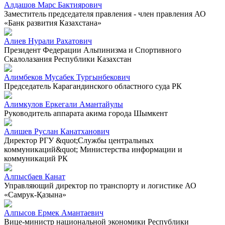
Алдашов Марс Бактиярович
Заместитель председателя правления - член правления АО
«Банк развития Казахстана»
Алиев Нурали Рахатович
Президент Федерации Альпинизма и Спортивного
Скалолазания Республики Казахстан
Алимбеков Мусабек Тургынбекович
Председатель Карагандинского областного суда РК
Алимкулов Еркегали Амантайулы
Руководитель аппарата акима города Шымкент
Алишев Руслан Канатханович
Директор РГУ &quot;Службы центральных
коммуникаций&quot; Министерства информации и
коммуникаций РК
Алпысбаев Канат
Управляющий директор по транспорту и логистике АО
«Самрук-Қазына»
Алпысов Ермек Амантаевич
Вице-министр национальной экономики Республики