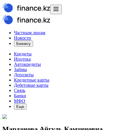
Частным лицам
Новости
Бизнесу
Кредиты
Ипотека
Автокредиты
Займы
Депозиты
Кредитные карты
Дебетовые карты
Связь
Банки
МФО
Еще
Марданова Айгуль Камзиновна