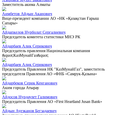
Заместитель акима Алматы
Аимбетов Айдын Аканович
Вице-президент компании АО «НК «Қазақстан Ғарыш
Сапары»
Айдапкелов Нурболат Сергалиевич
Председатель комитета статистики МНЭ РК
Айдарбаев Алик Серикович
Председатель правления Национальная компания
&quot;КазМунайГаз&quot;
Айдарбаев Алик Серикович
Председатель Правления НК "КазМунайГаз", заместитель
председателя Правления АО «ФНБ «Самрук-Қазына»
Айдарбеков Серик Кенганович
Аким города Атырау
Айдосов Нурдаулет Галимович
Председатель Правления АО «First Heartland Jusan Bank»
Айдын Ауезканов Бегзадаевич