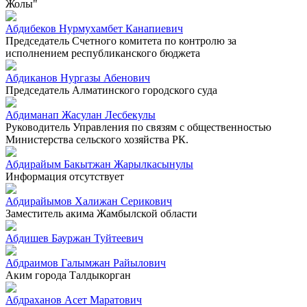
Жолы"
Абдибеков Нурмухамбет Канапиевич
Председатель Счетного комитета по контролю за
исполнением республиканского бюджета
Абдиканов Нургазы Абенович
Председатель Алматинского городского суда
Абдиманап Жасулан Лесбекулы
Руководитель Управления по связям с общественностью
Министерства сельского хозяйства РК.
Абдирайым Бакытжан Жарылкасынулы
Информация отсутствует
Абдирайымов Халижан Серикович
Заместитель акима Жамбылской области
Абдишев Бауржан Туйтеевич
Абдраимов Галымжан Райылович
Аким города Талдыкорган
Абдраханов Асет Маратович