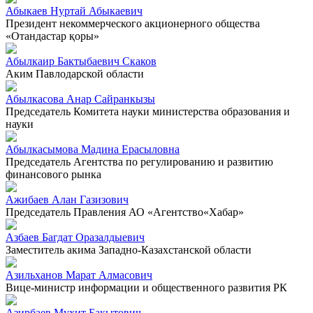
Абыкаев Нуртай Абыкаевич
Президент некоммерческого акционерного общества
«Отандастар қоры»
Абылкаир Бактыбаевич Скаков
Аким Павлодарской области
Абылкасова Анар Сайранкызы
Председатель Комитета науки министерства образования и
науки
Абылкасымова Мадина Ерасыловна
Председатель Агентства по регулированию и развитию
финансового рынка
Ажибаев Алан Газизович
Председатель Правления АО «Агентство«Хабар»
Азбаев Багдат Оразалдыевич
Заместитель акима Западно-Казахстанской области
Азильханов Марат Алмасович
Вице-министр информации и общественного развития РК
Азирбаев Мухит Бакытович