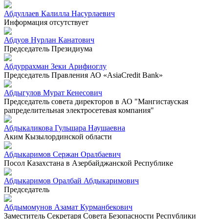
Абдуллаев Калилла Насурлаевич
Информация отсутствует
Абдуов Нурлан Канатович
Председатель Президиума
Абдуррахман Зеки Арифиоглу
Председатель Правления АО «AsiaCredit Bank»
Абдыгулов Мурат Кенесович
Председатель совета директоров в АО "Мангистауская
рапределительная электросетевая компания"
Абдыкаликова Гульшара Наушаевна
Аким Кызылординской области
Абдыкаримов Сержан Оралбаевич
Посол Казахстана в Азербайджанской Республике
Абдыкаримов Оралбай Абдыкаримович
Председатель
Абдымомунов Азамат Курманбекович
Заместитель Секретаря Совета Безопасности Республики