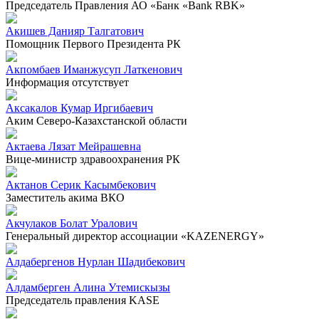
Председатель Правления АО «Банк «Bank RBK»
Акишев Данияр Талгатович
Помощник Первого Президента РК
Акпомбаев Иманжусуп Латкенович
Информация отсутствует
Аксакалов Кумар Иргибаевич
Аким Северо-Казахстанской области
Актаева Лязат Мейрашевна
Вице-министр здравоохранения РК
Актанов Серик Касымбекович
Заместитель акима ВКО
Акчулаков Болат Уралович
Генеральный директор ассоциации «KAZENERGY»
Алдабергенов Нурлан Шадибекович
Алдамберген Алина Утемискызы
Председатель правления KASE