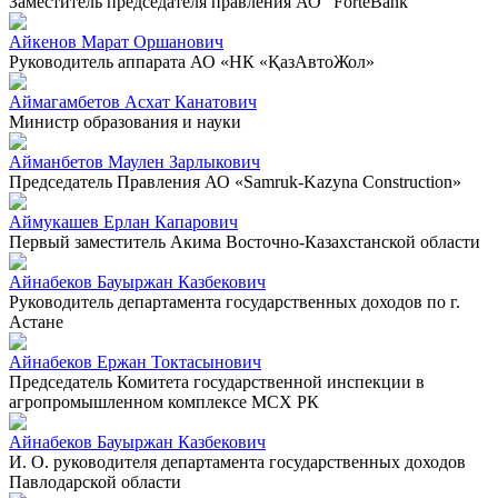
Заместитель председателя правления АО "ForteBank"
Айкенов Марат Оршанович
Руководитель аппарата АО «НК «ҚазАвтоЖол»
Аймагамбетов Асхат Канатович
Министр образования и науки
Айманбетов Маулен Зарлыкович
Председатель Правления АО «Samruk-Kazyna Construction»
Аймукашев Ерлан Капарович
Первый заместитель Акима Восточно-Казахстанской области
Айнабеков Бауыржан Казбекович
Руководитель департамента государственных доходов по г.
Астане
Айнабеков Ержан Токтасынович
Председатель Комитета государственной инспекции в
агропромышленном комплексе МСХ РК
Айнабеков Бауыржан Казбекович
И. О. руководителя департамента государственных доходов
Павлодарской области